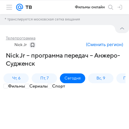
Фильмы онлайн
* транслируется московская сетка вещания
Телепрограмма
(
Сменить регион
)
Nick Jr
Nick Jr – программа передач – Анжеро-
Судженск
Чт, 6
Пт, 7
Сегодня
Вс, 9
Пн,
Фильмы
Сериалы
Спорт