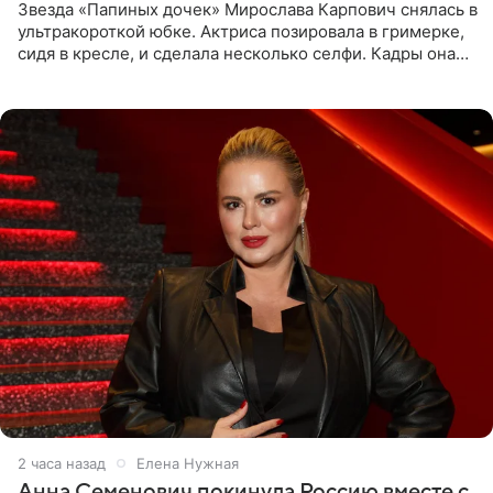
Звезда «Папиных дочек» Мирослава Карпович снялась в
ультракороткой юбке. Актриса позировала в гримерке,
сидя в кресле, и сделала несколько селфи. Кадры она
опубликовала на личной странице в социальной сети.
2 часа назад
Елена Нужная
Анна Семенович покинула Россию вместе с