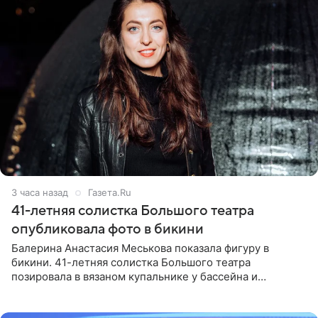
3 часа назад
Газета.Ru
41-летняя солистка Большого театра
опубликовала фото в бикини
Балерина Анастасия Меськова показала фигуру в
бикини. 41-летняя солистка Большого театра
позировала в вязаном купальнике у бассейна и
опубликовала фото в личном блоге. Артистка
поделилась кадрами с отдыха за