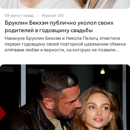
59 минут назад
Журнал OK!
Бруклин Бекхэм публично уколол своих
родителей в годовщину свадьбы
Накануне Бруклин Бекхэм и Никола Пельтц отметили
первую годовщину своей повторной церемонии обмена
клятвами любви и верности, на которую не позвали
никого из клана Бекхэм. По словам инсайдеров, пара
считает это