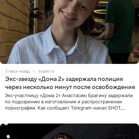
3 часа назад
super.ru
Экс‑звезду «Дома 2» задержала полиция
через несколько минут после освобождения
Экс‑участницу «Дома 2» Анастасию Брагину задержали
по подозрению в изготовлении и распространении
порнографии. Как сообщает Telegram-канал SHOT,
девушка может оказаться в СИЗО. Следствие
ходатайствует об