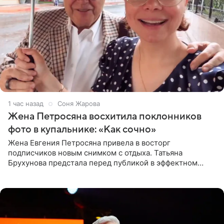
1 час назад
Соня Жарова
Жена Петросяна восхитила поклонников
фото в купальнике: «Как сочно»
Жена Евгения Петросяна привела в восторг
подписчиков новым снимком с отдыха. Татьяна
Брухунова предстала перед публикой в эффектном
черно-сиреневом монокини, позируя прямо в бассейне.
«Ох, как сочно», «Татьяна,