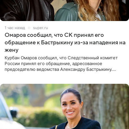
1 час назад
super.ru
Омаров сообщил, что СК принял его
обращение к Бастрыкину из-за нападения на
жену
Курбан Омаров сообщил, что Следственный комитет
России принял его обращение, адресованное
председателю ведомства Александру Бастрыкину.
Бизнесмен опубликовал ответ Информационного
центра СК в личном блоге. В