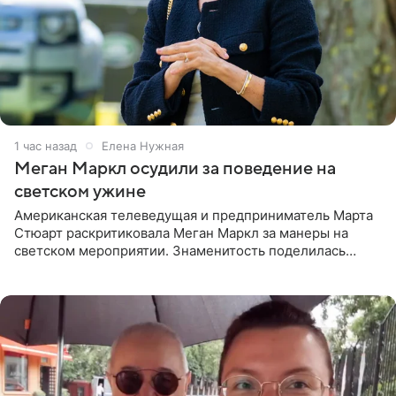
1 час назад
Елена Нужная
Меган Маркл осудили за поведение на
светском ужине
Американская телеведущая и предприниматель Марта
Стюарт раскритиковала Меган Маркл за манеры на
светском мероприятии. Знаменитость поделилась
деталями личной встречи с герцогиней Сассекской,
пишет PageSix. По