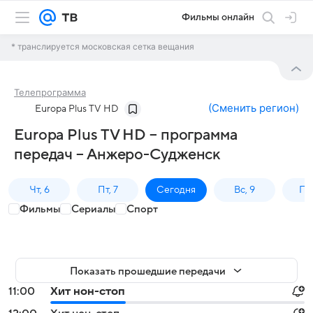
Фильмы онлайн
* транслируется московская сетка вещания
Телепрограмма
(
Сменить регион
)
Europa Plus TV HD
Europa Plus TV HD – программа
передач – Анжеро-Судженск
Чт, 6
Пт, 7
Сегодня
Вс, 9
Пн,
Фильмы
Сериалы
Спорт
Показать прошедшие передачи
11:00
Хит нон-стоп