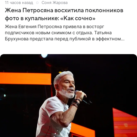
11 часов назад
Соня Жарова
Жена Петросяна восхитила поклонников
фото в купальнике: «Как сочно»
Жена Евгения Петросяна привела в восторг
подписчиков новым снимком с отдыха. Татьяна
Брухунова предстала перед публикой в эффектном
черно-сиреневом монокини, позируя прямо в бассейне.
«Ох, как сочно», «Татьяна,