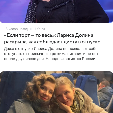
13 часов назад
Life.ru
«Если торт — то весь»: Лариса Долина
раскрыла, как соблюдает диету в отпуске
Даже в отпуске Лариса Долина не позволяет себе
отступать от привычного режима питания и не ест
после двух часов дня. Народная артистка России
призналась, что особенно строго следит за рационом на
отдыхе, когда