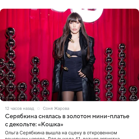
розовом купальнике с
12 часов назад
Соня Жарова
Серябкина снялась в золотом мини-платье
с декольте: «Кошка»
Ольга Серябкина вышла на сцену в откровенном
вечернем наряде. Для выхода 41-летняя артистка