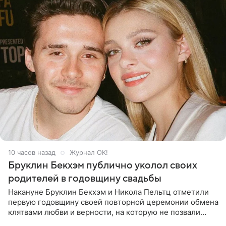
10 часов назад
Журнал OK!
Бруклин Бекхэм публично уколол своих
родителей в годовщину свадьбы
Накануне Бруклин Бекхэм и Никола Пельтц отметили
первую годовщину своей повторной церемонии обмена
клятвами любви и верности, на которую не позвали
никого из клана Бекхэм. По словам инсайдеров, пара