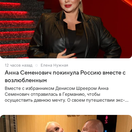
12 часов назад
Елена Нужная
Анна Семенович покинула Россию вместе с
возлюбленным
Вместе с избранником Денисом Шреером Анна
Семенович отправилась в Германию, чтобы
осуществить давнюю мечту. О своем путешествии экс-
солистка «Блестящих» рассказала поклонникам на
личной странице в социальной