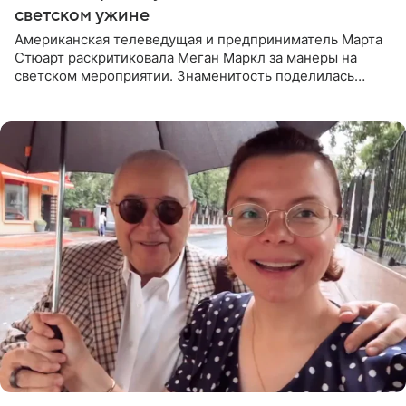
светском ужине
Американская телеведущая и предприниматель Марта
Стюарт раскритиковала Меган Маркл за манеры на
светском мероприятии. Знаменитость поделилась
деталями личной встречи с герцогиней Сассекской,
пишет PageSix. По