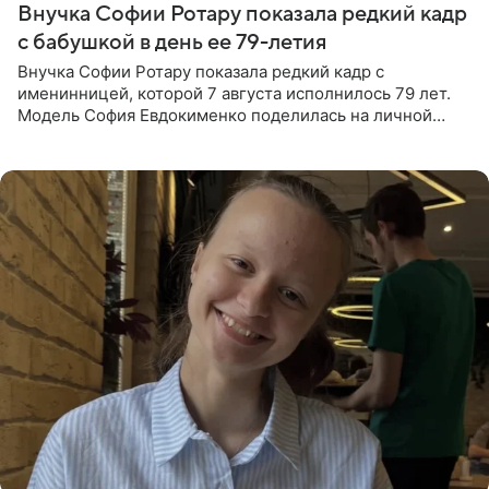
Внучка Софии Ротару показала редкий кадр
с бабушкой в день ее 79-летия
Внучка Софии Ротару показала редкий кадр с
именинницей, которой 7 августа исполнилось 79 лет.
Модель София Евдокименко поделилась на личной
странице в социальной сети фотографией знаменитой
бабушки. На снимке