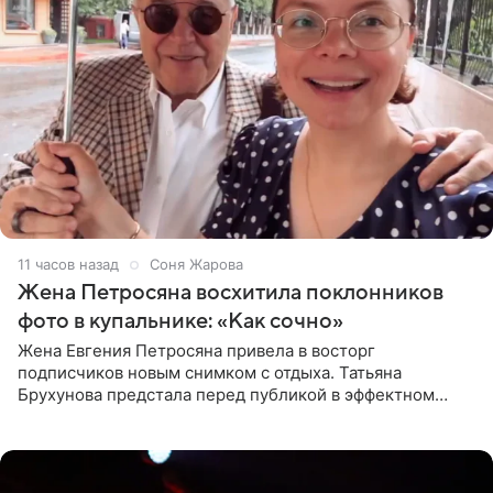
11 часов назад
Соня Жарова
Жена Петросяна восхитила поклонников
фото в купальнике: «Как сочно»
Жена Евгения Петросяна привела в восторг
подписчиков новым снимком с отдыха. Татьяна
Брухунова предстала перед публикой в эффектном
черно-сиреневом монокини, позируя прямо в бассейне.
«Ох, как сочно», «Татьяна,