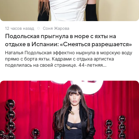
12 часов назад
Соня Жарова
Подольская прыгнула в море с яхты на
отдыхе в Испании: «Смеяться разрешается»
Наталья Подольская эффектно нырнула в морскую воду
прямо с борта яхты. Кадрами с отдыха артистка
поделилась на своей странице. 44-летняя
знаменитость предстала перед поклонниками в ярком
розовом купальнике с