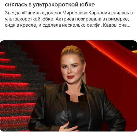
снялась в ультракороткой юбке
Звезда «Папиных дочек» Мирослава Карпович снялась в
ультракороткой юбке. Актриса позировала в гримерке,
сидя в кресле, и сделала несколько селфи. Кадры она
опубликовала на личной странице в социальной сети.