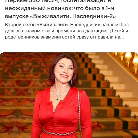
Первые 530 тысяч, госпитализация и
неожиданный новичок: что было в 1-м
выпуске «Выживалити. Наследники-2»
Второй сезон «Выживалити. Наследники» начался без
долгого знакомства и времени на адаптацию. Детей и
родственников знаменитостей сразу отправили на
тяжелое испытание, а уже через несколько дней в
лагере