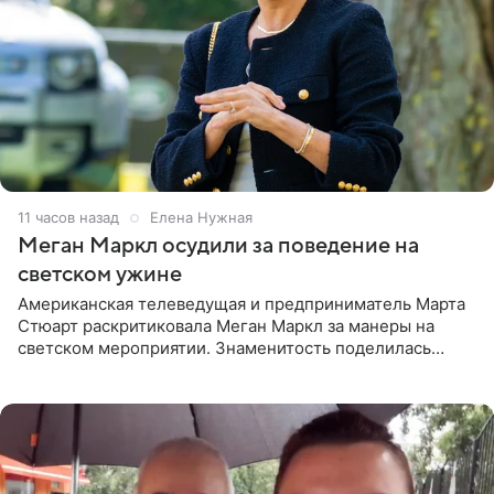
11 часов назад
Елена Нужная
Меган Маркл осудили за поведение на
светском ужине
Американская телеведущая и предприниматель Марта
Стюарт раскритиковала Меган Маркл за манеры на
светском мероприятии. Знаменитость поделилась
деталями личной встречи с герцогиней Сассекской,
пишет PageSix. По