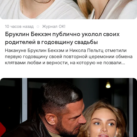
10 часов назад
Журнал OK!
Бруклин Бекхэм публично уколол своих
родителей в годовщину свадьбы
Накануне Бруклин Бекхэм и Никола Пельтц отметили
первую годовщину своей повторной церемонии обмена
клятвами любви и верности, на которую не позвали
никого из клана Бекхэм. По словам инсайдеров, пара
считает это