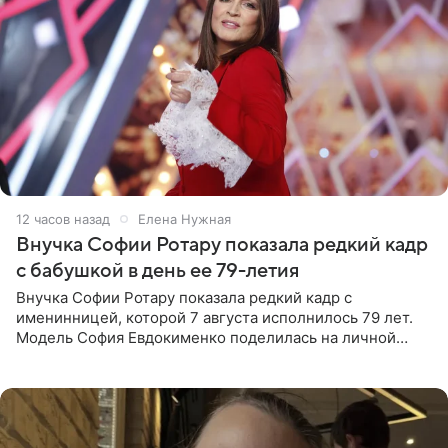
12 часов назад
Елена Нужная
Внучка Софии Ротару показала редкий кадр
с бабушкой в день ее 79-летия
Внучка Софии Ротару показала редкий кадр с
именинницей, которой 7 августа исполнилось 79 лет.
Модель София Евдокименко поделилась на личной
странице в социальной сети фотографией знаменитой
бабушки. На снимке