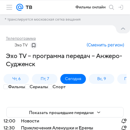
Фильмы онлайн
* транслируется московская сетка вещания
Телепрограмма
(
Сменить регион
)
Эхо TV
Эхо TV – программа передач – Анжеро-
Судженск
Чт, 6
Пт, 7
Сегодня
Вс, 9
Пн,
Фильмы
Сериалы
Спорт
Показать прошедшие передачи
12:00
Новости
12:30
Приключения Аленушки и Еремы