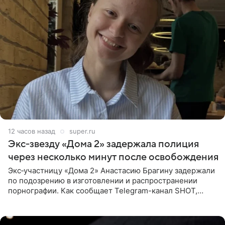
12 часов назад
super.ru
Экс‑звезду «Дома 2» задержала полиция
через несколько минут после освобождения
Экс‑участницу «Дома 2» Анастасию Брагину задержали
по подозрению в изготовлении и распространении
порнографии. Как сообщает Telegram-канал SHOT,
девушка может оказаться в СИЗО. Следствие
ходатайствует об