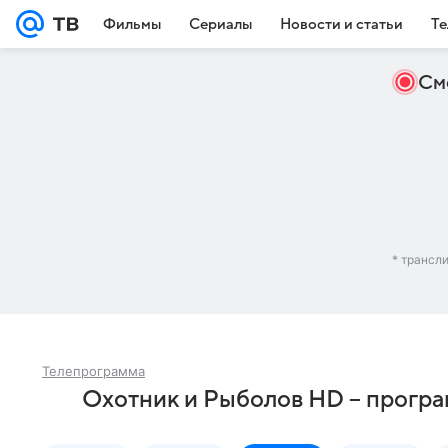
Фильмы
Сериалы
Новости и статьи
Те
См
* трансл
Телепрограмма
Охотник и Рыболов HD – прогр