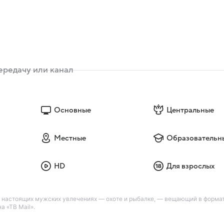
Основные
Центральные
Местные
Образовательн
HD
Для взрослых
о настоящих мужских увлечениях — охоте и рыбалке, — вещающий в форма
 «ТВ Mail».