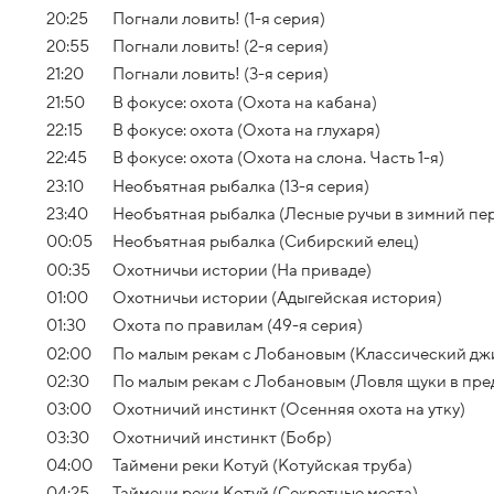
20:25
Погнали ловить! (1-я серия)
20:55
Погнали ловить! (2-я серия)
21:20
Погнали ловить! (3-я серия)
21:50
В фокусе: охота (Охота на кабана)
22:15
В фокусе: охота (Охота на глухаря)
22:45
В фокусе: охота (Охота на слона. Часть 1-я)
23:10
Необъятная рыбалка (13-я серия)
23:40
Необъятная рыбалка (Лесные ручьи в зимний пе
00:05
Необъятная рыбалка (Сибирский елец)
00:35
Охотничьи истории (На приваде)
01:00
Охотничьи истории (Адыгейская история)
01:30
Охота по правилам (49-я серия)
02:00
По малым рекам с Лобановым (Классический дж
02:30
По малым рекам с Лобановым (Ловля щуки в пре
03:00
Охотничий инстинкт (Осенняя охота на утку)
03:30
Охотничий инстинкт (Бобр)
04:00
Таймени реки Котуй (Котуйская труба)
04:25
Таймени реки Котуй (Секретные места)