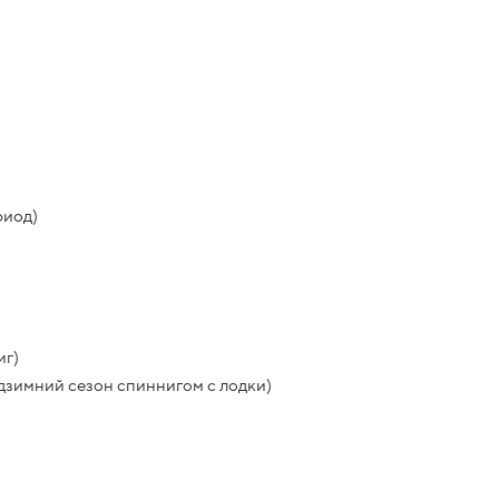
риод)
иг)
дзимний сезон спиннигом с лодки)