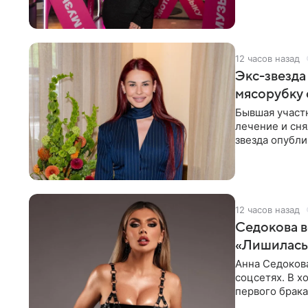
стала для нее
12 часов назад
Экс-звезда
мясорубку 
Бывшая участ
лечение и сня
звезда опубли
процесс снят
12 часов назад
Седокова в
«Лишилась 
Анна Седокова
соцсетях. В х
первого брака
ответственнос