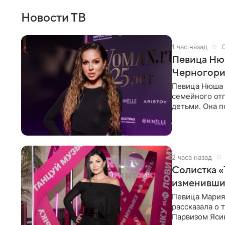
Новости ТВ
1 час назад
Певица Нюш
Черногор
Певица Нюша 
семейного отп
детьми. Она п
городов. Ста
2 часа назад
Солистка «
изменивши
Певица Мария
рассказала о 
Парвизом Ясин