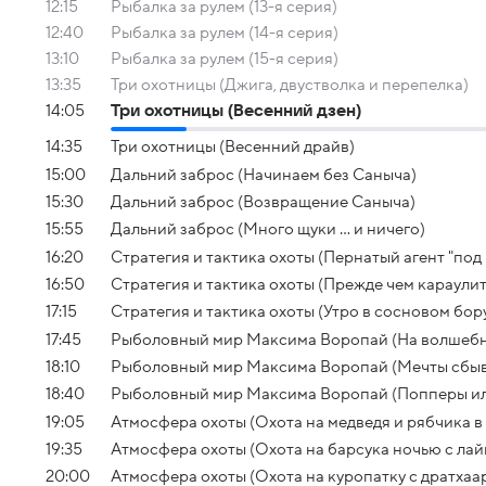
12:15
Рыбалка за рулем (13-я серия)
12:40
Рыбалка за рулем (14-я серия)
13:10
Рыбалка за рулем (15-я серия)
13:35
Три охотницы (Джига, двустволка и перепелка)
14:05
Три охотницы (Весенний дзен)
14:35
Три охотницы (Весенний драйв)
15:00
Дальний заброс (Начинаем без Саныча)
15:30
Дальний заброс (Возвращение Саныча)
15:55
Дальний заброс (Много щуки … и ничего)
16:20
Стратегия и тактика охоты (Пернатый агент "под
16:50
Стратегия и тактика охоты (Прежде чем караулит
17:15
Стратегия и тактика охоты (Утро в сосновом бор
17:45
Рыболовный мир Максима Воропай (На волшебн
18:10
Рыболовный мир Максима Воропай (Мечты сбыв
18:40
Рыболовный мир Максима Воропай (Попперы ил
19:05
Атмосфера охоты (Охота на медведя и рябчика в
19:35
Атмосфера охоты (Охота на барсука ночью с лай
20:00
Атмосфера охоты (Охота на куропатку с дратхаа