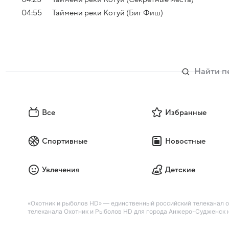
04:55
Таймени реки Котуй (Биг Фиш)
Все
Избранные
Спортивные
Новостные
Увлечения
Детские
«Охотник и рыболов HD» — единственный российский телеканал 
телеканала Охотник и Рыболов HD для города Анжеро-Судженск на