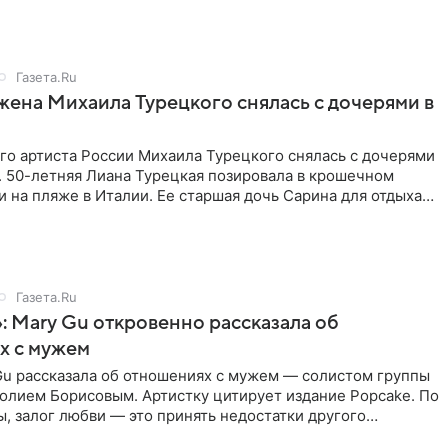
Газета.Ru
жена Михаила Турецкого снялась с дочерями в
го артиста России Михаила Турецкого снялась с дочерями
. 50-летняя Лиана Турецкая позировала в крошечном
 на пляже в Италии. Ее старшая дочь Сарина для отдыха
о
Газета.Ru
: Mary Gu откровенно рассказала об
х с мужем
Gu рассказала об отношениях с мужем — солистом группы
олием Борисовым. Артистку цитирует издание Popcake. По
, залог любви — это принять недостатки другого
кже