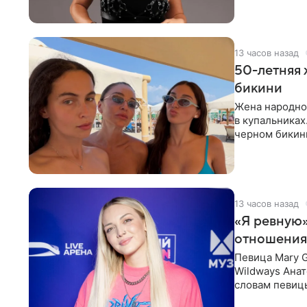
13 часов назад
50-летняя 
бикини
Жена народно
в купальниках
черном бикини
выбрала банд
13 часов назад
«Я ревную»
отношения
Певица Mary 
Wildways Анат
словам певицы
человека. Та