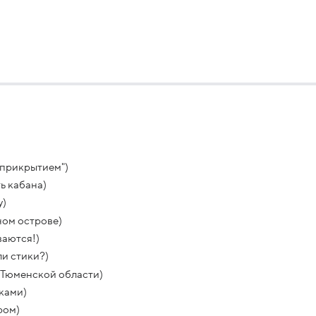
 прикрытием")
ь кабана)
у)
ом острове)
аются!)
и стики?)
 Тюменской области)
ками)
ром)