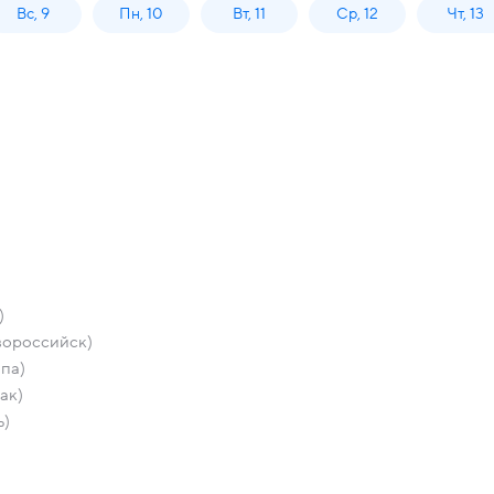
Вс, 9
Пн, 10
Вт, 11
Ср, 12
Чт, 13
)
вороссийск)
па)
ак)
ь)