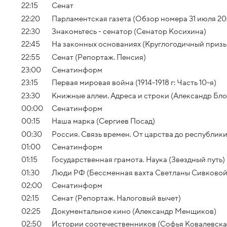
22:15
Сенат
22:20
Парламентская газета (Обзор номера 31 июля 20
22:30
Знакомьтесь - сенатор (Сенатор Косихина)
22:45
На законных основаниях (Круглогодичный призы
22:55
Сенат (Репортаж. Пенсия)
23:00
Сенатинформ
23:15
Первая мировая война (1914-1918 г: Часть 10-я)
23:30
Книжные аллеи. Адреса и строки (Александр Бло
00:00
Сенатинформ
00:15
Наша марка (Сергиев Посад)
00:30
Россия. Связь времен. От царства до республик
01:00
Сенатинформ
01:15
Государственная грамота. Наука (Звездный путь)
01:30
Люди РФ (Бессменная вахта Светланы Сивковой
02:00
Сенатинформ
02:15
Сенат (Репортаж. Налоговый вычет)
02:25
Документальное кино (Александр Менщиков)
02:50
Истории соотечественников (Софья Ковалевска