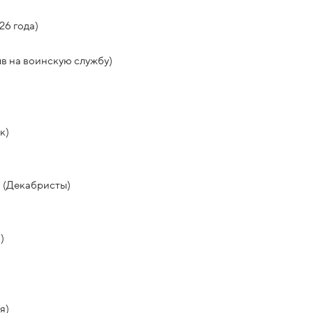
26 года)
в на воинскую службу)
к)
и (Декабристы)
)
я)