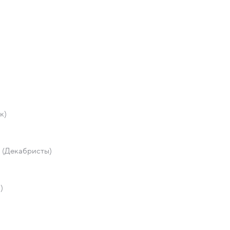
к)
и (Декабристы)
)