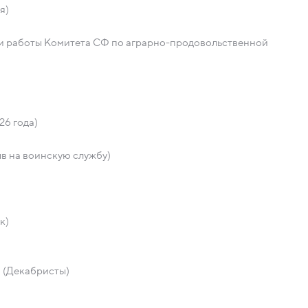
я)
ги работы Комитета СФ по аграрно-продовольственной
26 года)
в на воинскую службу)
к)
и (Декабристы)