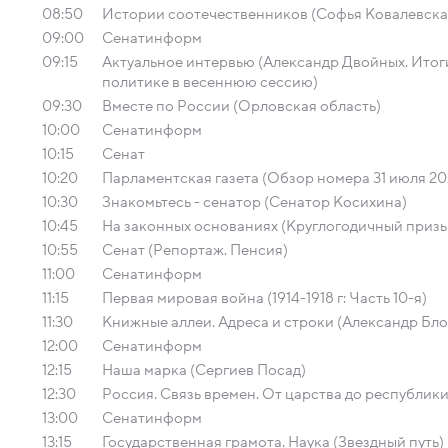
08:50
Истории соотечественников (Софья Ковалевска
09:00
Сенатинформ
09:15
Актуальное интервью (Александр Двойных. Ито
политике в весеннюю сессию)
09:30
Вместе по России (Орловская область)
10:00
Сенатинформ
10:15
Сенат
10:20
Парламентская газета (Обзор номера 31 июля 20
10:30
Знакомьтесь - сенатор (Сенатор Косихина)
10:45
На законных основаниях (Круглогодичный призы
10:55
Сенат (Репортаж. Пенсия)
11:00
Сенатинформ
11:15
Первая мировая война (1914-1918 г: Часть 10-я)
11:30
Книжные аллеи. Адреса и строки (Александр Бло
12:00
Сенатинформ
12:15
Наша марка (Сергиев Посад)
12:30
Россия. Связь времен. От царства до республик
13:00
Сенатинформ
13:15
Государственная грамота. Наука (Звездный путь)