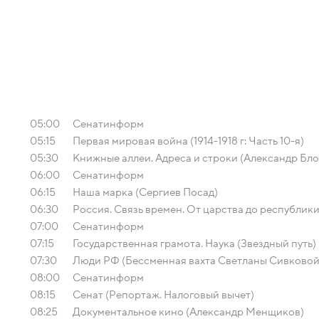
05:00
Сенатинформ
05:15
Первая мировая война (1914-1918 г: Часть 10-я)
05:30
Книжные аллеи. Адреса и строки (Александр Бло
06:00
Сенатинформ
06:15
Наша марка (Сергиев Посад)
06:30
Россия. Связь времен. От царства до республик
07:00
Сенатинформ
07:15
Государственная грамота. Наука (Звездный путь)
07:30
Люди РФ (Бессменная вахта Светланы Сивковой
08:00
Сенатинформ
08:15
Сенат (Репортаж. Налоговый вычет)
08:25
Документальное кино (Александр Менщиков)