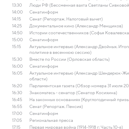
13:30
Люди РФ (Бессменная вахта Светланы Сивковой
14:00
Сенатинформ
14:15
Сенат (Репортаж. Налоговый вычет)
14:25
Документальное кино (Александр Менщиков)
14:50
Истории соотечественников (Софья Ковалевска
15:00
Сенатинформ
15:15
Актуальное интервью (Александр Двойных. Ито
политике в весеннюю сессию)
15:30
Вместе по России (Орловская область)
16:00
Сенатинформ
16:05
Актуальное интервью (Александр Шендерюк-Жи
области)
16:20
Парламентская газета (Обзор номера 31 июля 20
16:30
Знакомьтесь - сенатор (Сенатор Косихина)
16:45
На законных основаниях (Круглогодичный призы
16:55
Сенат (Репортаж. Пенсия)
17:00
Сенатинформ
17:05
Региональная пресса
17:15
Первая мировая война (1914-1918 г: Часть 10-я)