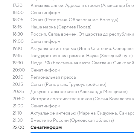
17:30
Книжные аллеи. Адреса и строки (Александр Бло
18:00
Сенатинформ
18:05
Сенат (Репортаж. Образование. Вологда)
18:15
Наша марка (Сергиев Посад)
18:30
Россия. Связь времен. От царства до республик
19:00
Сенатинформ
19:10
Актуальное интервью (Инна Святенко. Соверше
19:15
Государственная грамота. Наука (Звездный путь)
19:30
Люди РФ (Бессменная вахта Светланы Сивковой
20:00
Сенатинформ
20:10
Региональная пресса
20:15
Сенат (Репортаж. Трудоустройство)
20:25
Документальное кино (Александр Менщиков)
20:50
Истории соотечественников (Софья Ковалевска
21:00
Сенатинформ
21:10
Актуальное интервью (Марина Сидухина. Самарс
21:30
Вместе по России (Орловская область)
22:00
Сенатинформ