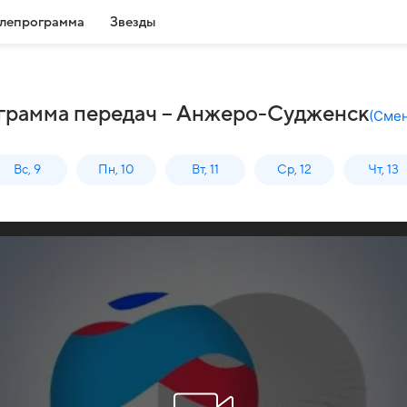
лепрограмма
Звезды
ограмма передач – Анжеро-Судженск
(
Смен
Вс, 9
Пн, 10
Вт, 11
Ср, 12
Чт, 13