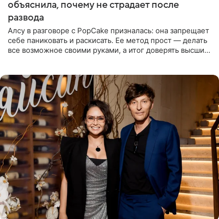
объяснила, почему не страдает после
развода
Алсу в разговоре с PopCake призналась: она запрещает
себе паниковать и раскисать. Ее метод прост — делать
все возможное своими руками, а итог доверять высшим
силам. Певица утверждает, что истерики и потеря