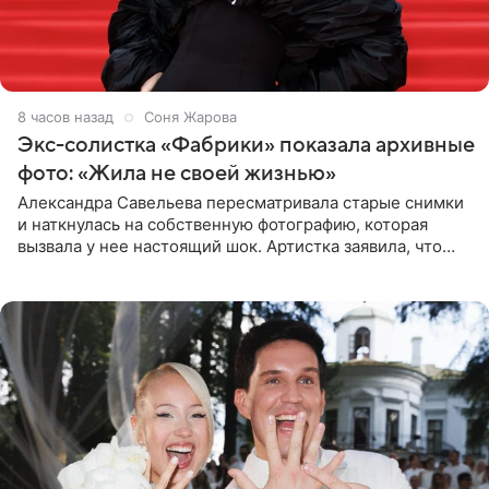
8 часов назад
Соня Жарова
Экс-солистка «Фабрики» показала архивные
фото: «Жила не своей жизнью»
Александра Савельева пересматривала старые снимки
и наткнулась на собственную фотографию, которая
вызвала у нее настоящий шок. Артистка заявила, что
пропасть между ее прошлым и нынешним обликом
огромна. При