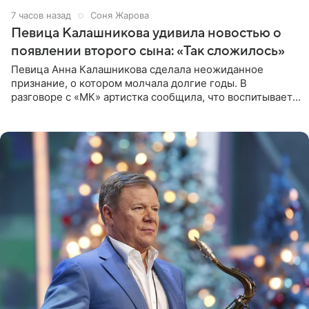
7 часов назад
Соня Жарова
Певица Калашникова удивила новостью о
появлении второго сына: «Так сложилось»
Певица Анна Калашникова сделала неожиданное
признание, о котором молчала долгие годы. В
разговоре с «МК» артистка сообщила, что воспитывает
не одного, а сразу двух сыновей. «На самом деле я
всегда мечтала, что