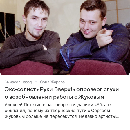
14 часов назад
Соня Жарова
Экс-солист «Руки Вверх!» опроверг слухи
о возобновлении работы с Жуковым
Алексей Потехин в разговоре с изданием «Абзац»
объяснил, почему их творческие пути с Сергеем
Жуковым больше не пересекутся. Недавно артисты
воссоединились на большом концерте «30 нам уже!»,
который прошел в