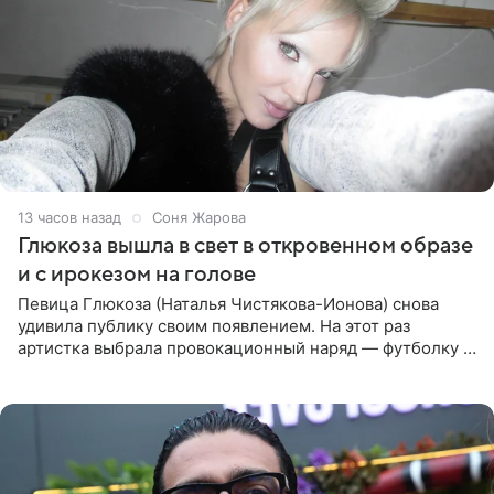
13 часов назад
Соня Жарова
Глюкоза вышла в свет в откровенном образе
и с ирокезом на голове
Певица Глюкоза (Наталья Чистякова-Ионова) снова
удивила публику своим появлением. На этот раз
артистка выбрала провокационный наряд — футболку с
принтом, имитирующим полуобнаженную грудь. Свой
образ Глюкоза