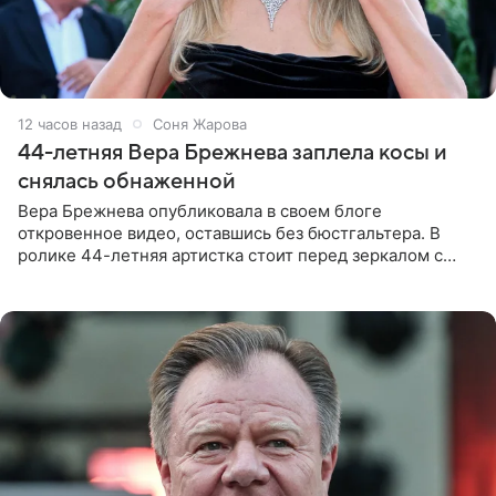
12 часов назад
Соня Жарова
44-летняя Вера Брежнева заплела косы и
снялась обнаженной
Вера Брежнева опубликовала в своем блоге
откровенное видео, оставшись без бюстгальтера. В
ролике 44-летняя артистка стоит перед зеркалом с
обнаженной грудью. Волосы певица собрала в косы и
надела головной убор.