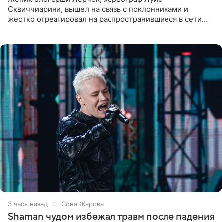
Сквиччиарини, вышел на связь с поклонниками и
жестко отреагировал на распространившиеся в сети
слухи о смерти Валерии Чекалиной. «Это фейк! Я в
шоке, что такие люди
3 часа назад
Соня Жарова
Shaman чудом избежал травм после падения