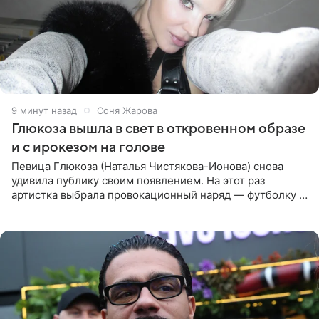
9 минут назад
Соня Жарова
Глюкоза вышла в свет в откровенном образе
и с ирокезом на голове
Певица Глюкоза (Наталья Чистякова-Ионова) снова
удивила публику своим появлением. На этот раз
артистка выбрала провокационный наряд — футболку с
принтом, имитирующим полуобнаженную грудь. Свой
образ Глюкоза