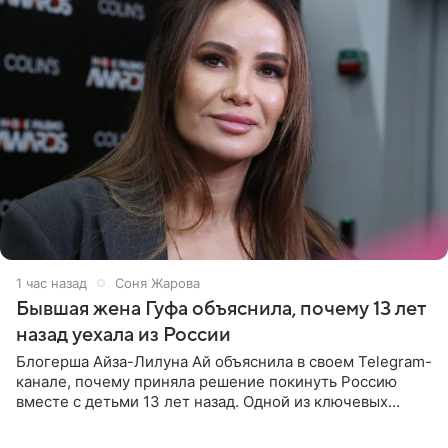
1 час назад
Соня Жарова
Бывшая жена Гуфа объяснила, почему 13 лет
назад уехала из России
Блогерша Айза-Лилуна Ай объяснила в своем Telegram-
канале, почему приняла решение покинуть Россию
вместе с детьми 13 лет назад. Одной из ключевых
причин переезда на Бали стало желание оградить
старшего сына от