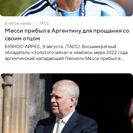
8 часов назад
ТАСС
Месси прибыл в Аргентину для прощания со
своим отцом
БУЭНОС-АЙРЕС, 9 августа. /ТАСС/. Восьмикратный
обладатель «Золотого мяча» и чемпион мира 2022 года
аргентинский нападающий Лионель Месси прибыл в
Аргентину для участия в церемонии прощания со своим
отцом. Об