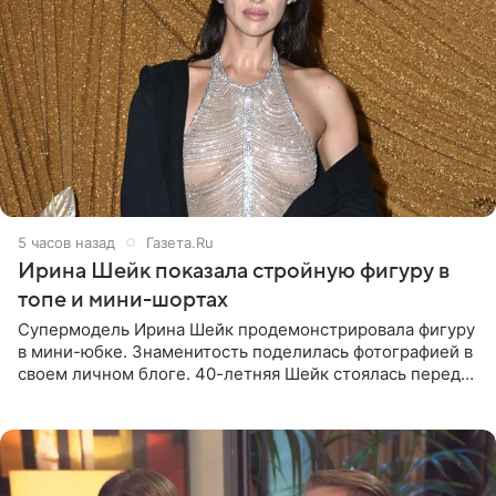
5 часов назад
Газета.Ru
Ирина Шейк показала стройную фигуру в
топе и мини-шортах
Супермодель Ирина Шейк продемонстрировала фигуру
в мини-юбке. Знаменитость поделилась фотографией в
своем личном блоге. 40-летняя Шейк стоялась перед
зеркалом в черном топе с кружевом, который
дополнила