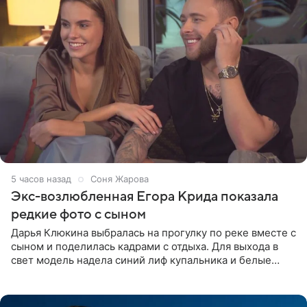
5 часов назад
Соня Жарова
Экс-возлюбленная Егора Крида показала
редкие фото с сыном
Дарья Клюкина выбралась на прогулку по реке вместе с
сыном и поделилась кадрами с отдыха. Для выхода в
свет модель надела синий лиф купальника и белые
шорты, дополнив образ солнцезащитными очками.
Волосы