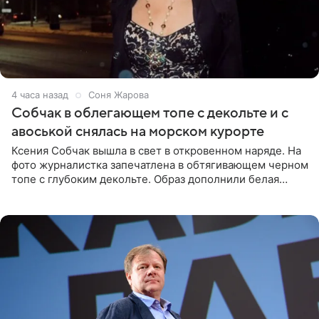
4 часа назад
Соня Жарова
Собчак в облегающем топе с декольте и с
авоськой снялась на морском курорте
Ксения Собчак вышла в свет в откровенном наряде. На
фото журналистка запечатлена в обтягивающем черном
топе с глубоким декольте. Образ дополнили белая
юбка-миди, вьетнамки на платформе и соломенная
шляпа.