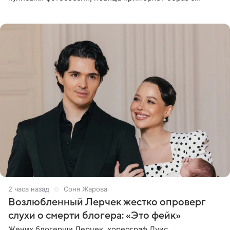
ангельскими крыльями за спиной. Главным акцентом
наряда стало
2 часа назад
Соня Жарова
Возлюбленный Лерчек жестко опроверг
слухи о смерти блогера: «Это фейк»
Жених блогерши Лерчек, хореограф Луис