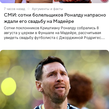
7 часов назад
Аргументы и факты
СМИ: сотни болельщиков Роналду напрасно
ждали его свадьбу на Мадейре
Сотни поклонников Криштиану Роналду собрались 8
августа у церкви в Фуншале на Мадейре, рассчитывая
увидеть свадьбу футболиста с Джорджиной Родригес.
Однако знаменитая пара на церемонии не появилась —
вместо них