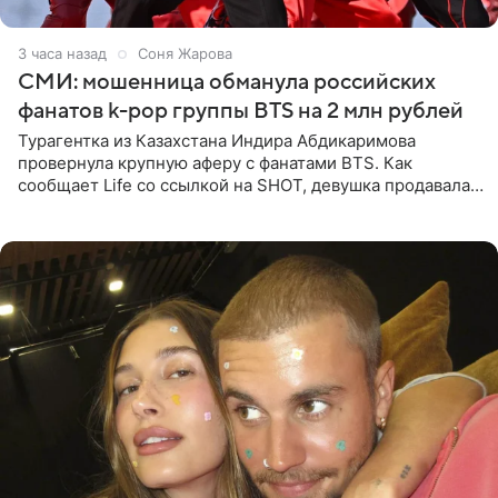
3 часа назад
Соня Жарова
СМИ: мошенница обманула российских
фанатов k-pop группы BTS на 2 млн рублей
Турагентка из Казахстана Индира Абдикаримова
провернула крупную аферу с фанатами BTS. Как
сообщает Life со ссылкой на SHOT, девушка продавала
поддельные туры на концерт группы в Пусане. По
данным издания,