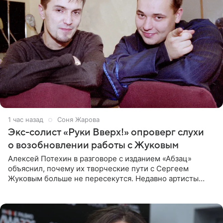
1 час назад
Соня Жарова
Экс-солист «Руки Вверх!» опроверг слухи
о возобновлении работы с Жуковым
Алексей Потехин в разговоре с изданием «Абзац»
объяснил, почему их творческие пути с Сергеем
Жуковым больше не пересекутся. Недавно артисты
воссоединились на большом концерте «30 нам уже!»,
который прошел в