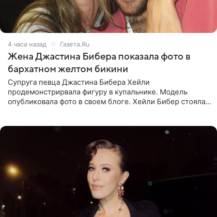
4 часа назад
Газета.Ru
Жена Джастина Бибера показала фото в
бархатном желтом бикини
Супруга певца Джастина Бибера Хейли
продемонстрирвала фигуру в купальнике. Модель
опубликовала фото в своем блоге. Хейли Бибер стояла
перед зеркалом в желтом крошечном бархатном
бикини, которое дополнила