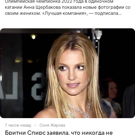
Олимпийская чемпионка 2022 года в одиночном
катании Анна Щербакова показала новые фотографии со
своим женихом. «Лучшая компания», — подписала
снимки звезда льда. Напомним, 19 июля Щербакова
объявила о помолвке.
7 часов назад
Соня Жарова
Бритни Спирс заявила, что никогда не