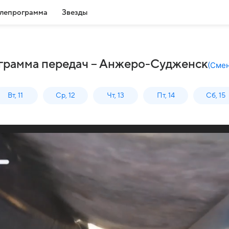
лепрограмма
Звезды
ограмма передач – Анжеро-Судженск
(
Смен
Вт, 11
Ср, 12
Чт, 13
Пт, 14
Сб, 15