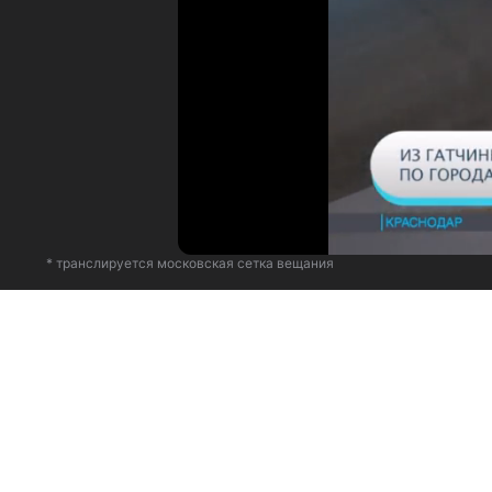
* транслируется московская сетка вещания