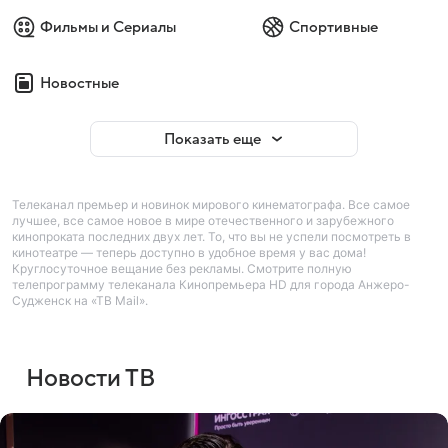
Фильмы и Сериалы
Спортивные
Новостные
Показать еще
Телеканал премьер и новинок мирового кинематографа. Все самое
лучшее, все самое новое в мире отечественного и зарубежного
кинопроката последних двух лет. То, что вы не успели посмотреть в
кинотеатре — теперь доступно в удобное время у вас дома!
Круглосуточное вещание без рекламы. Смотрите полную
телепрограмму телеканала Кинопремьера HD для города Анжеро-
Судженск на «ТВ Mail».
Новости ТВ