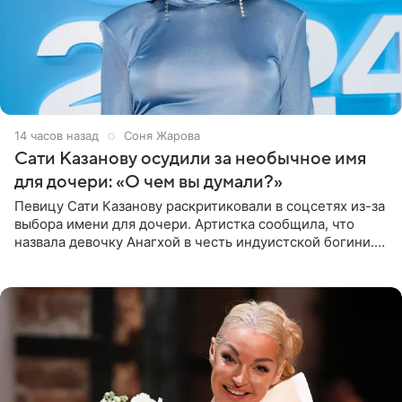
14 часов назад
Соня Жарова
Сати Казанову осудили за необычное имя
для дочери: «О чем вы думали?»
Певицу Сати Казанову раскритиковали в соцсетях из-за
выбора имени для дочери. Артистка сообщила, что
назвала девочку Анагхой в честь индуистской богини.
При этом исполнительница скрывала это имя от
поклонников