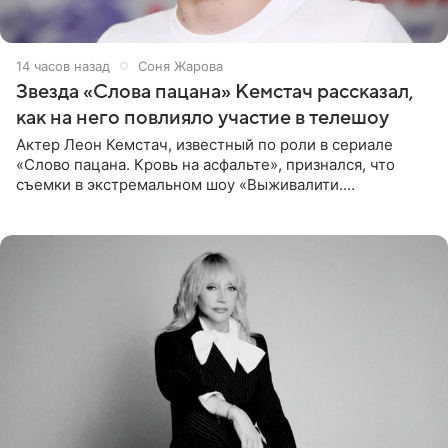
14 часов назад
Соня Жарова
Звезда «Слова пацана» Кемстач рассказал,
как на него повлияло участие в телешоу
Актер Леон Кемстач, известный по роли в сериале
«Слово пацана. Кровь на асфальте», признался, что
съемки в экстремальном шоу «Выживалити.
Наследники» кардинально повлияли на его образ жизни.
Подробностями он