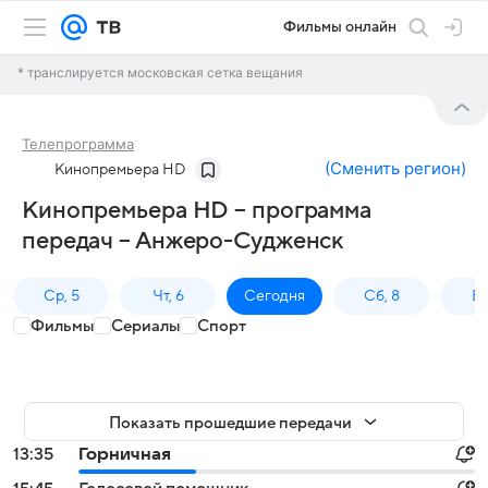
Фильмы онлайн
* транслируется московская сетка вещания
Телепрограмма
(
Сменить регион
)
Кинопремьера HD
Кинопремьера HD – программа
передач – Анжеро-Судженск
Ср, 5
Чт, 6
Сегодня
Сб, 8
Вс
Фильмы
Сериалы
Спорт
Показать прошедшие передачи
13:35
Горничная