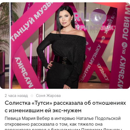
2 часа назад
Соня Жарова
Солистка «Тутси» рассказала об отношениях
с изменившим ей экс-мужем
Певица Мария Вебер в интервью Наталье Подольской
откровенно рассказала о том, как тяжело она
переживала развод с бизнесменом Парвизом Ясиновым.