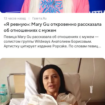
13 часов назад
Газета.Ru
«Я ревную»: Mary Gu откровенно рассказала
об отношениях с мужем
Певица Mary Gu рассказала об отношениях с мужем —
солистом группы Wildways Анатолием Борисовым.
Артистку цитирует издание Popcake. По словам певицы,
залог любви — это принять недостатки другого
человека. Также