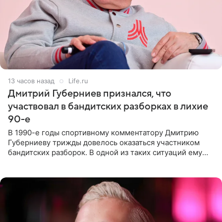
13 часов назад
Life.ru
Дмитрий Губерниев признался, что
участвовал в бандитских разборках в лихие
90-е
В 1990-е годы спортивному комментатору Дмитрию
Губерниеву трижды довелось оказаться участником
бандитских разборок. В одной из таких ситуаций ему
выдали тяжелый предмет и приказали вступить в драку,
однако он