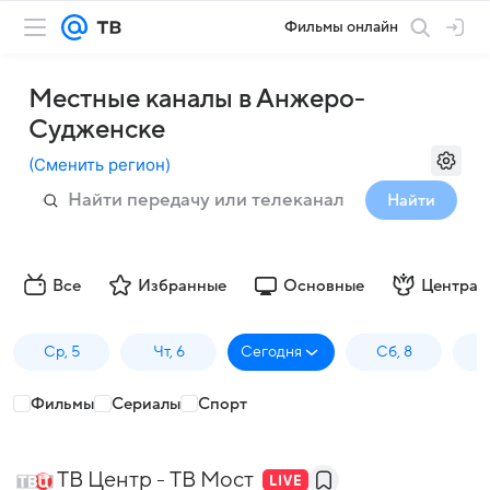
Фильмы онлайн
Местные каналы в Анжеро-
Судженске
(
Сменить регион
)
Найти
Все
Избранные
Основные
Централ
Ср, 5
Чт, 6
Сегодня
Сб, 8
Фильмы
Сериалы
Спорт
ТВ Центр - ТВ Мост