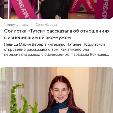
2 минуты назад
Соня Жарова
Солистка «Тутси» рассказала об отношениях
с изменившим ей экс-мужем
Певица Мария Вебер в интервью Наталье Подольской
откровенно рассказала о том, как тяжело она
переживала развод с бизнесменом Парвизом Ясиновым.
Артистка призналась, что измена бывшего супруга стала
для нее