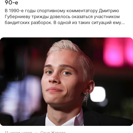
90-е
В 1990-е годы спортивному комментатору Дмитрию
Губерниеву трижды довелось оказаться участником
бандитских разборок. В одной из таких ситуаций ему
выдали тяжелый предмет и приказали вступить в драку,
однако он
11 часов назад
Соня Жарова