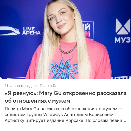
11 часов назад
Газета.Ru
«Я ревную»: Mary Gu откровенно рассказала
об отношениях с мужем
Певица Mary Gu рассказала об отношениях с мужем —
солистом группы Wildways Анатолием Борисовым.
Артистку цитирует издание Popcake. По словам певицы,
залог любви — это принять недостатки другого