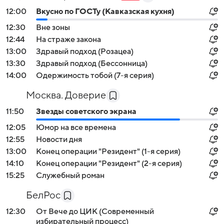
12:00
Вкусно по ГОСТу (Кавказская кухня)
12:30
Вне зоны
12:44
На страже закона
13:00
Здравый подход (Розацеа)
13:30
Здравый подход (Бессонница)
14:00
Одержимость тобой (7-я серия)
Москва. Доверие
11:50
Звезды советского экрана
12:05
Юмор на все времена
12:55
Новости дня
13:00
Конец операции "Резидент" (1-я серия)
14:10
Конец операции "Резидент" (2-я серия)
15:25
Служебный роман
БелРос
12:30
От Вече до ЦИК (Современный
избирательный процесс)