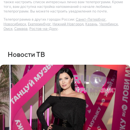
также настроить список интересных лично вам телепрограмм. Кроме
того, вам доступна настройка напоминаний о начале любимых
телепрограмм. Вы можете настроить уведомления по почте.
Телепрограмма в других городах России:
Санкт-Петербург
,
Новосибирск
,
Екатеринбург
,
Нижний Новгород
,
Казань
,
Челябинск
,
Омск
,
Самара
,
Ростов-на-Дону
.
Новости ТВ