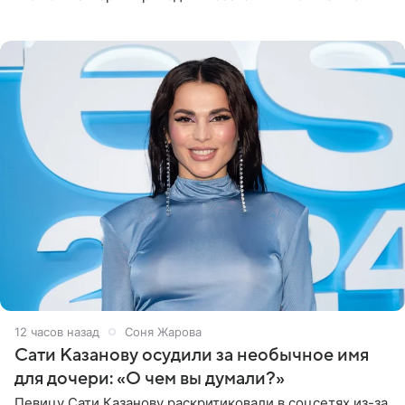
медиаменеджера, на решение администрации Батума
могли
12 часов назад
Соня Жарова
Сати Казанову осудили за необычное имя
для дочери: «О чем вы думали?»
Певицу Сати Казанову раскритиковали в соцсетях из-за