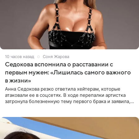
10 часов назад
Соня Жарова
Седокова вспомнила о расставании с
первым мужем: «Лишилась самого важного
в жизни»
Анна Седокова резко ответила хейтерам, которые
атаковали ее в соцсетях. В ходе перепалки артистка
затронула болезненную тему первого брака и заявила,
что чужие судьбы — не ее зона ответственности. От
Валентина