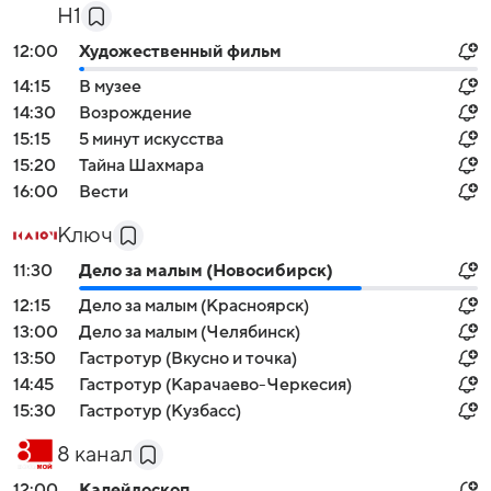
H1
12:00
Художественный фильм
14:15
В музее
14:30
Возрождение
15:15
5 минут искусства
15:20
Тайна Шахмара
16:00
Вести
Ключ
11:30
Дело за малым (Новосибирск)
12:15
Дело за малым (Красноярск)
13:00
Дело за малым (Челябинск)
13:50
Гастротур (Вкусно и точка)
14:45
Гастротур (Карачаево-Черкесия)
15:30
Гастротур (Кузбасс)
8 канал
12:00
Калейдоскоп