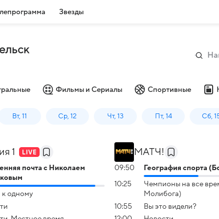
лепрограмма
Звезды
ельск
тральные
Фильмы и Сериалы
Спортивные
Вт, 11
Ср, 12
Чт, 13
Пт, 14
Сб, 1
ия 1
МАТЧ!
енняя почта с Николаем
09:50
География спорта (Б
сковым
10:25
Чемпионы на все вре
 к одному
Молибога)
ти
10:55
Вы это видели?
ти. Местное время
12:00
Новости