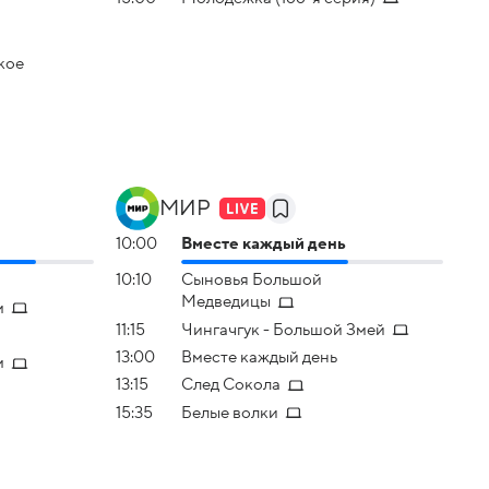
кое
МИР
10:00
Вместе каждый день
10:10
Сыновья Большой
Медведицы
м
11:15
Чингачгук - Большой Змей
13:00
Вместе каждый день
м
13:15
След Сокола
15:35
Белые волки