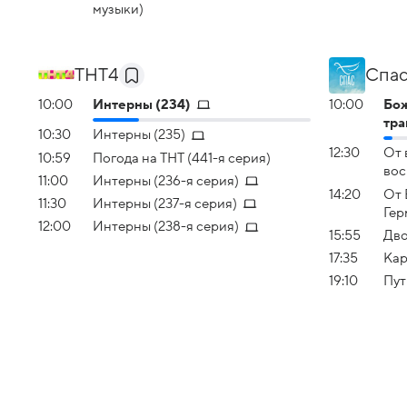
музыки)
ТНТ4
Спас
10:00
Интерны (234)
10:00
Бож
тра
10:30
Интерны (235)
12:30
От 
10:59
Погода на ТНТ (441-я серия)
вос
11:00
Интерны (236-я серия)
14:20
От 
11:30
Интерны (237-я серия)
Гер
12:00
Интерны (238-я серия)
15:55
Дво
17:35
Кар
19:10
Пут