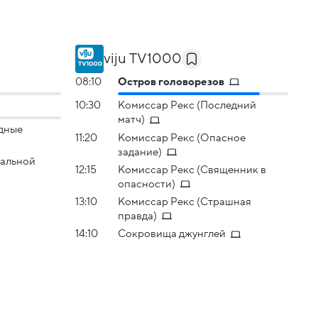
viju TV1000
08:10
Остров головорезов
10:30
Комиссар Рекс (Последний
матч)
дные
11:20
Комиссар Рекс (Опасное
задание)
альной
12:15
Комиссар Рекс (Священник в
опасности)
13:10
Комиссар Рекс (Страшная
правда)
14:10
Сокровища джунглей