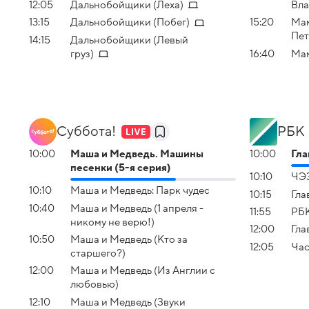
12:05
Дальнобойщики (Леха)
Вла
13:15
Дальнобойщики (Побег)
15:20
Мам
Пет
14:15
Дальнобойщики (Левый
груз)
16:40
Мам
Суббота!
РБК
10:00
Маша и Медведь. Машины
10:00
Гла
песенки (5-я серия)
10:10
ЧЭ
10:10
Маша и Медведь: Парк чудес
10:15
Гла
10:40
Маша и Медведь (1 апреля -
11:55
РБК
никому не верю!)
12:00
Гла
10:50
Маша и Медведь (Кто за
12:05
Час
старшего?)
12:00
Маша и Медведь (Из Англии с
любовью)
12:10
Маша и Медведь (Звуки