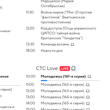
Маршалом (Мария
Октябрьская)
й)
11:30
Война миров ("Миг-21 против
"фантомов". Вьетнамское
противостояние)
12:20
Код доступа (Отцы украинского
нчики-
ЦИПСО: тайная война
британских "Чиндитов")
13:30
Команда восемь
18:00
Новости дня
СТС Love
синая
10:00
Молодежка (161-я серия)
11:00
Молодежка (162-я серия)
 серия)
12:00
Молодежка (163-я серия)
о
13:00
Молодежка (164-я серия)
14:00
Молодежка (165-я серия)
нцесса и
15:00
Молодежка (166-я серия)