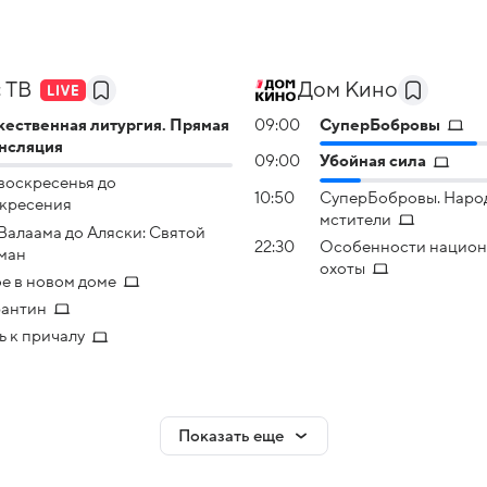
 ТВ
Дом Кино
ествeнная литyргия. Прямая
09:00
СуперБобровы
нсляция
09:00
Убойная сила
воскресенья до
10:50
СуперБобровы. Наро
кресения
мстители
Валаама до Аляски: Святой
22:30
Особенности национ
ман
охоты
е в новом доме
антин
ь к причалу
Показать еще