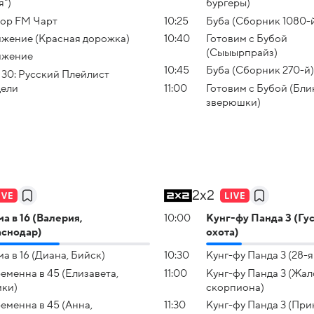
я")
бургеры)
ор FM Чарт
10:25
Буба (Сборник 1080-
жение (Красная дорожка)
10:40
Готовим с Бубой
(Сыыырпрайз)
ижение
10:45
Буба (Сборник 270-й)
 30: Русский Плейлист
ели
11:00
Готовим с Бубой (Бли
зверюшки)
2x2
а в 16 (Валерия,
10:00
Кунг-фу Панда 3 (Гу
снодар)
охота)
а в 16 (Диана, Бийск)
10:30
Кунг-фу Панда 3 (28-я
еменна в 45 (Елизавета,
11:00
Кунг-фу Панда 3 (Жал
ки)
скорпиона)
еменна в 45 (Анна,
11:30
Кунг-фу Панда 3 (При