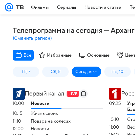
Фильмы
Сериалы
Новости и статьи
Те
Телепрограмма на сегодня — Арханг
(
Сменить регион
)
Все
Избранные
Основные
Цен
Пт, 7
Сб, 8
Сегодня
Пн, 10
Первый канал
Росс
10:00
Новости
09:25
Утр
Ба
10:15
Жизнь своих
10:10
Сто
11:10
Повара на колесах
11:00
Вес
12:00
Новости
11:40
Вес