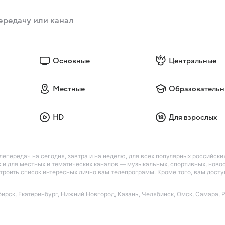
Основные
Центральные
Местные
Образовательн
HD
Для взрослых
лепередач на сегодня, завтра и на неделю, для всех популярных российск
так и для местных и тематических каналов — музыкальных, спортивных, нов
астроить список интересных лично вам телепрограмм. Кроме того, вам дос
бирск
,
Екатеринбург
,
Нижний Новгород
,
Казань
,
Челябинск
,
Омск
,
Самара
,
Р