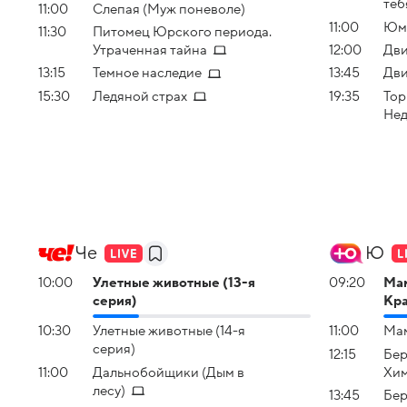
теб
11:00
Слепая (Муж поневоле)
11:00
Юм
11:30
Питомец Юрского периода.
Утраченная тайна
12:00
Дви
13:15
Темное наследие
13:45
Дв
15:30
Ледяной страх
19:35
Top
Нед
Че
Ю
10:00
Улетные животные (13-я
09:20
Мам
серия)
Кра
10:30
Улетные животные (14-я
11:00
Мам
серия)
12:15
Бер
11:00
Дальнобойщики (Дым в
Хим
лесу)
13:45
Бер