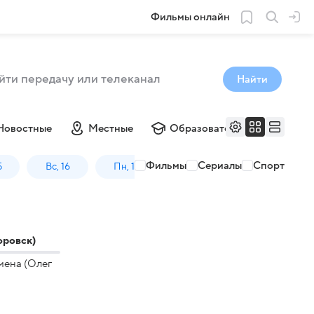
Фильмы онлайн
Найти
Новостные
Местные
Образовательные
Му
Фильмы
Сериалы
Спорт
5
Вс, 16
Пн, 17
оровск)
мена (Олег