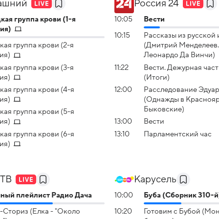
ашний
Россия 24
кая грyппа крови (1-я
10:05
Вести
ия)
10:15
Рассказы из русской
кая грyппа крови (2-я
(Дмитрий Менделеев.
ия)
Леонардо Да Винчи)
кая грyппа крови (3-я
11:22
Вести. Дежурная част
ия)
(Итоги)
кая грyппа крови (4-я
12:00
Расследование Эдуар
ия)
(Однажды в Краснояр
Быковские)
кая грyппа крови (5-я
ия)
13:00
Вести
кая грyппа крови (6-я
13:10
Парламентский час
ия)
 ТВ
Карусель
ный плейлист Радио Дача
10:00
Буба (Сборник 310-й
-Сториз (Елка - "Около
10:20
Готовим с Бубой (Мо