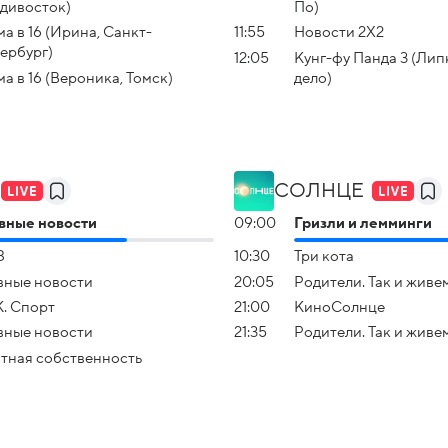
дивосток)
По)
а в 16 (Ирина, Санкт-
11:55
Новости 2Х2
ербург)
12:05
Кунг-фу Панда 3 (Лип
а в 16 (Вероника, Томск)
дело)
СОЛНЦЕ
вные новости
09:00
Гризли и лемминги
З
10:30
Три кота
вные новости
20:05
Родители. Так и живе
. Спорт
21:00
КиноСолнце
вные новости
21:35
Родители. Так и живе
тная собственность