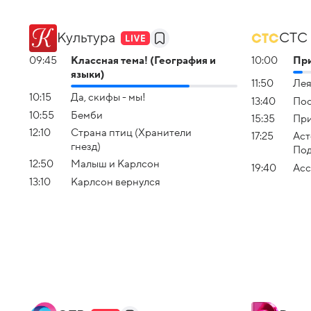
Культура
СТС
09:45
Классная тема! (География и
10:00
Пр
языки)
11:50
Лея
10:15
Да, скифы - мы!
13:40
Пос
10:55
Бемби
15:35
При
12:10
Страна птиц (Хранители
17:25
Аст
гнезд)
Под
12:50
Малыш и Карлсон
19:40
Асс
13:10
Карлсон вернулся