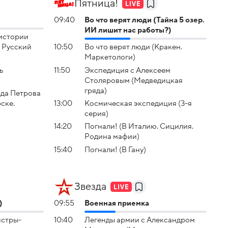
Пятница!
09:40
Во что верят люди (Тайна 5 озер.
ИИ лишит нас работы?)
 истории
 Русский
10:50
Во что верят люди (Кракен.
Маркетологи)
ь
11:50
Экспeдиция с Алексeем
Столяровым (Медведицкая
гряда)
да Петрова
ске.
13:00
Космическая экспедиция (3-я
серия)
14:20
Погнали! (В Италию. Сицилия.
Родина мафии)
15:40
Погнали! (В Гану)
Звезда
)
09:55
Военная приемка
нстры-
10:40
Легенды армии с Александром