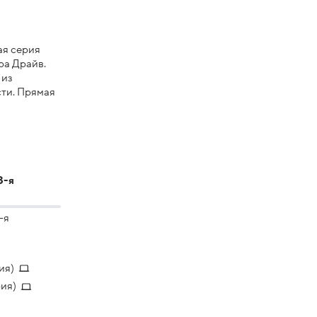
ая серия
ра Драйв.
 из
ти. Прямая
3-я
-я
ия)
рия)