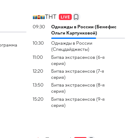
ТНТ
09:30
Однажды в России (Бенефис
Ольги Картунковой)
10:30
Однажды в России
ограммa
(Спецдайджесты)
11:00
Битва экстраceнсов (6-я
серия)
12:20
Битва экстраceнсов (7-я
серия)
13:50
Битва экстраceнсов (8-я
серия)
15:20
Битва экстраceнсов (9-я
серия)