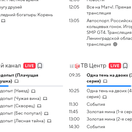
ругу друзей
12:05
Все на Матч!. Прямая
трансляция
ледний богатырь: Корень
13:05
Автоспорт. Российск
кольцевых гонок. Иго
SMP GT4. Трансляция
Ленинградской облас
трансляция
й канал
ТВ Центр
допыт (Плачущая
09:35
Одна тень на двоих (
ушка)
серия)
допыт (Наезд)
10:25
Одна тень на двоих (4
серия)
допыт (Чужая вина)
11:30
События
допыт (Скворец)
11:45
Золотая мина (1-я сер
допыт (Бес попутал)
13:00
Золотая мина (2-я се
допыт (Лесная тайна)
14:30
События