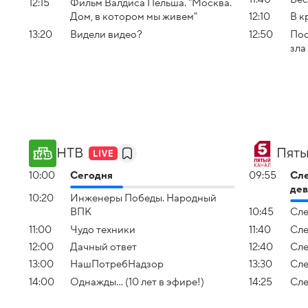
12:15
Фильм Валдиса Пельша. "Москва.
Дом, в котором мы живем"
12:10
В к
13:20
Видели видео?
12:50
Пос
зла
НТВ
Пяты
10:00
Сегодня
09:55
Сле
дев
10:20
Инженеры Победы. Народный
ВПК
10:45
Сле
11:00
Чудо техники
11:40
Сле
12:00
Дачный ответ
12:40
Сле
13:00
НашПотребНадзор
13:30
Сле
14:00
Однажды... (10 лет в эфире!)
14:25
Сле