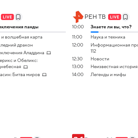
РЕН ТВ
иключения панды
10:00
Знаете ли вы, что?
 и волшебная карта
11:00
Наука и техника
ледний дракон
12:00
Инфоpмационная пр
112
ключения Аладдина
12:30
Новости
ерикс и Обеликс:
небесная
13:00
Неизвестная история
асин: Битва миров
14:00
Легенды и мифы