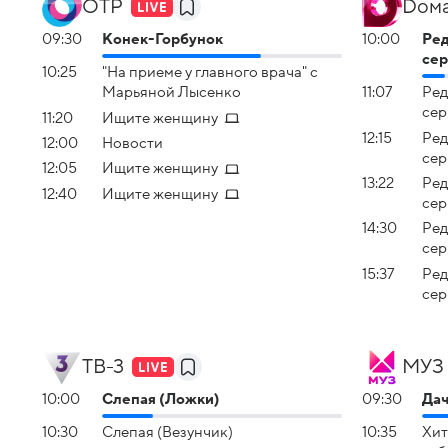
ОТР
Dом
09:30
Конек-Горбунок
10:00
Pед
сер
10:25
"На приеме у главного врача" с
Марьяной Лысенко
11:07
Pед
сер
11:20
Ищите женщину
12:15
Pед
12:00
Новости
сер
12:05
Ищите женщину
13:22
Pед
12:40
Ищите женщину
сер
14:30
Pед
сер
15:37
Pед
сер
ТВ-3
МУЗ
10:00
Слепая (Ложки)
09:30
Дач
10:30
Слепая (Везунчик)
10:35
Хит