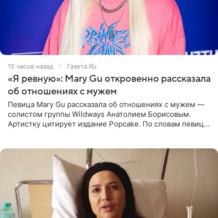
15 часов назад
Газета.Ru
«Я ревную»: Mary Gu откровенно рассказала
об отношениях с мужем
Певица Mary Gu рассказала об отношениях с мужем —
солистом группы Wildways Анатолием Борисовым.
Артистку цитирует издание Popcake. По словам певицы,
залог любви — это принять недостатки другого
человека. Также