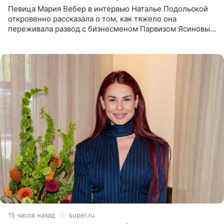
Певица Мария Вебер в интервью Наталье Подольской
откровенно рассказала о том, как тяжело она
переживала развод с бизнесменом Парвизом Ясиновым.
Артистка призналась, что измена бывшего супруга стала
для нее
15 часов назад
super.ru