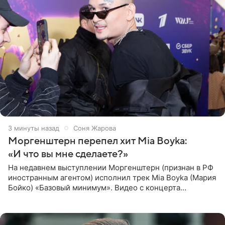
3 минуты назад
Соня Жарова
Моргенштерн перепел хит Mia Boyka:
«И что вы мне сделаете?»
На недавнем выступлении Моргенштерн (признан в РФ
иностранным агентом) исполнил трек Mia Boyka (Мария
Бойко) «Базовый минимум». Видео с концерта
опубликовала Алена Жигалова в своем Telegram-
канале. «Доброе утро