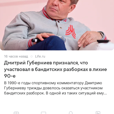
16 часов назад
Life.ru
Дмитрий Губерниев признался, что
участвовал в бандитских разборках в лихие
90-е
В 1990-е годы спортивному комментатору Дмитрию
Губерниеву трижды довелось оказаться участником
бандитских разборок. В одной из таких ситуаций ему
выдали тяжелый предмет и приказали вступить в драку,
однако он