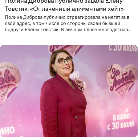
Полина Диброва публично задела Елену
Товстик: «Оплаченный алиментами хейт»
Полина Диброва публично отреагировала на негатив в
свой адрес, в том числе со стороны своей бывшей
подруги Елены Товстик. В личном блоге многодетная
мама дала понять, что считает экс‑супругу Романа
Товстика