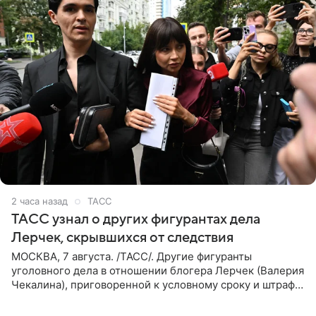
2 часа назад
ТАСС
ТАСС узнал о других фигурантах дела
Лерчек, скрывшихся от следствия
МОСКВА, 7 августа. /ТАСС/. Другие фигуранты
уголовного дела в отношении блогера Лерчек (Валерия
Чекалина), приговоренной к условному сроку и штрафу,
а также ее бывшего супруга и его бывшего бизнес-
партнера,