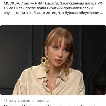
МОСКВА, 7 авг — РИА Новости. Заслуженный артист РФ
Дима Билан после волны критики признался своим
слушателям в любви, отметив, что бурные обсуждения
запустили процесс поиска смыслов, возможностей и
глубин. В
43 минуты назад
super.ru