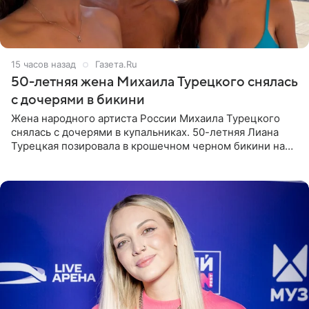
15 часов назад
Газета.Ru
50-летняя жена Михаила Турецкого снялась
с дочерями в бикини
Жена народного артиста России Михаила Турецкого
снялась с дочерями в купальниках. 50-летняя Лиана
Турецкая позировала в крошечном черном бикини на
пляже в Италии. Ее старшая дочь Сарина для отдыха
выбрала бандо