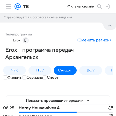
Фильмы онлайн
* транслируется московская сетка вещания
Телепрограмма
(
Сменить регион
)
Erox
Erox – программа передач –
Архангельск
Чт, 6
Пт, 7
Сегодня
Вс, 9
Пн,
Фильмы
Сериалы
Спорт
Показать прошедшие передачи
08:25
Horny Housewives 4