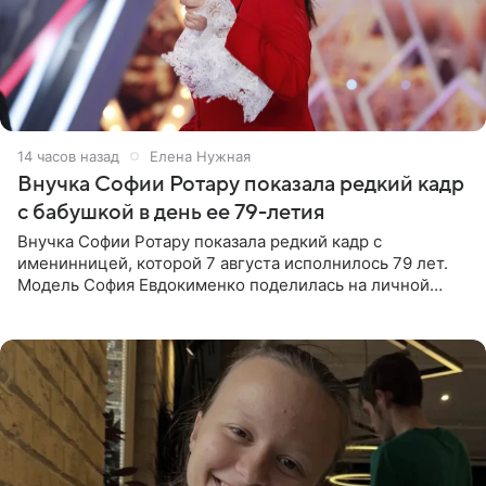
14 часов назад
Елена Нужная
Внучка Софии Ротару показала редкий кадр
с бабушкой в день ее 79-летия
Внучка Софии Ротару показала редкий кадр с
именинницей, которой 7 августа исполнилось 79 лет.
Модель София Евдокименко поделилась на личной
странице в социальной сети фотографией знаменитой
бабушки. На снимке