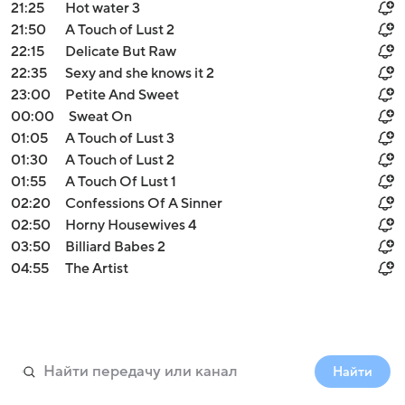
21:25
Hot water 3
21:50
A Touch of Lust 2
22:15
Delicate But Raw
22:35
Sexy and she knows it 2
23:00
Petite And Sweet
00:00
Sweat On
01:05
A Touch of Lust 3
01:30
A Touch of Lust 2
01:55
A Touch Of Lust 1
02:20
Confessions Of A Sinner
02:50
Horny Housewives 4
03:50
Billiard Babes 2
04:55
The Artist
Найти