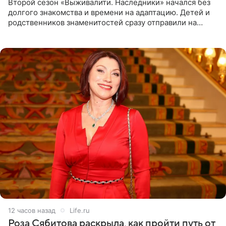
Второй сезон «Выживалити. Наследники» начался без
долгого знакомства и времени на адаптацию. Детей и
родственников знаменитостей сразу отправили на
тяжелое испытание, а уже через несколько дней в
лагере
12 часов назад
Life.ru
Роза Сябитова раскрыла, как пройти путь от