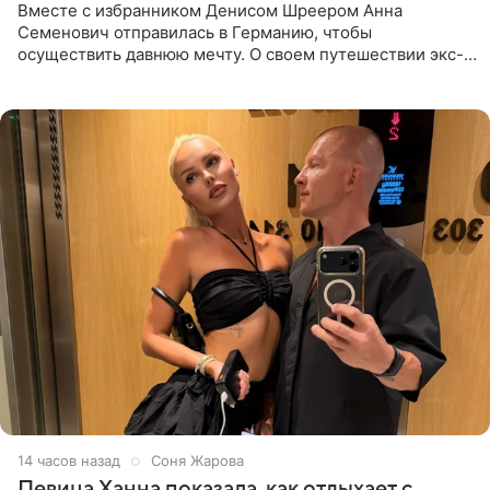
Вместе с избранником Денисом Шреером Анна
Семенович отправилась в Германию, чтобы
осуществить давнюю мечту. О своем путешествии экс-
солистка «Блестящих» рассказала поклонникам на
личной странице в социальной
14 часов назад
Соня Жарова
Певица Ханна показала, как отдыхает с