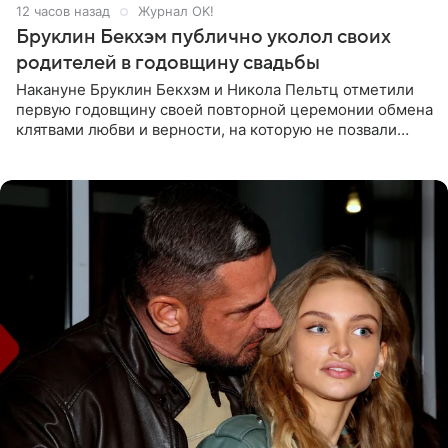
12 часов назад
Журнал OK!
Бруклин Бекхэм публично уколол своих
родителей в годовщину свадьбы
Накануне Бруклин Бекхэм и Никола Пельтц отметили
первую годовщину своей повторной церемонии обмена
клятвами любви и верности, на которую не позвали
никого из клана Бекхэм. По словам инсайдеров, пара
считает это