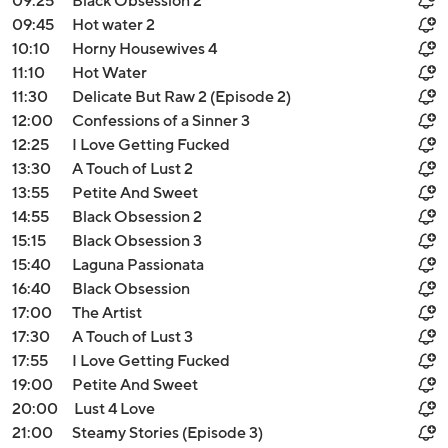
09:25
Black Obsession 2
09:45
Hot water 2
10:10
Horny Housewives 4
11:10
Hot Water
11:30
Delicate But Raw 2 (Episode 2)
12:00
Confessions of a Sinner 3
12:25
I Love Getting Fucked
13:30
A Touch of Lust 2
13:55
Petite And Sweet
14:55
Black Obsession 2
15:15
Black Obsession 3
15:40
Laguna Passionata
16:40
Black Obsession
17:00
The Artist
17:30
A Touch of Lust 3
17:55
I Love Getting Fucked
19:00
Petite And Sweet
20:00
Lust 4 Love
21:00
Steamy Stories (Episode 3)