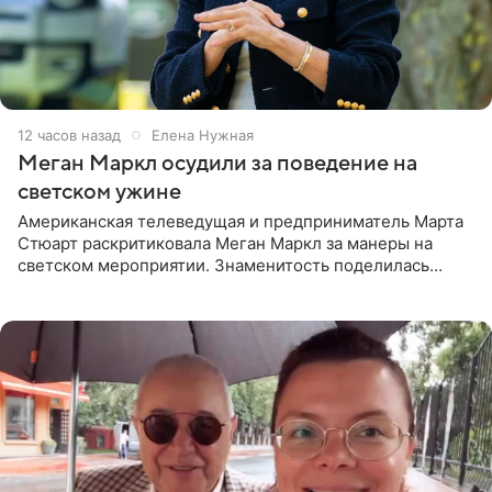
12 часов назад
Елена Нужная
Меган Маркл осудили за поведение на
светском ужине
Американская телеведущая и предприниматель Марта
Стюарт раскритиковала Меган Маркл за манеры на
светском мероприятии. Знаменитость поделилась
деталями личной встречи с герцогиней Сассекской,
пишет PageSix. По