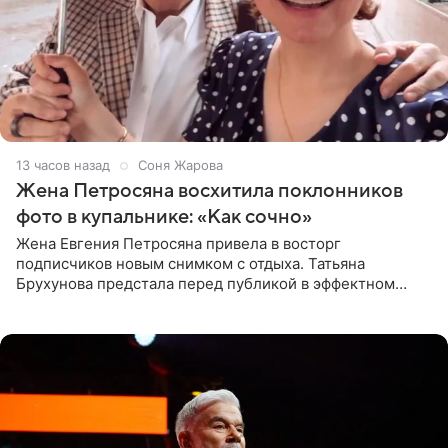
13 часов назад
Соня Жарова
Жена Петросяна восхитила поклонников
фото в купальнике: «Как сочно»
Жена Евгения Петросяна привела в восторг
подписчиков новым снимком с отдыха. Татьяна
Брухунова предстала перед публикой в эффектном
черно-сиреневом монокини, позируя прямо в бассейне.
«Ох, как сочно», «Татьяна,