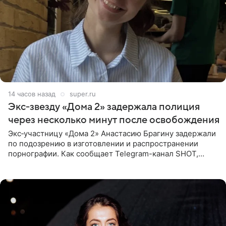
14 часов назад
super.ru
Экс‑звезду «Дома 2» задержала полиция
через несколько минут после освобождения
Экс‑участницу «Дома 2» Анастасию Брагину задержали
по подозрению в изготовлении и распространении
порнографии. Как сообщает Telegram-канал SHOT,
девушка может оказаться в СИЗО. Следствие
ходатайствует об