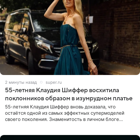
2 минуты назад
super.ru
55-летняя Клаудия Шиффер восхитила
поклонников образом в изумрудном платье
55-летняя Клаудия Шиффер вновь доказала, что
остаётся одной из самых эффектных супермоделей
своего поколения. Знаменитость в личном блоге
поделилась фотографиями с недавней свадьбы, где
появилась в роли гостьи,