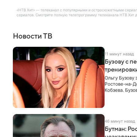
«НТВ Хит» — телеканал с популярными и остросюжетными сериа
сериалов. Смотрите полную телепрограмму телеканала НТВ Хит дл
Новости ТВ
11 минут назад
Бузову с п
тренировки
Ольгу Бузову 
Ростове-на-До
Кобзева. Бузо
утром,
46 минут назад
Бутман: Ро
неакадеми