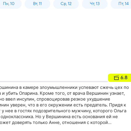
Пн, 10
Вт, 11
Ср, 12
Чт, 13
Пт, 14
6.8
ршинина в камере злоумышленники успевают сжечь цех по
 и убить Опарина. Кроме того, от врача Вершинин узнает,
но ввел инсулин, спровоцировав резкое ухудшение
нин уверен, что в его окружении есть предатель. Придя к
 у нее в гостях подозрительного мужчину, которого Ольга
 одноклассника. Но у Вершинина есть основания ей не
ожет доверять только Анне, отношения с которой
е