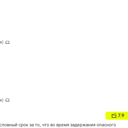
я)
я)
7.9
словный срок за то, что во время задержания опасного