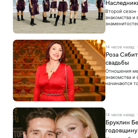
Наследник
Второй сезон 
знакомства и 
знаменитостей
несколько дне
14 часов назад
Роза Сябит
свадьбы
Отношения ме
знакомства и 
начинаются то
многого,
14 часов назад
Бруклин Бе
годовщину