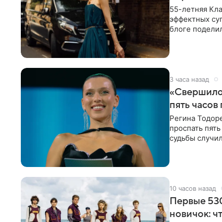
55-летняя Кла
эффектных су
блоге поделил
роли гостьи,
3 часа назад
«Свершилос
пять часов
Регина Тодоре
проспать пять
судьбы случил
ребенком. Ар
10 часов назад
Первые 530
новичок: ч