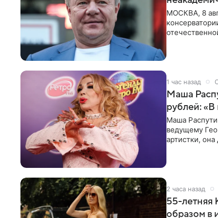
МОСКВА, 8 авг
консерватори
отечественной
исполнителей
1 час назад
Маша Распу
рублей: «В
Маша Распути
ведущему Гео
артистки, она
себе жить,
2 часа назад
55-летняя
образом в 