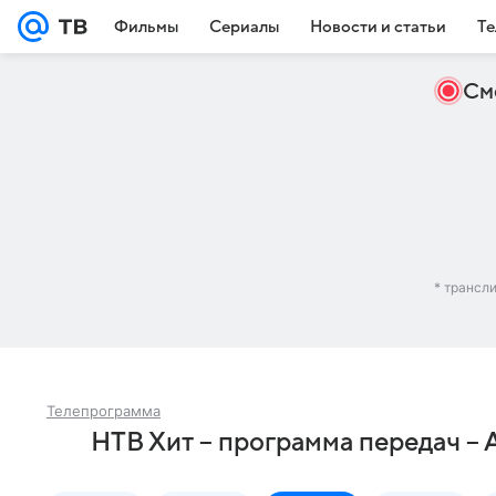
Фильмы
Сериалы
Новости и статьи
Те
См
* трансл
Телепрограмма
НТВ Хит – программа передач – 