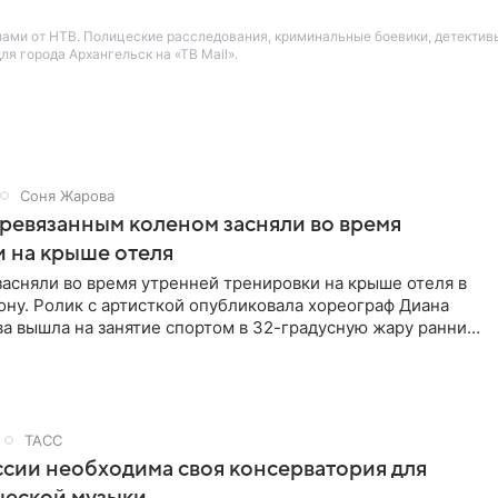
лами от НТВ. Полицеские расследования, криминальные боевики, детекти
я города Архангельск на «ТВ Mail».
Соня Жарова
еревязанным коленом засняли во время
 на крыше отеля
засняли во время утренней тренировки на крыше отеля в
ну. Ролик с артисткой опубликовала хореограф Диана
ва вышла на занятие спортом в 32-градусную жару ранним
ТАСС
ссии необходима своя консерватория для
ческой музыки