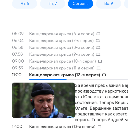
Чт, 6
Пт, 7
Сегодня
Вс, 9
05:09
Канцелярская крыса (6-я серия)
06:04
Канцелярская крыса (7-я серия)
06:58
Канцелярская крыса (8-я серия)
07:58
Канцелярская крыса (9-я серия)
09:00
Канцелярская крыса (10-я серия)
09:59
Канцелярская крыса (11-я серия)
11:00
Канцелярская крыса (12-я серия)
За время пребывания Ве
производству наркотиков
что Юле кто-то намерен
состояния. Теперь Верши
Ольге, Вершинин застает
представляет как своего
верить. Теперь Андрей м
перерастают в любовны
12:00
Канцелярская крыса (13-я серия)