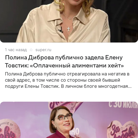
1 час назад
super.ru
Полина Диброва публично задела Елену
Товстик: «Оплаченный алиментами хейт»
Полина Диброва публично отреагировала на негатив в
свой адрес, в том числе со стороны своей бывшей
подруги Елены Товстик. В личном блоге многодетная
мама дала понять, что считает экс‑супругу Романа
Товстика