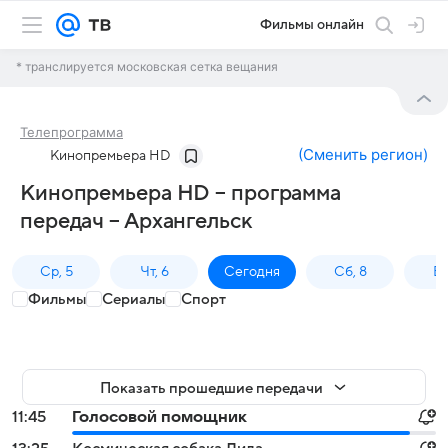
Фильмы онлайн
* транслируется московская сетка вещания
Телепрограмма
(
Сменить регион
)
Кинопремьера HD
Кинопремьера HD – программа
передач – Архангельск
Ср, 5
Чт, 6
Сегодня
Сб, 8
Вс
Фильмы
Сериалы
Спорт
Показать прошедшие передачи
11:45
Голосовой помощник