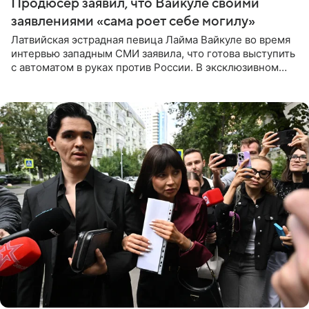
Продюсер заявил, что Вайкуле своими
заявлениями «сама роет себе могилу»
Латвийская эстрадная певица Лайма Вайкуле во время
интервью западным СМИ заявила, что готова выступить
с автоматом в руках против России. В эксклюзивном
комментарии aif.ru продюсер Сергей Дворцов отметил,
что