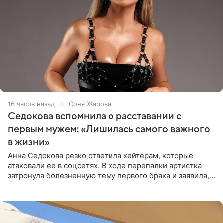
16 часов назад
Соня Жарова
Седокова вспомнила о расставании с
первым мужем: «Лишилась самого важного
в жизни»
Анна Седокова резко ответила хейтерам, которые
атаковали ее в соцсетях. В ходе перепалки артистка
затронула болезненную тему первого брака и заявила,
что чужие судьбы — не ее зона ответственности. От
Валентина