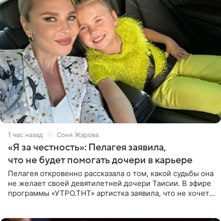
1 час назад
Соня Жарова
«Я за честность»: Пелагея заявила,
что не будет помогать дочери в карьере
Пелагея откровенно рассказала о том, какой судьбы она
не желает своей девятилетней дочери Таисии. В эфире
программы «УТРО.ТНТ» артистка заявила, что не хочет
для наследницы карьеры исполнительницы. Пелагея