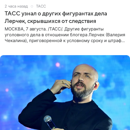
2 часа назад
ТАСС
ТАСС узнал о других фигурантах дела
Лерчек, скрывшихся от следствия
МОСКВА, 7 августа. /ТАСС/. Другие фигуранты
уголовного дела в отношении блогера Лерчек (Валерия
Чекалина), приговоренной к условному сроку и штрафу,
а также ее бывшего супруга и его бывшего бизнес-
партнера,