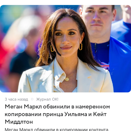
его друзья —
3 часа назад
Журнал OK!
Меган Маркл обвинили в намеренном
копировании принца Уильяма и Кейт
Миддлтон
Меган Маркл обвинили в копировании контента,