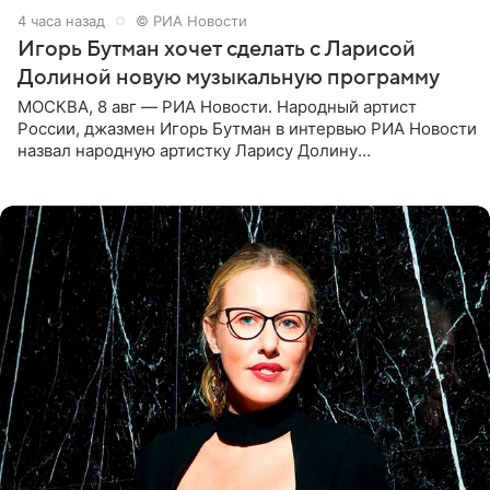
4 часа назад
© РИА Новости
Игорь Бутман хочет сделать с Ларисой
Долиной новую музыкальную программу
МОСКВА, 8 авг — РИА Новости. Народный артист
России, джазмен Игорь Бутман в интервью РИА Новости
назвал народную артистку Ларису Долину
великолепной певицей и рассказал о желании сделать с
ней новую совместную