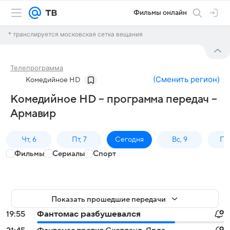
Фильмы онлайн
* транслируется московская сетка вещания
Телепрограмма
(
Сменить регион
)
Комедийное HD
Комедийное HD – программа передач –
Армавир
Чт, 6
Пт, 7
Сегодня
Вс, 9
Пн,
Фильмы
Сериалы
Спорт
Показать прошедшие передачи
19:55
Фантомас разбушевался