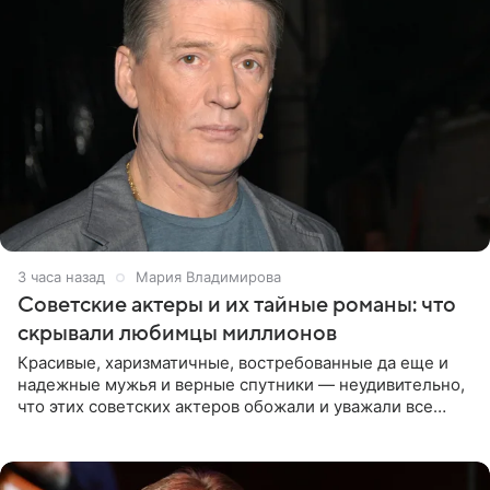
3 часа назад
Мария Владимирова
Советские актеры и их тайные романы: что
скрывали любимцы миллионов
Красивые, харизматичные, востребованные да еще и
надежные мужья и верные спутники — неудивительно,
что этих советских актеров обожали и уважали все
женщины большой страны, и наверняка не раз ставили
их в