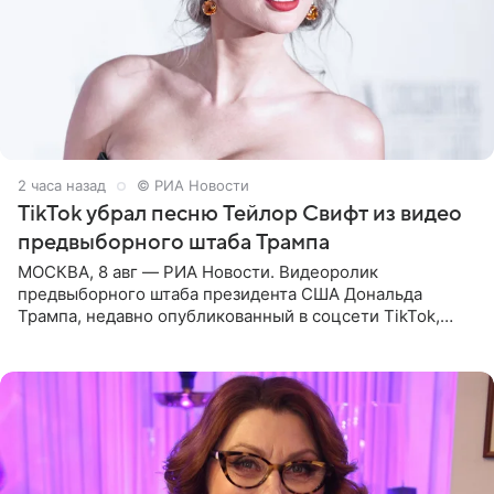
2 часа назад
© РИА Новости
TikTok убрал песню Тейлор Свифт из видео
предвыборного штаба Трампа
МОСКВА, 8 авг — РИА Новости. Видеоролик
предвыборного штаба президента США Дональда
Трампа, недавно опубликованный в соцсети TikTok,
остался без звуковой дорожки в виде песни August
(«Август») американской