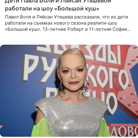
Дети Павла Воли и Ляйсан Утяшевой
работали на шоу «Большой куш»
Павел Воля и Ляйсан Утяшева рассказали, что их дети
работали на съемках нового сезона реалити-шоу
«Большой куш». 13-летние Роберт и 11-летняя София
отправились вместе с родителями в Таиланд и успели
поработать