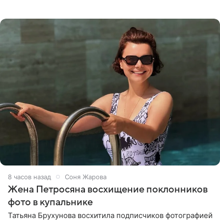
призналась, что сейчас особенно довольна собой. По
словам певицы, она
8 часов назад
Соня Жарова
Жена Петросяна восхищение поклонников
фото в купальнике
Татьяна Брухунова восхитила подписчиков фотографией