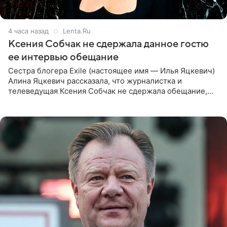
4 часа назад
Lenta.Ru
Ксения Собчак не сдержала данное гостю
ее интервью обещание
Сестра блогера Exile (настоящее имя — Илья Яцкевич)
Алина Яцкевич рассказала, что журналистка и
телеведущая Ксения Собчак не сдержала обещание,
которое дала ему во время интервью с ним. Об этом она
заявила в