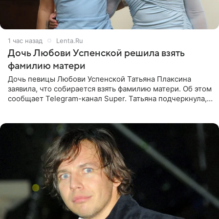
1 час назад
Lenta.Ru
Дочь Любови Успенской решила взять
фамилию матери
Дочь певицы Любови Успенской Татьяна Плаксина
заявила, что собирается взять фамилию матери. Об этом
сообщает Telegram-канал Super. Татьяна подчеркнула,
что приняла решение о смене фамилии, поскольку
именно от