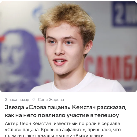
3 часа назад
Соня Жарова
Звезда «Слова пацана» Кемстач рассказал,
как на него повлияло участие в телешоу
Актер Леон Кемстач, известный по роли в сериале
«Слово пацана. Кровь на асфальте», признался, что
съемки в экстремальном шоу «Выживалити.