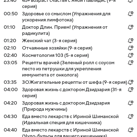
23:40
45+ возраст счастья с Яной Павлидис (9-я
серия)
00:50
Здоровье со смыслом (Упражнения для
ускорения лимфотока)
01:10
Доктор Длин. Прием! (Упражнения от
радикулита)
01:20
Жeнский чат (3-я серия)
02:10
Отчаянные хозяйки (9-я серия)
02:40
Косметология 103 (5-я серия)
03:05
Рецепты врачей (Зеленый ролл с соусом
песто из петрушки для укрепления
иммунитета от онколога)
03:35
ЗОЖигательные рецепты от шефа (9-я серия)
04:00
Здоровая жизнь с доктором Дзидзария (31-я
серия)
04:20
Здоровая жизнь с доктором Дзидзария
(Природа мужчины)
04:30
Еда вместо лекарств с Ириной Шиманской
(Идеальная специя для кишечника)
04:40
Еда вместо лекарств с Ириной Шиманской
(Чудо-бульон для вашего кишечника)