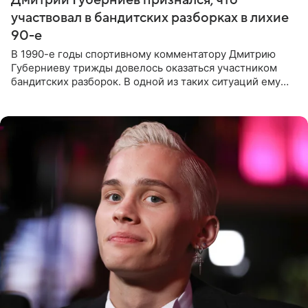
участвовал в бандитских разборках в лихие
90-е
В 1990-е годы спортивному комментатору Дмитрию
Губерниеву трижды довелось оказаться участником
бандитских разборок. В одной из таких ситуаций ему
выдали тяжелый предмет и приказали вступить в драку,
однако он