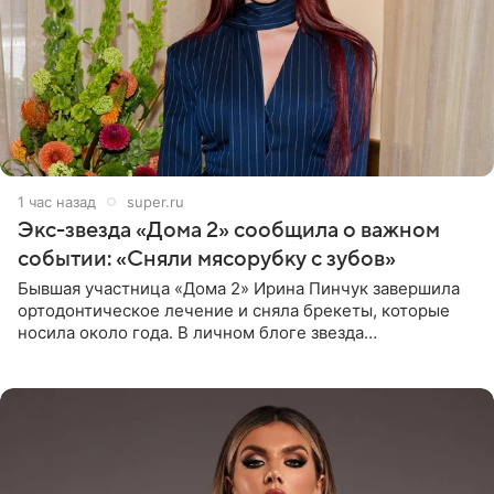
1 час назад
super.ru
Экс-звезда «Дома 2» сообщила о важном
событии: «Сняли мясорубку с зубов»
Бывшая участница «Дома 2» Ирина Пинчук завершила
ортодонтическое лечение и сняла брекеты, которые
носила около года. В личном блоге звезда
опубликовала видео из кабинета стоматолога, где
показала процесс снятия