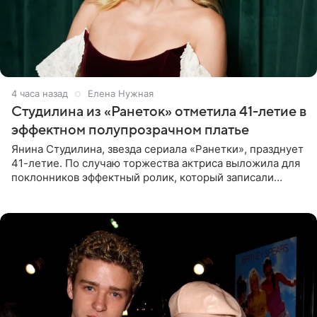
4 часа назад
Елена Нужная
Студилина из «Ранеток» отметила 41-летие в
эффектном полупрозрачном платье
Янина Студилина, звезда сериала «Ранетки», празднует
41-летие. По случаю торжества актриса выложила для
поклонников эффектный ролик, который записали
прошлой ночью. В кадре артистка предстала в
вечернем