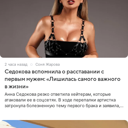
2 часа назад
Соня Жарова
Седокова вспомнила о расставании с
первым мужем: «Лишилась самого важного
в жизни»
Анна Седокова резко ответила хейтерам, которые
атаковали ее в соцсетях. В ходе перепалки артистка
затронула болезненную тему первого брака и заявила,
что чужие судьбы — не ее зона ответственности. От
Валентина