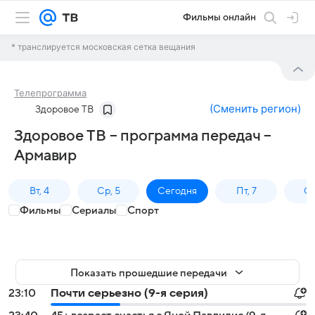
Фильмы онлайн
* транслируется московская сетка вещания
Телепрограмма
(
Сменить регион
)
Здоровое ТВ
Здоровое ТВ – программа передач –
Армавир
Вт, 4
Ср, 5
Сегодня
Пт, 7
Сб
Фильмы
Сериалы
Спорт
Показать прошедшие передачи
23:10
Почти серьезно (9-я серия)