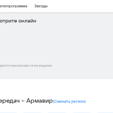
елепрограмма
Звезды
отрите онлайн
ируется московская сетка вещания
передач – Армавир
(
Сменить регион
)