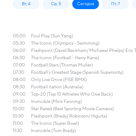
Вт, 4
Ср, 5
Сегодня
Пт, 7
05:00
Foul Play (Sun Yang)
05:30
The Iconic (Olympics - Swimming)
06:00
Flashpoint (David Beckham/ Michaeal Phelps/ Eric 
06:30
The Iconic (Football - Harry Kane)
07:00
Football Stars (Thomas Muller)
07:30
Football's Greatest Stage (Spanish Superiority)
08:00
Only Live Once (FISE BMX)
08:30
Football nation (Australia)
09:00
Top-20 (Top 10 Athletes Who Give Back)
09:30
Invincible (Mick Fanning)
10:00
Star Rated (Best Sporting Movie Cameos)
10:30
Flashpoint (Brady/ Robinson/ Higuita)
11:00
The Iconic (Super Bowl)
11:30
Invincible (Tom Brady)