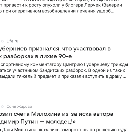
 привести к росту опухоли у блогера Лерчек (Валерии
но при оперативном возобновлении лечения ущерб
ритичен,
Life.ru
уберниев признался, что участвовал в
 разборках в лихие 90-е
ы спортивному комментатору Дмитрию Губерниеву трижды
аться участником бандитских разборок. В одной из таких
выдали тяжелый предмет и приказали вступить в драку,
Соня Жарова
озил счета Милохина из-за иска автора
адимир Путин — молодец!»
а Дани Милохина оказались заморожены по решению суда.