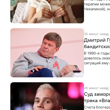
терапии может
Чекалиной), 
здоровью не к
35 минут назад
Дмитрий Г
бандитских
В 1990-е год
довелось оказ
ситуаций ему 
однако он
45 минут назад
Суд замор
трека «Вл
Счета блогер