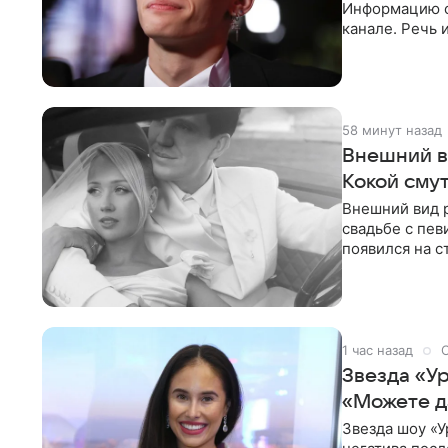
Информацию о
канале. Речь 
разбирательст
58 минут назад
Внешний в
Кокой сму
Внешний вид 
свадьбе с пев
появился на с
признанной
1 час назад
Звезда «У
«Можете д
Звезда шоу «У