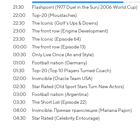
21:30
Flashpoint (1977 Duel in the Sun/ 2006 World Cup)
22:00
Top-20 (Moustaches)
22:30
The Iconic (Golf's Ups & Downs)
23:00
The front row (Engine Development)
23:30
The Iconic (Episode 64)
00:00
The front row (Episode 13)
00:30
Only Live Once (Air and Style)
01:00
Football nation (Germany)
01:30
Top-20 (Top 10 Players Turned Coach)
02:00
Invincible (Oracle Team USA)
02:30
Star Rated (Old Sport Stars Turn New Actors)
03:00
Football nation (Argentina)
03:30
The Short List (Episode 22)
04:00
Invincible. Прямая трансляция (Mariana Pajon)
04:30
Star Rated (Celebrity Entourage)