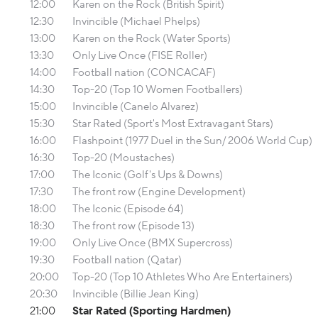
12:00
Karen on the Rock (British Spirit)
12:30
Invincible (Michael Phelps)
13:00
Karen on the Rock (Water Sports)
13:30
Only Live Once (FISE Roller)
14:00
Football nation (CONCACAF)
14:30
Top-20 (Top 10 Women Footballers)
15:00
Invincible (Canelo Alvarez)
15:30
Star Rated (Sport's Most Extravagant Stars)
16:00
Flashpoint (1977 Duel in the Sun/ 2006 World Cup)
16:30
Top-20 (Moustaches)
17:00
The Iconic (Golf's Ups & Downs)
17:30
The front row (Engine Development)
18:00
The Iconic (Episode 64)
18:30
The front row (Episode 13)
19:00
Only Live Once (BMX Supercross)
19:30
Football nation (Qatar)
20:00
Top-20 (Top 10 Athletes Who Are Entertainers)
20:30
Invincible (Billie Jean King)
21:00
Star Rated (Sporting Hardmen)