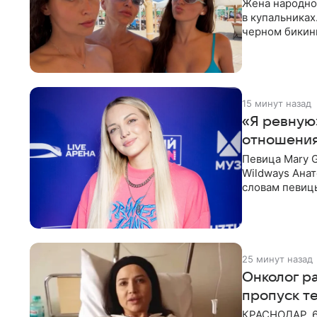
Жена народно
в купальниках
черном бикини
выбрала банд
15 минут назад
«Я ревную
отношения
Певица Mary 
Wildways Анат
словам певицы
человека. Та
25 минут назад
Онколог ра
пропуск т
КРАСНОДАР, 6