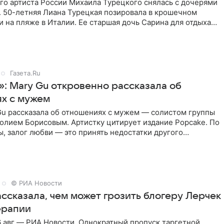
го артиста России Михаила Турецкого снялась с дочерями
. 50-летняя Лиана Турецкая позировала в крошечном
 на пляже в Италии. Ее старшая дочь Сарина для отдыха
о
Газета.Ru
»: Mary Gu откровенно рассказала об
х с мужем
Gu рассказала об отношениях с мужем — солистом группы
олием Борисовым. Артистку цитирует издание Popcake. По
, залог любви — это принять недостатки другого
кже
© РИА Новости
ссказала, чем может грозить блогеру Лерчек
ерапии
 авг — РИА Новости. Однократный пропуск таргетной