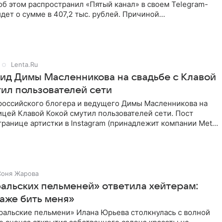
б этом распространил «Пятый канал» в своем Telegram-
идет о сумме в 407,2 тыс. рублей. Причиной
ва стал
Lenta.Ru
ид Димы Масленникова на свадьбе с Клавой
тил пользователей сети
российского блогера и ведущего Димы Масленникова на
ицей Клавой Кокой смутил пользователей сети. Пост
транице артистки в Instagram (принадлежит компании Meta,
Соня Жарова
ральских пельменей» ответила хейтерам:
аже бить меня»
ральские пельмени» Илана Юрьева столкнулась с волной