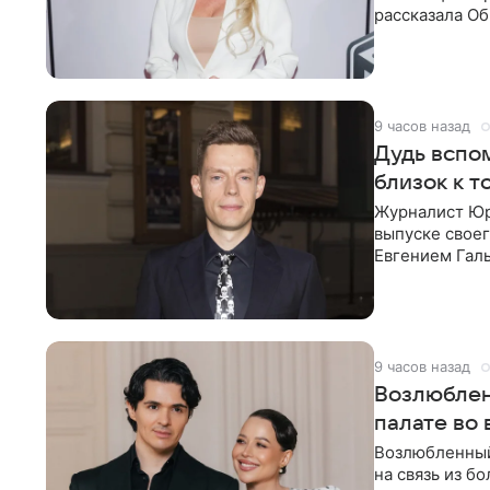
рассказала О
что на
9 часов назад
Дудь вспом
близок к т
Журналист Юр
выпуске своег
Евгением Гал
бронхиальной
9 часов назад
Возлюблен
палате во
Возлюбленный
на связь из б