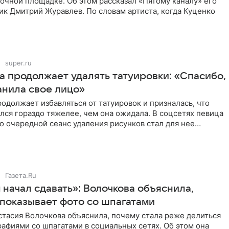
очной площадке. Об этом рассказал «Пятому каналу» его
ик Дмитрий Журавлев. По словам артиста, когда Куценко
super.ru
а продолжает удалять татуировки: «Спасибо,
анила свое лицо»
одолжает избавляться от татуировок и призналась, что
лся гораздо тяжелее, чем она ожидала. В соцсетях певица
то очередной сеанс удаления рисунков стал для нее
Газета.Ru
начал сдавать»: Волочкова объяснила,
 показывает фото со шпагатами
тасия Волочкова объяснила, почему стала реже делиться
афиями со шпагатами в социальных сетях. Об этом она