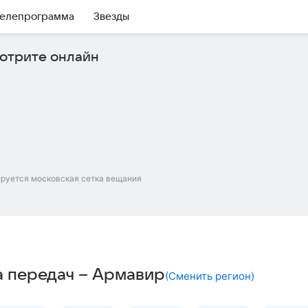
елепрограмма
Звезды
отрите онлайн
ируется московская сетка вещания
а передач – Армавир
(
Сменить регион
)