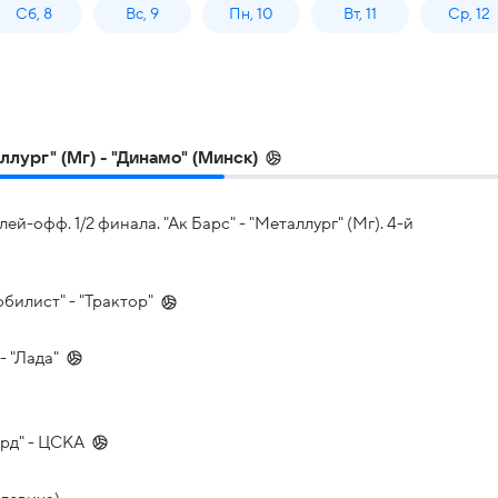
Сб, 8
Вс, 9
Пн, 10
Вт, 11
Ср, 12
лург" (Мг) - "Динамо" (Минск)
офф. 1/2 финала. "Ак Барс" - "Металлург" (Мг). 4-й
билист" - "Трактор"
- "Лада"
рд" - ЦСКА