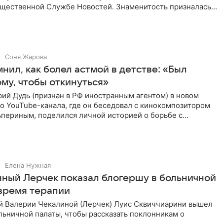
бщественной Службе Новостей. Знаменитость призналась,
Соня Жарова
нил, как болел астмой в детстве: «Был
ому, чтобы откинуться»
ий Дудь (признан в РФ иностранным агентом) в новом
о YouTube-канала, где он беседовал с кинокомпозитором
ьпериным, поделился личной историей о борьбе с
 астмой в
Елена Нужная
ный Лерчек показал блогершу в больничной
 время терапии
 Валерии Чекалиной (Лерчек) Луис Сквиччиарини вышел
ольничной палаты, чтобы рассказать поклонникам о