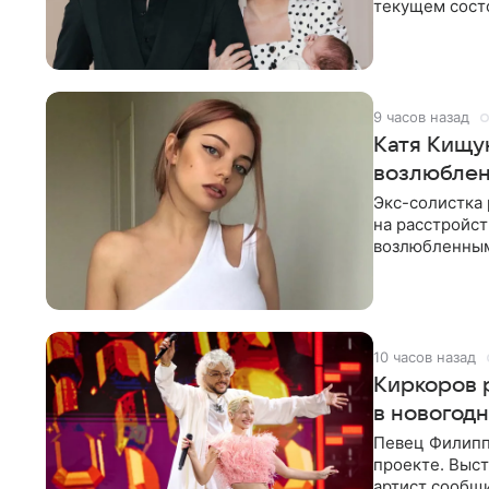
текущем состо
химиотерапии 
9 часов назад
Катя Кищу
возлюбле
Экс-солистка
на расстройст
возлюбленным
Дмитриев).
10 часов назад
Киркоров 
в новогод
Певец Филипп
проекте. Выст
артист сообщи