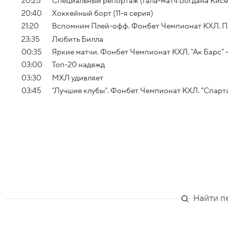
20:25
Специальный репортаж (Гала-матч Богдана Кисе
20:40
Хоккейный борт (11-я серия)
21:20
Вспомним Плей-офф. Фонбет Чемпионат КХЛ. Плей
23:35
Любить Билла
00:35
Яркие матчи. Фонбет Чемпионат КХЛ. "Ак Барс" 
03:00
Топ-20 надежд
03:30
МХЛ удивляет
03:45
"Лучшие клубы". Фонбет Чемпионат КХЛ. "Спарта