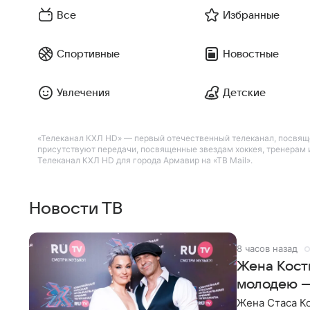
Все
Избранные
Спортивные
Новостные
Увлечения
Детские
«Телеканал КХЛ HD» — первый отечественный телеканал, посвяще
присутствуют передачи, посвященные звездам хоккея, тренерам
Телеканал КХЛ HD для города Армавир на «ТВ Mail».
Новости ТВ
8 часов назад
Жена Кост
молодею 
Жена Стаса К