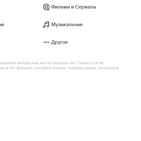
Фильмы и Сериалы
ые
Музыкальные
Другое
аиболее интересные матчи прошлых лет. Также в сетке
ание в HD-формате Смотрите полную телепрограмму телеканала