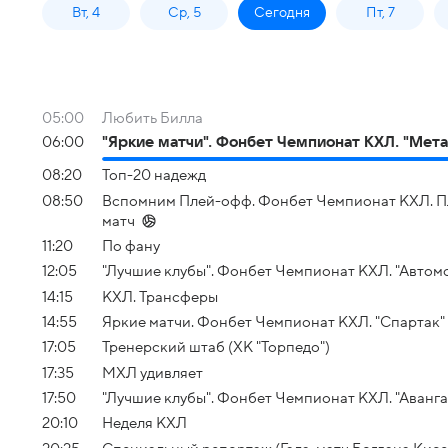
Вт, 4
Ср, 5
Сегодня
Пт, 7
05:00
Любить Билла
06:00
"Яркие матчи". Фонбет Чемпионат КХЛ. "Метал
08:20
Топ-20 надежд
08:50
Вспомним Плей-офф. Фонбет Чемпионат КХЛ. Плей-
матч
11:20
По фану
12:05
"Лучшие клубы". Фонбет Чемпионат КХЛ. "Автомо
14:15
КХЛ. Трансферы
14:55
Яркие матчи. Фонбет Чемпионат КХЛ. "Спартак" 
17:05
Тренерский штаб (ХК "Торпедо")
17:35
МХЛ удивляет
17:50
"Лучшие клубы". Фонбет Чемпионат КХЛ. "Аванга
20:10
Неделя КХЛ