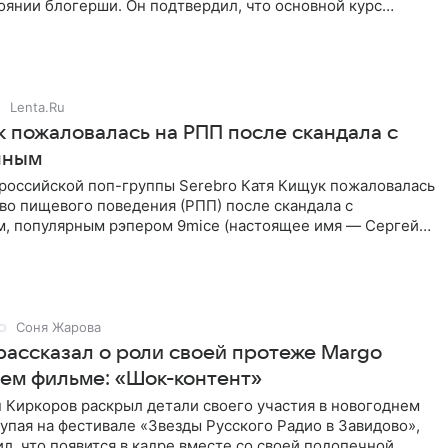
янии блогерши. Он подтвердил, что основной курс
позади, но
Lenta.Ru
к пожаловалась на РПП после скандала с
нным
 российской поп-группы Serebro Катя Кищук пожаловалась
во пищевого поведения (РПП) после скандала с
, популярным рэпером 9mice (настоящее имя — Сергей
Соня Жарова
рассказал о роли своей протеже Margo
нем фильме: «Шок-контент»
 Киркоров раскрыл детали своего участия в новогоднем
упая на фестивале «Звезды Русского Радио в Завидово»,
л, что появится в кадре вместе со своей подопечной