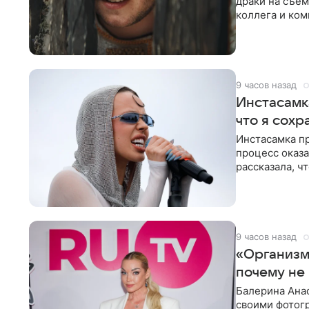
драки на съем
коллега и ком
9 часов назад
Инстасамк
что я сохр
Инстасамка пр
процесс оказа
рассказала, ч
«ужасно
9 часов назад
«Организм 
почему не
Балерина Анас
своими фотогр