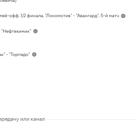
левича)
-офф. 1/2 финала. "Локомотив" - "Авангард". 5-й матч
- "Нефтехимик"
к" - "Торпедо"