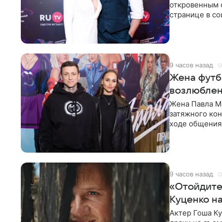
откровенным 
странице в со
время отпуска
9 часов назад
Жена футбо
возлюблен
Жена Павла Ма
затяжного ко
ходе общения 
раньше судил 
9 часов назад
«Отойдите,
Куценко н
Актер Гоша Ку