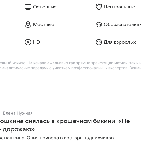
Основные
Центральные
Местные
Образовательн
HD
Для взрослых
нный хоккею. На канале ежедневно как прямые трансляции матчей, так и н
 и аналитические передачи с участием профессиональных экспертов. Вещ
Елена Нужная
юшкина снялась в крошечном бикини: «Не
— дорожаю»
остюшкина Юлия привела в восторг подписчиков