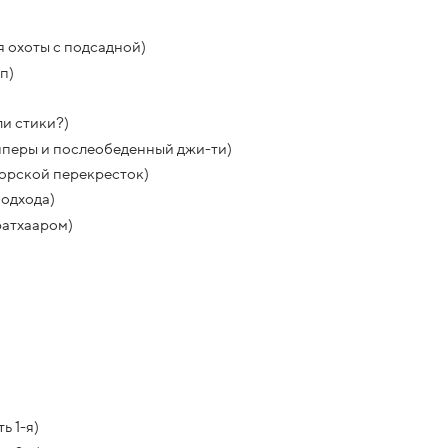
я охоты с подсадной)
п)
и стики?)
перы и послеобеденный джи-ти)
орской перекресток)
подхода)
ратхааром)
ь 1-я)