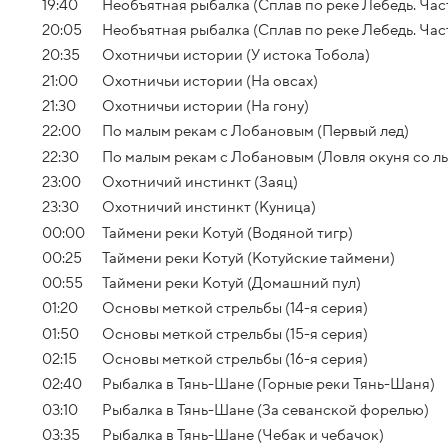
19:40
Необъятная рыбалка (Сплав по реке Лебедь. Част
20:05
Необъятная рыбалка (Сплав по реке Лебедь. Част
20:35
Охотничьи истории (У истока Тобола)
21:00
Охотничьи истории (На овсах)
21:30
Охотничьи истории (На гону)
22:00
По малым рекам с Лобановым (Первый лед)
22:30
По малым рекам с Лобановым (Ловля окуня со ль
23:00
Охотничий инстинкт (Заяц)
23:30
Охотничий инстинкт (Куница)
00:00
Таймени реки Котуй (Водяной тигр)
00:25
Таймени реки Котуй (Котуйские таймени)
00:55
Таймени реки Котуй (Домашний пул)
01:20
Основы меткой стрельбы (14-я серия)
01:50
Основы меткой стрельбы (15-я серия)
02:15
Основы меткой стрельбы (16-я серия)
02:40
Рыбалка в Тянь-Шане (Горные реки Тянь-Шаня)
03:10
Рыбалка в Тянь-Шане (За севанской форелью)
03:35
Рыбалка в Тянь-Шане (Чебак и чебачок)