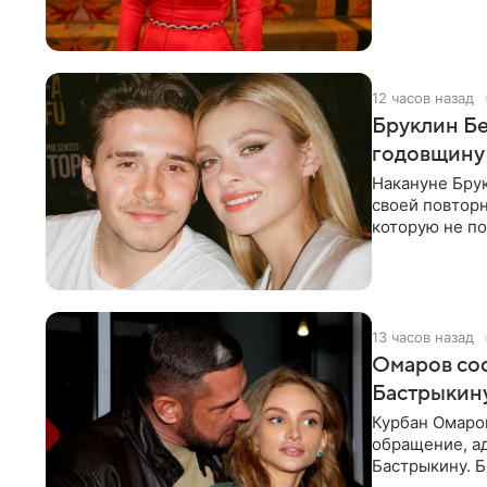
многого,
12 часов назад
Бруклин Бе
годовщину
Накануне Бру
своей повтор
которую не по
считает это
13 часов назад
Омаров соо
Бастрыкину
Курбан Омаро
обращение, а
Бастрыкину. 