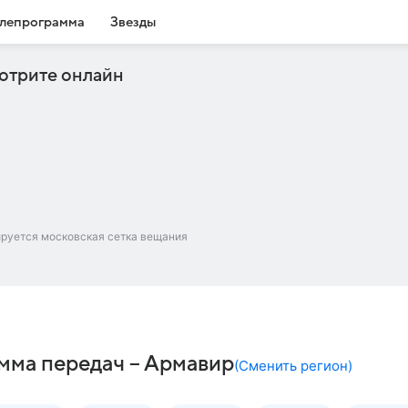
лепрограмма
Звезды
отрите онлайн
ируется московская сетка вещания
мма передач – Армавир
(
Сменить регион
)