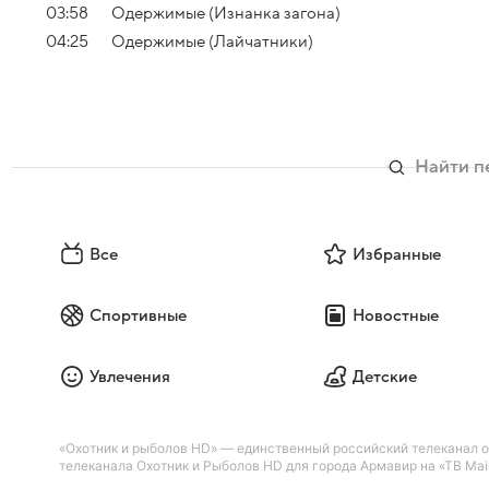
03:58
Одержимые (Изнанка загона)
04:25
Одержимые (Лайчатники)
Все
Избранные
Спортивные
Новостные
Увлечения
Детские
«Охотник и рыболов HD» — единственный российский телеканал 
телеканала Охотник и Рыболов HD для города Армавир на «ТВ Mail