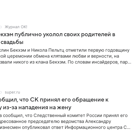
Журнал OK!
кхэм публично уколол своих родителей в
 свадьбы
клин Бекхэм и Никола Пельтц отметили первую годовщину
ной церемонии обмена клятвами любви и верности, на
звали никого из клана Бекхэм. По словам инсайдеров, пара
super.ru
бщил, что СК принял его обращение к
 из-за нападения на жену
в сообщил, что Следственный комитет России принял его
дресованное председателю ведомства Александру
Бизнесмен опубликовал ответ Информационного центра СК