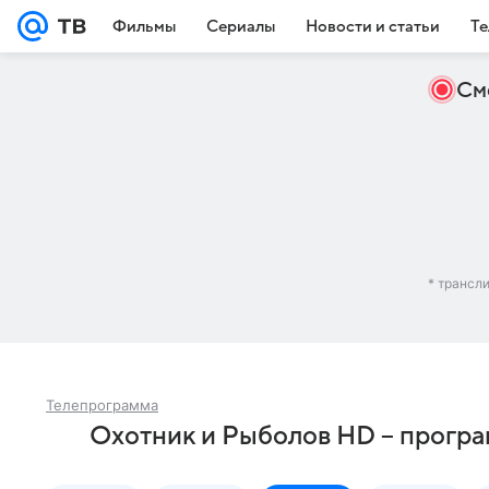
Фильмы
Сериалы
Новости и статьи
Те
См
* трансл
Телепрограмма
Охотник и Рыболов HD – програ