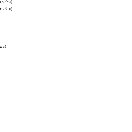
ь 2-я)
ь 3-я)
да)