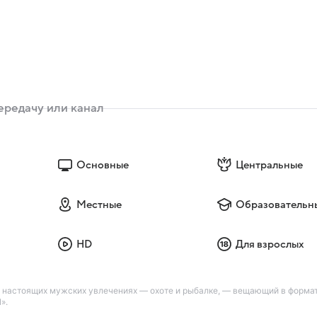
Основные
Центральные
Местные
Образовательн
HD
Для взрослых
о настоящих мужских увлечениях — охоте и рыбалке, — вещающий в форма
».