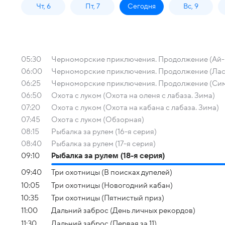
Чт, 6
Пт, 7
Сегодня
Вс, 9
05:30
Черноморские приключения. Продолжение (Ай-
06:00
Черноморские приключения. Продолжение (Лас
06:25
Черноморские приключения. Продолжение (Си
06:50
Охота с луком (Охота на оленя с лабаза. Зима)
07:20
Охота с луком (Охота на кабана с лабаза. Зима)
07:45
Охота с луком (Обзорная)
08:15
Рыбалка за рулем (16-я серия)
08:40
Рыбалка за рулем (17-я серия)
09:10
Рыбалка за рулем (18-я серия)
09:40
Три охотницы (В поисках дупелей)
10:05
Три охотницы (Новогодний кабан)
10:35
Три охотницы (Пятнистый приз)
11:00
Дальний заброс (День личных рекордов)
11:30
Дальний заброс (Первая за 11)