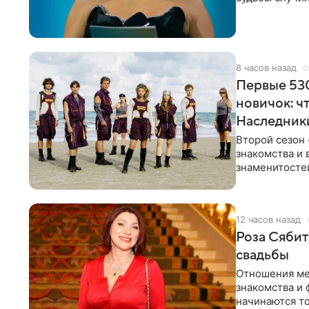
ребенком. Ар
8 часов назад
Первые 530
новичок: ч
Наследник
Второй сезон 
знакомства и 
знаменитостей
несколько дне
12 часов назад
Роза Сябит
свадьбы
Отношения ме
знакомства и 
начинаются то