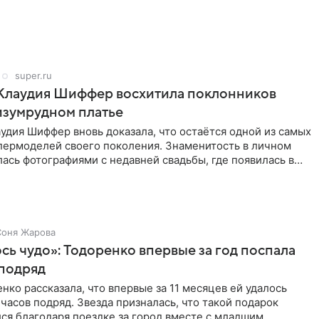
super.ru
 Клаудия Шиффер восхитила поклонников
изумрудном платье
удия Шиффер вновь доказала, что остаётся одной из самых
пермоделей своего поколения. Знаменитость в личном
ась фотографиями с недавней свадьбы, где появилась в
Соня Жарова
ь чудо»: Тодоренко впервые за год поспала
 подряд
нко рассказала, что впервые за 11 месяцев ей удалось
 часов подряд. Звезда призналась, что такой подарок
ся благодаря поездке за город вместе с младшим