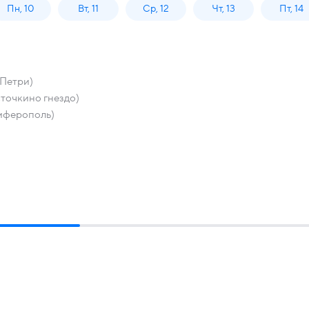
Пн, 10
Вт, 11
Ср, 12
Чт, 13
Пт, 14
Петри)
точкино гнездо)
мферополь)