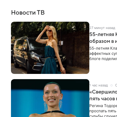
Новости ТВ
27 минут назад
55-летняя
образом в 
55-летняя Кла
эффектных су
блоге поделил
роли гостьи,
1 час назад
«Свершилос
пять часов
Регина Тодоре
проспать пять
судьбы случил