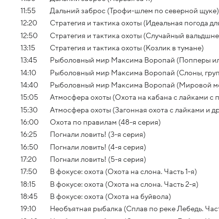
11:55
Дальний заброс (Трофи-шлем по северной щуке)
12:20
Стратегия и тактика охоты (Идеальная погода дл
12:50
Стратегия и тактика охоты (Случайный вальдшне
13:15
Стратегия и тактика охоты (Козлик в тумане)
13:45
Рыболовный мир Максима Воропай (Попперы ил
14:10
Рыболовный мир Максима Воропай (Слоны, груп
14:40
Рыболовный мир Максима Воропай (Мировой м
15:05
Атмосфера охоты (Охота на кабана с лайками с 
15:30
Атмосфера охоты (Загонная охота с лайками и д
16:00
Охота по правилам (48-я серия)
16:25
Погнали ловить! (3-я серия)
16:50
Погнали ловить! (4-я серия)
17:20
Погнали ловить! (5-я серия)
17:50
В фокусе: охота (Охота на слона. Часть 1-я)
18:15
В фокусе: охота (Охота на слона. Часть 2-я)
18:45
В фокусе: охота (Охота на буйвола)
19:10
Необъятная рыбалка (Сплав по реке Лебедь. Част