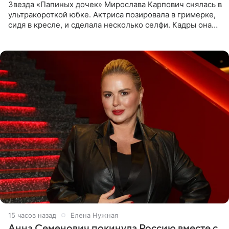
Звезда «Папиных дочек» Мирослава Карпович снялась в
ультракороткой юбке. Актриса позировала в гримерке,
сидя в кресле, и сделала несколько селфи. Кадры она
опубликовала на личной странице в социальной сети.
15 часов назад
Елена Нужная
Анна Семенович покинула Россию вместе с