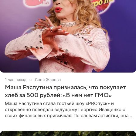
1 час назад
Соня Жарова
Маша Распутина призналась, что покупает
хлеб за 500 рублей: «В нем нет ГМО»
Маша Распутина стала гостьей шоу «PROпуск» и
откровенно поведала ведущему Георгию Иващенко о
своих финансовых привычках. По словам артистки, она
давно перестала следить за тратами и может позволить
себе жить,