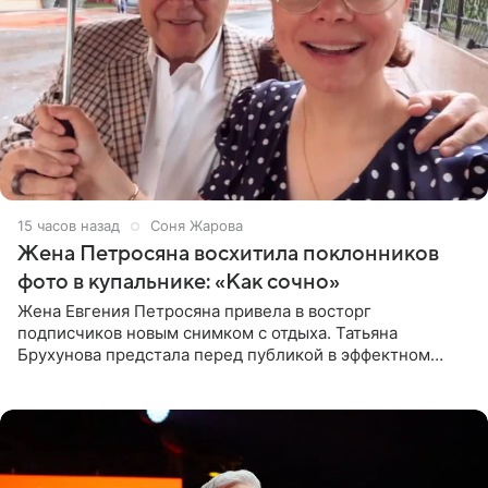
15 часов назад
Соня Жарова
Жена Петросяна восхитила поклонников
фото в купальнике: «Как сочно»
Жена Евгения Петросяна привела в восторг
подписчиков новым снимком с отдыха. Татьяна
Брухунова предстала перед публикой в эффектном
черно-сиреневом монокини, позируя прямо в бассейне.
«Ох, как сочно», «Татьяна,