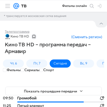
Фильмы онлайн
* транслируется московская сетка вещания
Телепрограмма
Кино ТВ HD
(
Сменить регион
)
Кино ТВ HD – программа передач –
Армавир
Чт, 6
Пт, 7
Сегодня
Вс, 9
Пн,
Фильмы
Сериалы
Спорт
Показать прошедшие передачи
09:50
Громобой
11:25
Пятый элемент