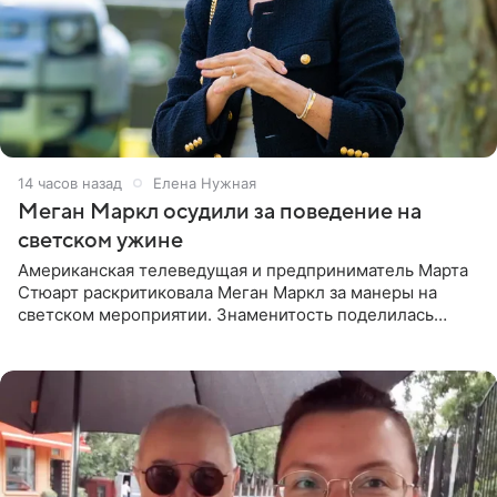
14 часов назад
Елена Нужная
Меган Маркл осудили за поведение на
светском ужине
Американская телеведущая и предприниматель Марта
Стюарт раскритиковала Меган Маркл за манеры на
светском мероприятии. Знаменитость поделилась
деталями личной встречи с герцогиней Сассекской,
пишет PageSix. По