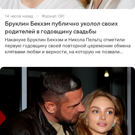
14 часов назад
Журнал OK!
Бруклин Бекхэм публично уколол своих
родителей в годовщину свадьбы
Накануне Бруклин Бекхэм и Никола Пельтц отметили
первую годовщину своей повторной церемонии обмена
клятвами любви и верности, на которую не позвали
никого из клана Бекхэм. По словам инсайдеров, пара
считает это