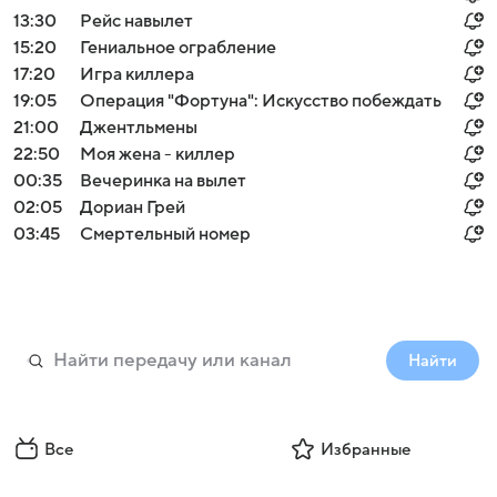
13:30
Рейс навылет
15:20
Гениальное ограбление
17:20
Игра киллера
19:05
Операция "Фортуна": Искусство побеждать
21:00
Джентльмены
22:50
Моя жена - киллер
00:35
Вечеринка на вылет
02:05
Дориан Грей
03:45
Смертельный номер
Найти
Все
Избранные