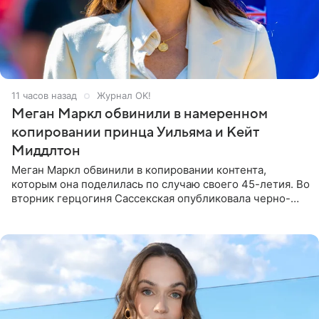
11 часов назад
Журнал OK!
Меган Маркл обвинили в намеренном
копировании принца Уильяма и Кейт
Миддлтон
Меган Маркл обвинили в копировании контента,
которым она поделилась по случаю своего 45-летия. Во
вторник герцогиня Сассекская опубликовала черно-
белую фотографию, на которой она прыгает в бассейн с
воздушными