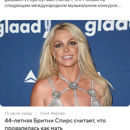
следующем международном музыкальном конкурсе
«Интервидение» могла бы представить молодая певица
Варвара Убель, так
13 часов назад
Соня Жарова
44-летняя Бритни Спирс считает, что
провалилась как мать