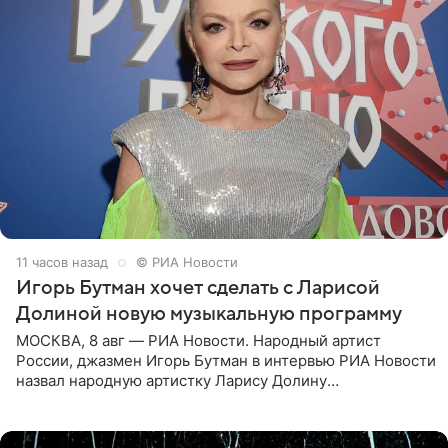
11 часов назад
© РИА Новости
Игорь Бутман хочет сделать с Ларисой
Долиной новую музыкальную программу
МОСКВА, 8 авг — РИА Новости. Народный артист
России, джазмен Игорь Бутман в интервью РИА Новости
назвал народную артистку Ларису Долину
великолепной певицей и рассказал о желании сделать с
ней новую совместную