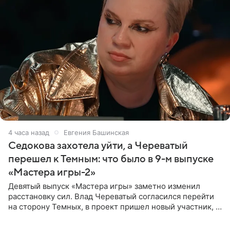
4 часа назад
Евгения Башинская
Седокова захотела уйти, а Череватый
перешел к Темным: что было в 9-м выпуске
«Мастера игры-2»
Девятый выпуск «Мастера игры» заметно изменил
расстановку сил. Влад Череватый согласился перейти
на сторону Темных, в проект пришел новый участник, а
Курбан Омаров и Анна Седокова оказались под таким
давлением.