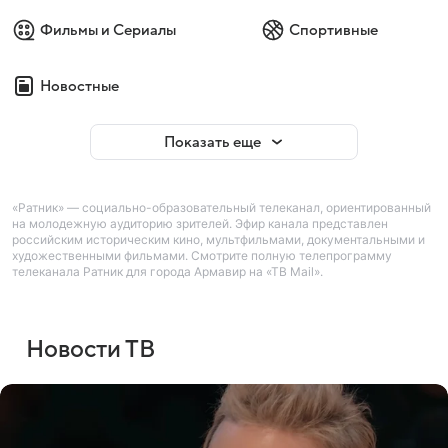
Фильмы и Сериалы
Спортивные
Новостные
Показать еще
«Ратник» — социально-образовательный телеканал, ориентированный
на молодежную аудиторию зрителей. Эфир канала представлен
российским историческим кино, мультфильмами, документальными и
художественными фильмами. Смотрите полную телепрограмму
телеканала Ратник для города Армавир на «ТВ Mail».
Новости ТВ