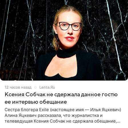
12 часов назад
Lenta.Ru
Ксения Собчак не сдержала данное гостю
ее интервью обещание
Сестра блогера Exile (настоящее имя — Илья Яцкевич)
Алина Яцкевич рассказала, что журналистка и
телеведущая Ксения Собчак не сдержала обещание,
которое дала ему во время интервью с ним. Об этом она