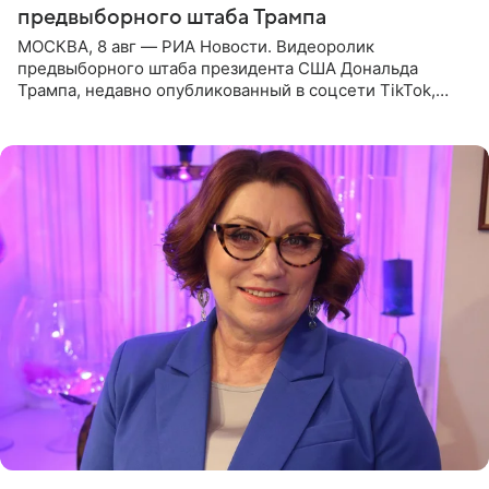
предвыборного штаба Трампа
МОСКВА, 8 авг — РИА Новости. Видеоролик
предвыборного штаба президента США Дональда
Трампа, недавно опубликованный в соцсети TikTok,
остался без звуковой дорожки в виде песни August
(«Август») американской