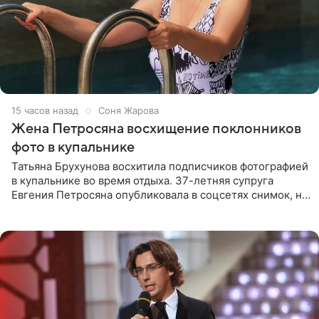
15 часов назад
Соня Жарова
Жена Петросяна восхищение поклонников
фото в купальнике
Татьяна Брухунова восхитила подписчиков фотографией
в купальнике во время отдыха. 37-летняя супруга
Евгения Петросяна опубликовала в соцсетях снимок, на
котором позирует у бассейна в белоснежном монокини
с