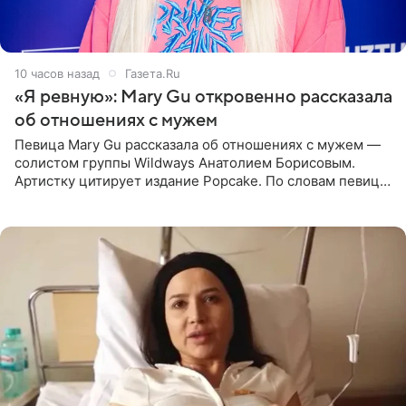
10 часов назад
Газета.Ru
«Я ревную»: Mary Gu откровенно рассказала
об отношениях с мужем
Певица Mary Gu рассказала об отношениях с мужем —
солистом группы Wildways Анатолием Борисовым.
Артистку цитирует издание Popcake. По словам певицы,
залог любви — это принять недостатки другого
человека. Также