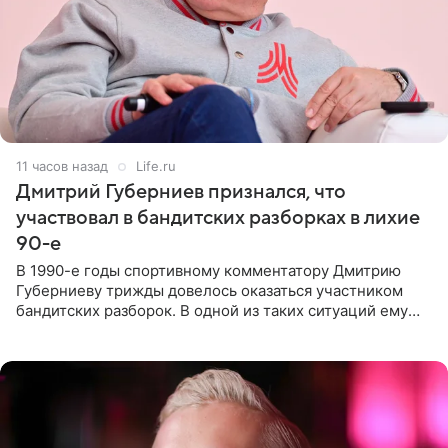
11 часов назад
Life.ru
Дмитрий Губерниев признался, что
участвовал в бандитских разборках в лихие
90-е
В 1990-е годы спортивному комментатору Дмитрию
Губерниеву трижды довелось оказаться участником
бандитских разборок. В одной из таких ситуаций ему
выдали тяжелый предмет и приказали вступить в драку,
однако он