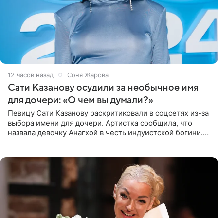
12 часов назад
Соня Жарова
Сати Казанову осудили за необычное имя
для дочери: «О чем вы думали?»
Певицу Сати Казанову раскритиковали в соцсетях из-за
выбора имени для дочери. Артистка сообщила, что
назвала девочку Анагхой в честь индуистской богини.
При этом исполнительница скрывала это имя от
поклонников