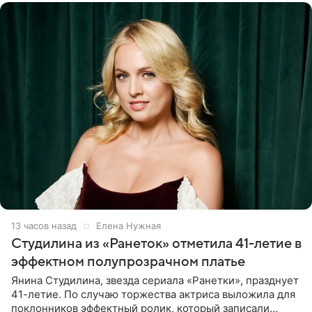
13 часов назад
Елена Нужная
Студилина из «Ранеток» отметила 41-летие в
эффектном полупрозрачном платье
Янина Студилина, звезда сериала «Ранетки», празднует
41-летие. По случаю торжества актриса выложила для
поклонников эффектный ролик, который записали