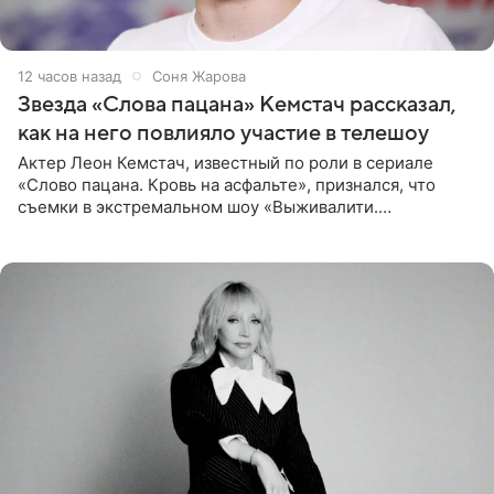
12 часов назад
Соня Жарова
Звезда «Слова пацана» Кемстач рассказал,
как на него повлияло участие в телешоу
Актер Леон Кемстач, известный по роли в сериале
«Слово пацана. Кровь на асфальте», признался, что
съемки в экстремальном шоу «Выживалити.
Наследники» кардинально повлияли на его образ жизни.
Подробностями он