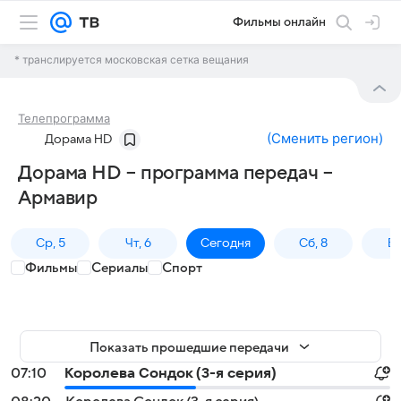
Фильмы онлайн
* транслируется московская сетка вещания
Телепрограмма
(
Сменить регион
)
Дорама HD
Дорама HD – программа передач –
Армавир
Ср, 5
Чт, 6
Сегодня
Сб, 8
Вс
Фильмы
Сериалы
Спорт
Показать прошедшие передачи
07:10
Королева Сондок (3-я серия)