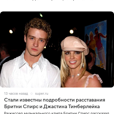
прошлой ночью. В кадре артистка предстала в
вечернем
13 часов назад
super.ru
Стали известны подробности расставания
Бритни Спирс и Джастина Тимберлейка
Режиссер музыкального клипа Бритни Спирс рассказал