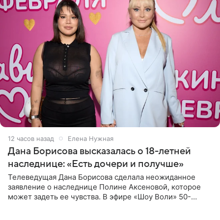
12 часов назад
Елена Нужная
Дана Борисова высказалась о 18-летней
наследнице: «Есть дочери и получше»
Телеведущая Дана Борисова сделала неожиданное
заявление о наследнице Полине Аксеновой, которое
может задеть ее чувства. В эфире «Шоу Воли» 50-
летняя знаменитость откровенно призналась, что не
считает свою дочь