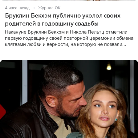
4 часа назад
Журнал OK!
Бруклин Бекхэм публично уколол своих
родителей в годовщину свадьбы
Накануне Бруклин Бекхэм и Никола Пельтц отметили
первую годовщину своей повторной церемонии обмена
клятвами любви и верности, на которую не позвали
никого из клана Бекхэм. По словам инсайдеров, пара
считает это