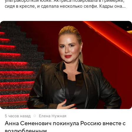
ультракороткой юбке. Актриса позировала в гримерке,
сидя в кресле, и сделала несколько селфи. Кадры она
опубликовала на личной странице в социальной сети.
5 часов назад
Елена Нужная
Анна Семенович покинула Россию вместе с
возлюбленным