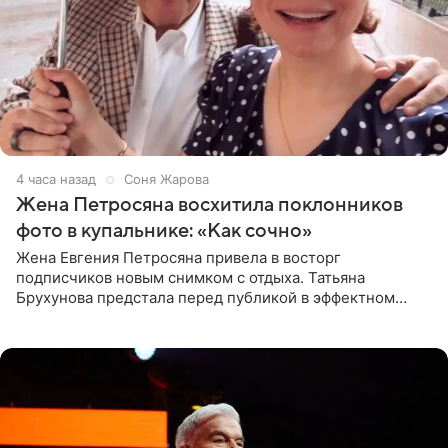
4 часа назад
Соня Жарова
Жена Петросяна восхитила поклонников
фото в купальнике: «Как сочно»
Жена Евгения Петросяна привела в восторг
подписчиков новым снимком с отдыха. Татьяна
Брухунова предстала перед публикой в эффектном
черно-сиреневом монокини, позируя прямо в бассейне.
«Ох, как сочно», «Татьяна,