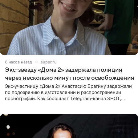
6 часов назад
super.ru
Экс‑звезду «Дома 2» задержала полиция
через несколько минут после освобождения
Экс‑участницу «Дома 2» Анастасию Брагину задержали
по подозрению в изготовлении и распространении
порнографии. Как сообщает Telegram-канал SHOT,
девушка может оказаться в СИЗО. Следствие
ходатайствует об