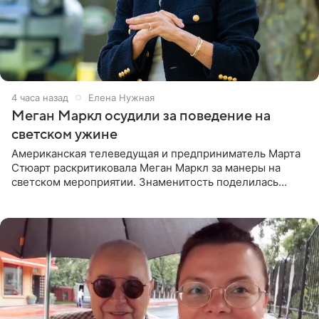
4 часа назад
Елена Нужная
Меган Маркл осудили за поведение на
светском ужине
Американская телеведущая и предприниматель Марта
Стюарт раскритиковала Меган Маркл за манеры на
светском мероприятии. Знаменитость поделилась
деталями личной встречи с герцогиней Сассекской,
пишет PageSix. По