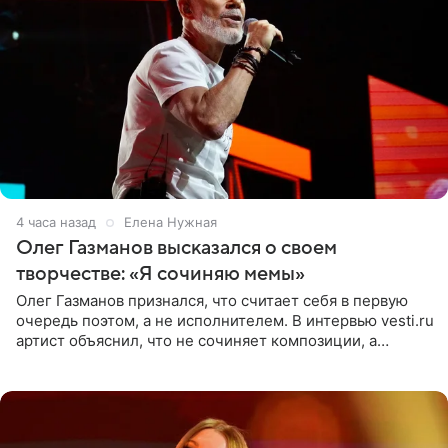
4 часа назад
Елена Нужная
Олег Газманов высказался о своем
творчестве: «Я сочиняю мемы»
Олег Газманов признался, что считает себя в первую
очередь поэтом, а не исполнителем. В интервью vesti.ru
артист объяснил, что не сочиняет композиции, а
позволяет им появляться через себя. По словам
музыканта,