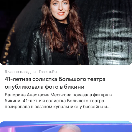
6 часов назад
Газета.Ru
41-летняя солистка Большого театра
опубликовала фото в бикини
Балерина Анастасия Меськова показала фигуру в
бикини. 41-летняя солистка Большого театра
позировала в вязаном купальнике у бассейна и
опубликовала фото в личном блоге. Артистка
поделилась кадрами с отдыха за