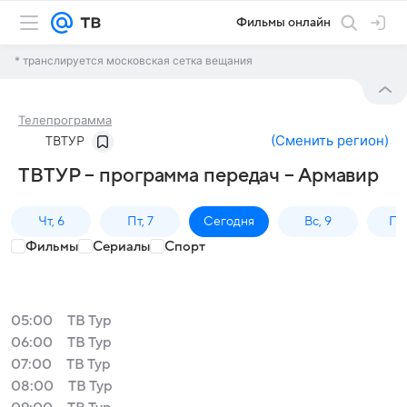
Фильмы онлайн
* транслируется московская сетка вещания
Телепрограмма
(
Сменить регион
)
ТВТУР
ТВТУР – программа передач – Армавир
Чт, 6
Пт, 7
Сегодня
Вс, 9
Пн,
Фильмы
Сериалы
Спорт
05:00
ТВ Тур
06:00
ТВ Тур
07:00
ТВ Тур
08:00
ТВ Тур