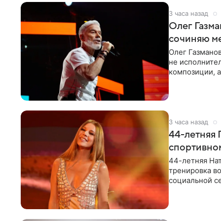
3 часа назад
Олег Газма
сочиняю м
Олег Газманов
не исполнител
композиции, а
музыканта,
3 часа назад
44-летняя 
спортивно
44-летняя Нат
тренировка во
социальной се
красном