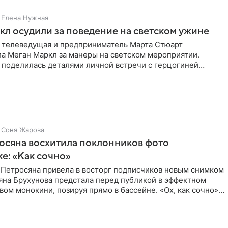
Елена Нужная
л осудили за поведение на светском ужине
 телеведущая и предприниматель Марта Стюарт
ла Меган Маркл за манеры на светском мероприятии.
 поделилась деталями личной встречи с герцогиней
ишет PageSix. По
Соня Жарова
осяна восхитила поклонников фото
ке: «Как сочно»
 Петросяна привела в восторг подписчиков новым снимком
ьяна Брухунова предстала перед публикой в эффектном
ом монокини, позируя прямо в бассейне. «Ох, как сочно»,