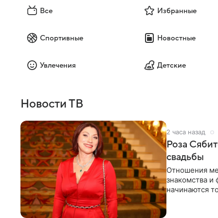
Все
Избранные
Спортивные
Новостные
Увлечения
Детские
Новости ТВ
2 часа назад
Роза Сябит
свадьбы
Отношения ме
знакомства и 
начинаются то
многого,