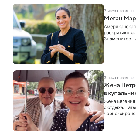
3 часа назад
Меган Марк
Американская
раскритикова
Знаменитость
Сассекской, п
3 часа назад
Жена Петр
в купальни
Жена Евгения
с отдыха. Тат
черно-сиренев
«Татьяна,