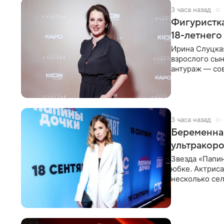
3 часа назад
Фигуристка
18-летнего
Ирина Слуцкая
взрослого сын
антураж — со
фигуристка
3 часа назад
Беременная
ультракор
Звезда «Папин
юбке. Актриса
несколько сел
социальной се