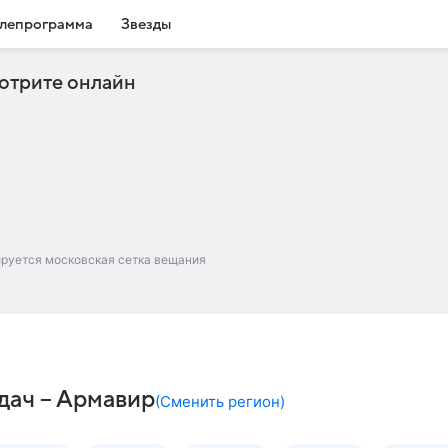
лепрограмма
Звезды
отрите онлайн
ируется московская сетка вещания
едач – Армавир
(
Сменить регион
)