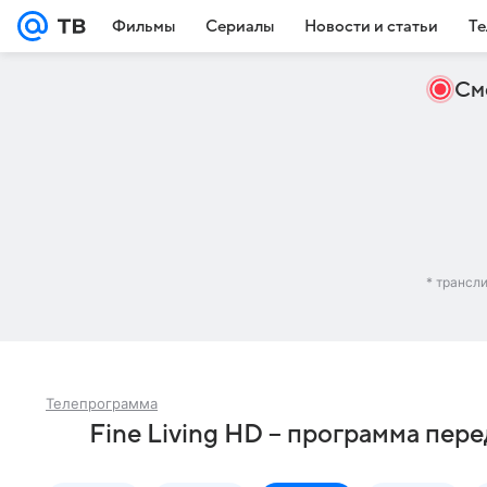
Фильмы
Сериалы
Новости и статьи
Те
См
* трансл
Телепрограмма
Fine Living HD – программа пер