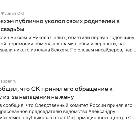
Журнал OK!
кхэм публично уколол своих родителей в
 свадьбы
клин Бекхэм и Никола Пельтц отметили первую годовщину
ной церемонии обмена клятвами любви и верности, на
звали никого из клана Бекхэм. По словам инсайдеров, пара
super.ru
бщил, что СК принял его обращение к
 из-за нападения на жену
в сообщил, что Следственный комитет России принял его
дресованное председателю ведомства Александру
Бизнесмен опубликовал ответ Информационного центра СК
е. В