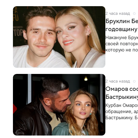
2 часа назад
Бруклин Бе
годовщину
Накануне Бру
своей повтор
которую не по
считает это
2 часа назад
Омаров соо
Бастрыкину
Курбан Омаро
обращение, а
Бастрыкину. 
в личном блог