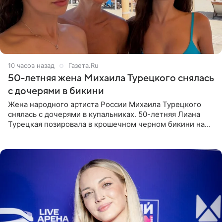
10 часов назад
Газета.Ru
50-летняя жена Михаила Турецкого снялась
с дочерями в бикини
Жена народного артиста России Михаила Турецкого
снялась с дочерями в купальниках. 50-летняя Лиана
Турецкая позировала в крошечном черном бикини на
пляже в Италии. Ее старшая дочь Сарина для отдыха
выбрала бандо