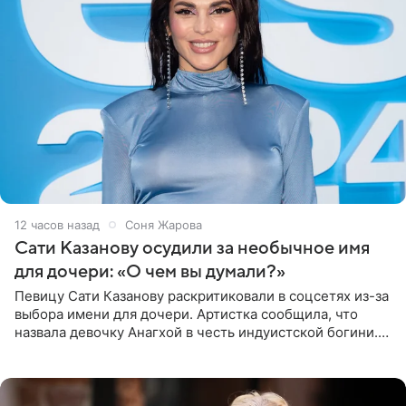
12 часов назад
Соня Жарова
Сати Казанову осудили за необычное имя
для дочери: «О чем вы думали?»
Певицу Сати Казанову раскритиковали в соцсетях из-за
выбора имени для дочери. Артистка сообщила, что
назвала девочку Анагхой в честь индуистской богини.
При этом исполнительница скрывала это имя от
поклонников