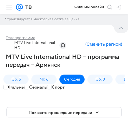
Фильмы онлайн
* транслируется московская сетка вещания
Телепрограмма
MTV Live International
(
Сменить регион
)
HD
MTV Live International HD – программа
передач – Армянск
Ср, 5
Чт, 6
Сегодня
Сб, 8
Вс
Фильмы
Сериалы
Спорт
Показать прошедшие передачи