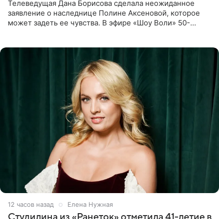
Телеведущая Дана Борисова сделала неожиданное
заявление о наследнице Полине Аксеновой, которое
может задеть ее чувства. В эфире «Шоу Воли» 50-
летняя знаменитость откровенно призналась, что не
считает свою дочь
12 часов назад
Елена Нужная
Студилина из «Ранеток» отметила 41-летие в