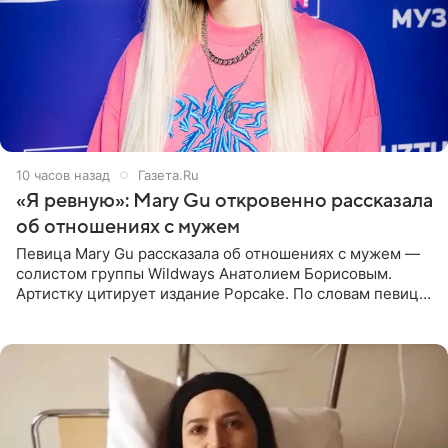
10 часов назад
Газета.Ru
«Я ревную»: Mary Gu откровенно рассказала
об отношениях с мужем
Певица Mary Gu рассказала об отношениях с мужем —
солистом группы Wildways Анатолием Борисовым.
Артистку цитирует издание Popcake. По словам певицы,
залог любви — это принять недостатки другого
человека. Также