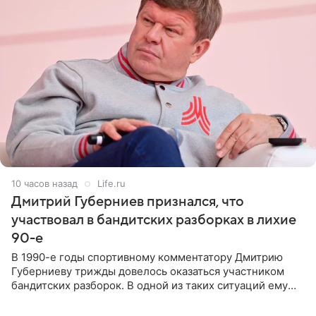
10 часов назад
Life.ru
Дмитрий Губерниев признался, что
участвовал в бандитских разборках в лихие
90-е
В 1990-е годы спортивному комментатору Дмитрию
Губерниеву трижды довелось оказаться участником
бандитских разборок. В одной из таких ситуаций ему
выдали тяжелый предмет и приказали вступить в драку,
однако он