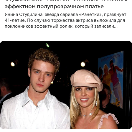
эффектном полупрозрачном платье
Янина Студилина, звезда сериала «Ранетки», празднует
41-летие. По случаю торжества актриса выложила для
поклонников эффектный ролик, который записали
прошлой ночью. В кадре артистка предстала в
вечернем