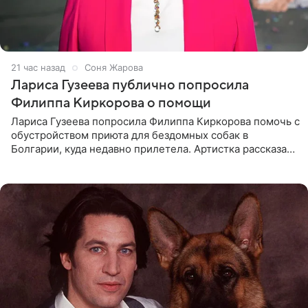
21 час назад
Соня Жарова
Лариса Гузеева публично попросила
Филиппа Киркорова о помощи
Лариса Гузеева попросила Филиппа Киркорова помочь с
обустройством приюта для бездомных собак в
Болгарии, куда недавно прилетела. Артистка рассказала
о местных волонтерах, которые временно забирают
животных к