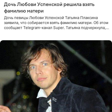
Дочь Любови Успенской решила взять
фамилию матери
Дочь певицы Любови Успенской Татьяна Плаксина
заявила, что собирается взять фамилию матери. Об этом
сообщает Telegram-канал Super. Татьяна подчеркнула,
что приняла решение о смене фамилии, поскольку
именно от