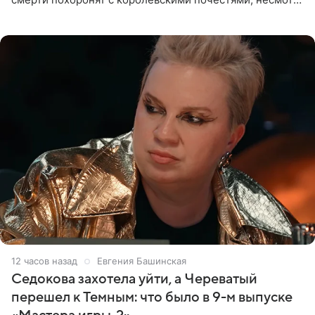
на лишение всех титулов, сообщает Daily Mail со
ссылкой на
12 часов назад
Евгения Башинская
Седокова захотела уйти, а Череватый
перешел к Темным: что было в 9-м выпуске