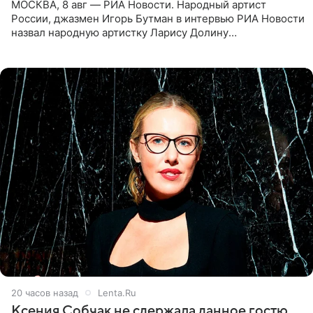
МОСКВА, 8 авг — РИА Новости. Народный артист
России, джазмен Игорь Бутман в интервью РИА Новости
назвал народную артистку Ларису Долину
великолепной певицей и рассказал о желании сделать с
ней новую совместную
20 часов назад
Lenta.Ru
Ксения Собчак не сдержала данное гостю