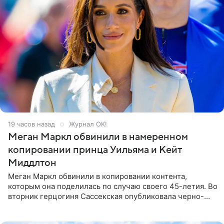
19 часов назад
Журнал OK!
Меган Маркл обвинили в намеренном
копировании принца Уильяма и Кейт
Миддлтон
Меган Маркл обвинили в копировании контента,
которым она поделилась по случаю своего 45-летия. Во
вторник герцогиня Сассекская опубликовала черно-
белую фотографию, на которой она прыгает в бассейн с
воздушными