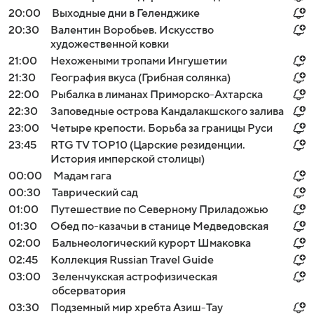
20:00
Выходные дни в Геленджике
20:30
Валентин Воробьев. Искусство
художественной ковки
21:00
Нехожеными тропами Ингушетии
21:30
География вкуса (Грибная солянка)
22:00
Рыбалка в лиманах Приморско-Ахтарска
22:30
Заповедные острова Кандалакшского залива
23:00
Четыре крепости. Борьба за границы Руси
23:45
RTG TV TOP10 (Царские резиденции.
История имперской столицы)
00:00
Мадам гага
00:30
Таврический сад
01:00
Путешествие по Северному Приладожью
01:30
Обед по-казачьи в станице Медведовская
02:00
Бальнеологический курорт Шмаковка
02:45
Коллекция Russian Travel Guide
03:00
Зеленчукская астрофизическая
обсерватория
03:30
Подземный мир хребта Азиш-Тау