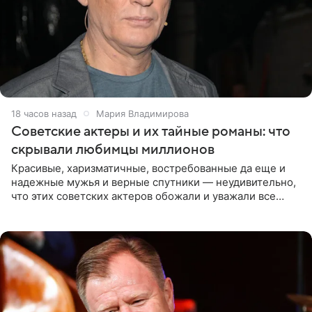
18 часов назад
Мария Владимирова
Советские актеры и их тайные романы: что
скрывали любимцы миллионов
Красивые, харизматичные, востребованные да еще и
надежные мужья и верные спутники — неудивительно,
что этих советских актеров обожали и уважали все
женщины большой страны, и наверняка не раз ставили
их в