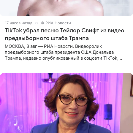
17 часов назад
© РИА Новости
TikTok убрал песню Тейлор Свифт из видео
предвыборного штаба Трампа
МОСКВА, 8 авг — РИА Новости. Видеоролик
предвыборного штаба президента США Дональда
Трампа, недавно опубликованный в соцсети TikTok,
остался без звуковой дорожки в виде песни August
(«Август») американской