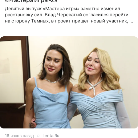
«Мастера игры-2»
Девятый выпуск «Мастера игры» заметно изменил
расстановку сил. Влад Череватый согласился перейти
на сторону Темных, в проект пришел новый участник, а
Курбан Омаров и Анна Седокова оказались под таким
давлением.
16 часов назад
Lenta.Ru