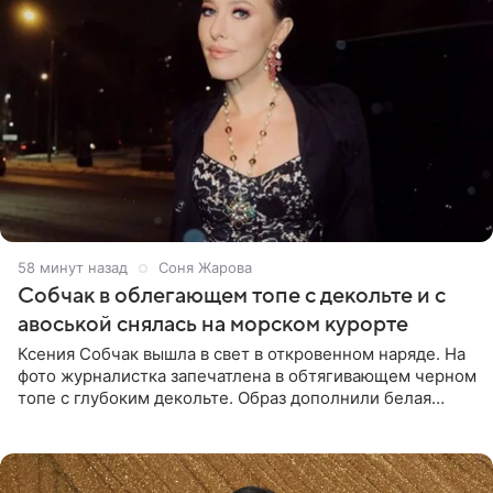
58 минут назад
Соня Жарова
Собчак в облегающем топе с декольте и с
авоськой снялась на морском курорте
Ксения Собчак вышла в свет в откровенном наряде. На
фото журналистка запечатлена в обтягивающем черном
топе с глубоким декольте. Образ дополнили белая
юбка-миди, вьетнамки на платформе и соломенная
шляпа.