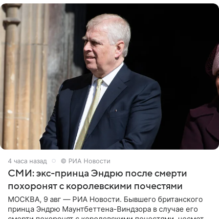
4 часа назад
© РИА Новости
СМИ: экс-принца Эндрю после смерти
похоронят с королевскими почестями
МОСКВА, 9 авг — РИА Новости. Бывшего британского
принца Эндрю Маунтбеттена-Виндзора в случае его
смерти похоронят с королевскими почестями, несмотря