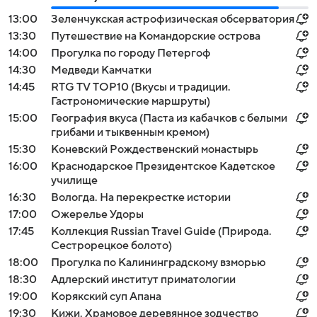
13:00
Зеленчукская астрофизическая обсерватория
13:30
Путешествие на Командорские острова
14:00
Прогулка по городу Петергоф
14:30
Медведи Камчатки
14:45
RTG TV TOP10 (Вкусы и традиции.
Гастрономические маршруты)
15:00
География вкуса (Паста из кабачков с белыми
грибами и тыквенным кремом)
15:30
Коневский Рождественский монастырь
16:00
Краснодарское Президентское Кадетское
училище
16:30
Вологда. На перекрестке истории
17:00
Ожерелье Удоры
17:45
Коллекция Russian Travel Guide (Природа.
Сестрорецкое болото)
18:00
Прогулка по Калининградскому взморью
18:30
Адлерский институт приматологии
19:00
Корякский суп Апана
19:30
Кижи. Храмовое деревянное зодчество