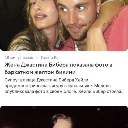
28 минут назад
Газета.Ru
Жена Джастина Бибера показала фото в
бархатном желтом бикини
Супруга певца Джастина Бибера Хейли
продемонстрирвала фигуру в купальнике. Модель
опубликовала фото в своем блоге. Хейли Бибер стояла
перед зеркалом в желтом крошечном бархатном
бикини, которое дополнила