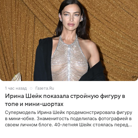
1 час назад
Газета.Ru
Ирина Шейк показала стройную фигуру в
топе и мини-шортах
Супермодель Ирина Шейк продемонстрировала фигуру
в мини-юбке. Знаменитость поделилась фотографией в
своем личном блоге. 40-летняя Шейк стоялась перед
зеркалом в черном топе с кружевом, который
дополнила