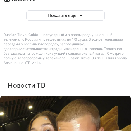
Показать еще
Russian Travel Guide — популярный и в своем роде уникальный
телеканал о России и путешествиях по 1/6 суши. В эфире телеканала
передачи о российских городах, заповедниках,
достопримечательностях и традициях коренных народов. Телеканал
был дважды награжден как лучший познавательный канал. Смотрите
полную телепрограмму телеканала Russian Travel Guide HD для города
Армянск на «ТВ Mail».
Новости ТВ