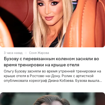
3 часа назад
Соня Жарова
Бузову с перевязанным коленом засняли во
время тренировки на крыше отеля
Ольгу Бузову засняли во время утренней тренировки на
крыше отеля в Ростове-на-Дону. Ролик с артисткой
опубликовала хореограф Диана Кобзева. Бузова вышла
на занятие спортом в 32-градусную жару ранним утром,