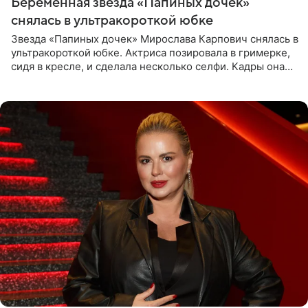
Беременная звезда «Папиных дочек»
снялась в ультракороткой юбке
Звезда «Папиных дочек» Мирослава Карпович снялась в
ультракороткой юбке. Актриса позировала в гримерке,
сидя в кресле, и сделала несколько селфи. Кадры она
опубликовала на личной странице в социальной сети.