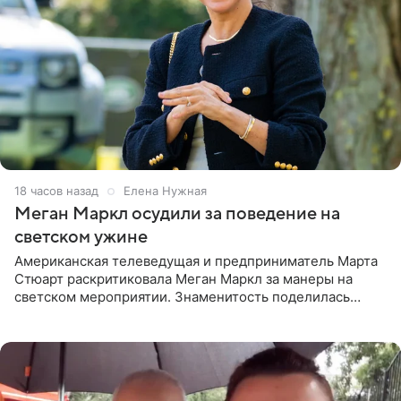
18 часов назад
Елена Нужная
Меган Маркл осудили за поведение на
светском ужине
Американская телеведущая и предприниматель Марта
Стюарт раскритиковала Меган Маркл за манеры на
светском мероприятии. Знаменитость поделилась
деталями личной встречи с герцогиней Сассекской,
пишет PageSix. По