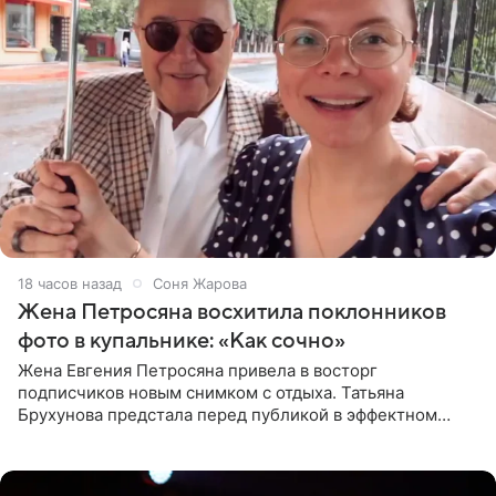
18 часов назад
Соня Жарова
Жена Петросяна восхитила поклонников
фото в купальнике: «Как сочно»
Жена Евгения Петросяна привела в восторг
подписчиков новым снимком с отдыха. Татьяна
Брухунова предстала перед публикой в эффектном
черно-сиреневом монокини, позируя прямо в бассейне.
«Ох, как сочно», «Татьяна,