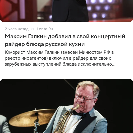
2 часа назад
Lenta.Ru
Максим Галкин добавил в свой концертный
райдер блюда русской кухни
Юморист Максим Галкин (внесен Минюстом РФ в
реестр иноагентов) включил в райдер для своих
зарубежных выступлений блюда исключительно
русской кухни. Об этом сообщает РИА Новости.
Согласно документу, в гримерную