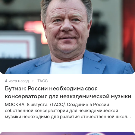
4 часа назад
ТАСС
Бутман: России необходима своя
консерватория для неакадемической музыки
МОСКВА, 8 августа. /ТАСС/. Создание в России
собственной консерватории для неакадемической
музыки необходимо для развития отечественной школы
джаза, рока и поп-музыки, а также подготовки
исполнителей мирового