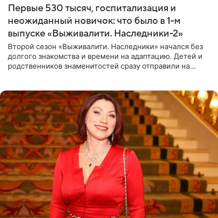
Первые 530 тысяч, госпитализация и
неожиданный новичок: что было в 1-м
выпуске «Выживалити. Наследники-2»
Второй сезон «Выживалити. Наследники» начался без
долгого знакомства и времени на адаптацию. Детей и
родственников знаменитостей сразу отправили на
тяжелое испытание, а уже через несколько дней в
лагере