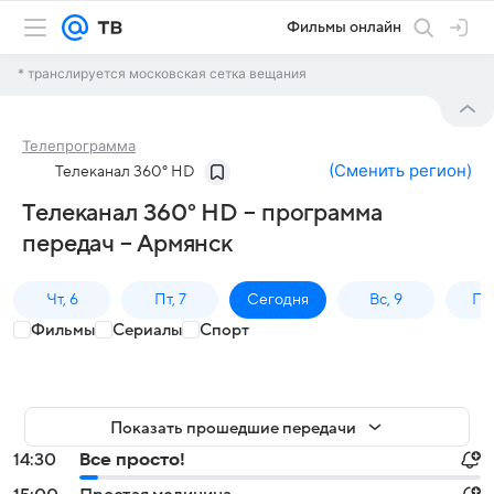
Фильмы онлайн
* транслируется московская сетка вещания
Телепрограмма
(
Сменить регион
)
Телеканал 360° HD
Телеканал 360° HD – программа
передач – Армянск
Чт, 6
Пт, 7
Сегодня
Вс, 9
Пн,
Фильмы
Сериалы
Спорт
Показать прошедшие передачи
14:30
Все просто!