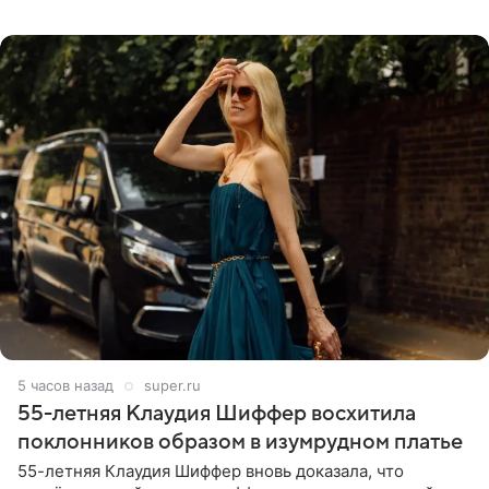
давно перестала следить за тратами и может позволить
себе жить,
5 часов назад
super.ru
55-летняя Клаудия Шиффер восхитила
поклонников образом в изумрудном платье
55-летняя Клаудия Шиффер вновь доказала, что