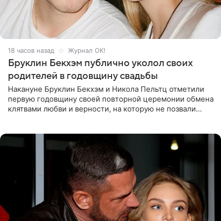
18 часов назад
Журнал OK!
Бруклин Бекхэм публично уколол своих
родителей в годовщину свадьбы
Накануне Бруклин Бекхэм и Никола Пельтц отметили
первую годовщину своей повторной церемонии обмена
клятвами любви и верности, на которую не позвали
никого из клана Бекхэм. По словам инсайдеров, пара
считает это