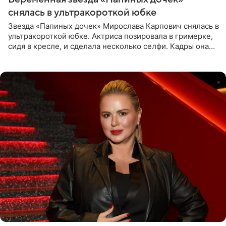
снялась в ультракороткой юбке
Звезда «Папиных дочек» Мирослава Карпович снялась в
ультракороткой юбке. Актриса позировала в гримерке,
сидя в кресле, и сделала несколько селфи. Кадры она
опубликовала на личной странице в социальной сети.