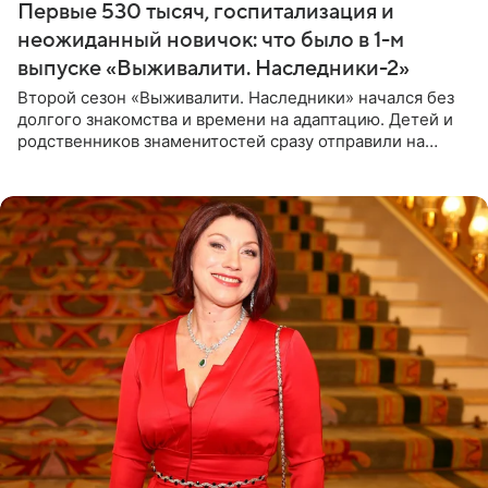
Первые 530 тысяч, госпитализация и
неожиданный новичок: что было в 1-м
выпуске «Выживалити. Наследники-2»
Второй сезон «Выживалити. Наследники» начался без
долгого знакомства и времени на адаптацию. Детей и
родственников знаменитостей сразу отправили на
тяжелое испытание, а уже через несколько дней в
лагере