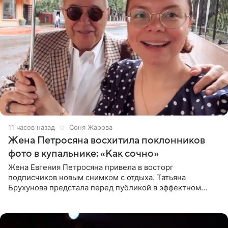
11 часов назад
Соня Жарова
Жена Петросяна восхитила поклонников
фото в купальнике: «Как сочно»
Жена Евгения Петросяна привела в восторг
подписчиков новым снимком с отдыха. Татьяна
Брухунова предстала перед публикой в эффектном
черно-сиреневом монокини, позируя прямо в бассейне.
«Ох, как сочно», «Татьяна,