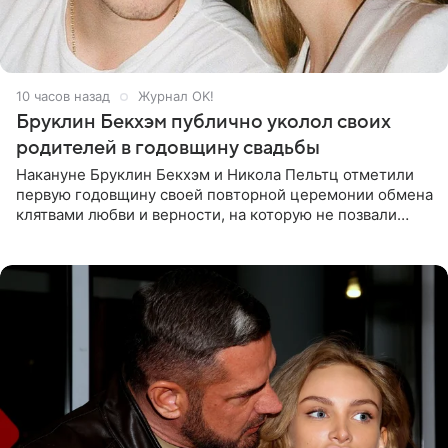
10 часов назад
Журнал OK!
Бруклин Бекхэм публично уколол своих
родителей в годовщину свадьбы
Накануне Бруклин Бекхэм и Никола Пельтц отметили
первую годовщину своей повторной церемонии обмена
клятвами любви и верности, на которую не позвали
никого из клана Бекхэм. По словам инсайдеров, пара
считает это