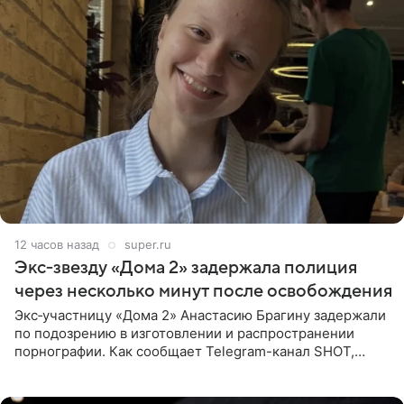
12 часов назад
super.ru
Экс‑звезду «Дома 2» задержала полиция
через несколько минут после освобождения
Экс‑участницу «Дома 2» Анастасию Брагину задержали
по подозрению в изготовлении и распространении
порнографии. Как сообщает Telegram-канал SHOT,
девушка может оказаться в СИЗО. Следствие
ходатайствует об