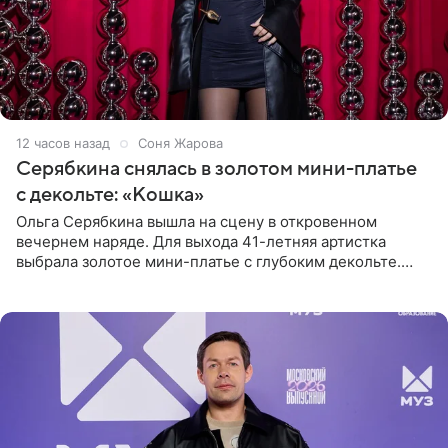
12 часов назад
Соня Жарова
Серябкина снялась в золотом мини-платье
с декольте: «Кошка»
Ольга Серябкина вышла на сцену в откровенном
вечернем наряде. Для выхода 41-летняя артистка
выбрала золотое мини-платье с глубоким декольте.
Дополнением к образу стали бежевые мюли. Стилисты
выпрямили волосы