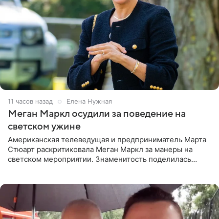
11 часов назад
Елена Нужная
Меган Маркл осудили за поведение на
светском ужине
Американская телеведущая и предприниматель Марта
Стюарт раскритиковала Меган Маркл за манеры на
светском мероприятии. Знаменитость поделилась
деталями личной встречи с герцогиней Сассекской,
пишет PageSix. По