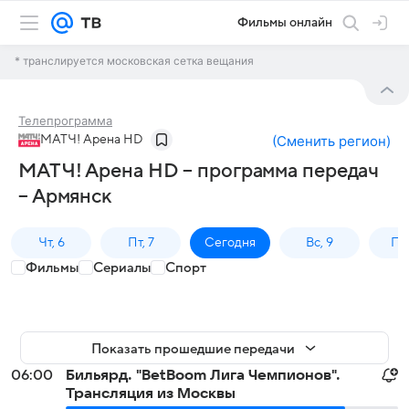
Фильмы онлайн
* транслируется московская сетка вещания
Телепрограмма
МАТЧ! Арена HD
(
Сменить регион
)
МАТЧ! Арена HD – программа передач
– Армянск
Чт, 6
Пт, 7
Сегодня
Вс, 9
Пн,
Фильмы
Сериалы
Спорт
Показать прошедшие передачи
06:00
Бильярд. "BetBoom Лига Чемпионов".
Трансляция из Москвы