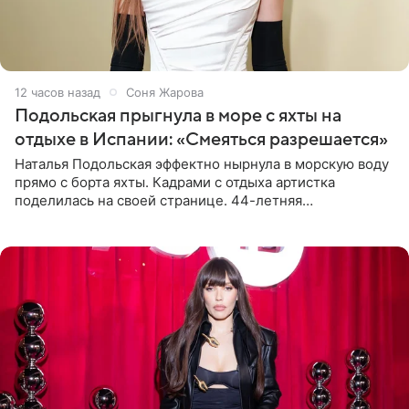
12 часов назад
Соня Жарова
Подольская прыгнула в море с яхты на
отдыхе в Испании: «Смеяться разрешается»
Наталья Подольская эффектно нырнула в морскую воду
прямо с борта яхты. Кадрами с отдыха артистка
поделилась на своей странице. 44-летняя
знаменитость предстала перед поклонниками в ярком
розовом купальнике с