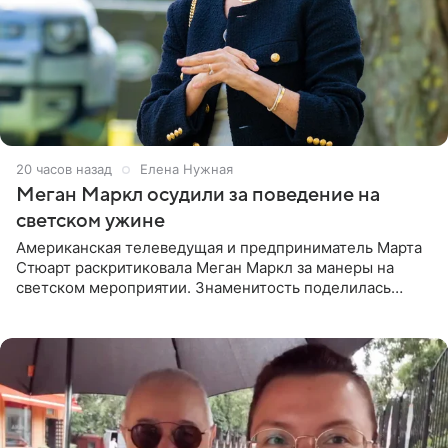
20 часов назад
Елена Нужная
Меган Маркл осудили за поведение на
светском ужине
Американская телеведущая и предприниматель Марта
Стюарт раскритиковала Меган Маркл за манеры на
светском мероприятии. Знаменитость поделилась
деталями личной встречи с герцогиней Сассекской,
пишет PageSix. По