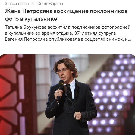
3 часа назад
Соня Жарова
Жена Петросяна восхищение поклонников
фото в купальнике
Татьяна Брухунова восхитила подписчиков фотографией
в купальнике во время отдыха. 37-летняя супруга
Евгения Петросяна опубликовала в соцсетях снимок, на
котором позирует у бассейна в белоснежном монокини
с