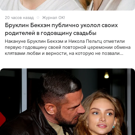
20 часов назад
Журнал OK!
Бруклин Бекхэм публично уколол своих
родителей в годовщину свадьбы
Накануне Бруклин Бекхэм и Никола Пельтц отметили
первую годовщину своей повторной церемонии обмена
клятвами любви и верности, на которую не позвали
никого из клана Бекхэм. По словам инсайдеров, пара
считает это