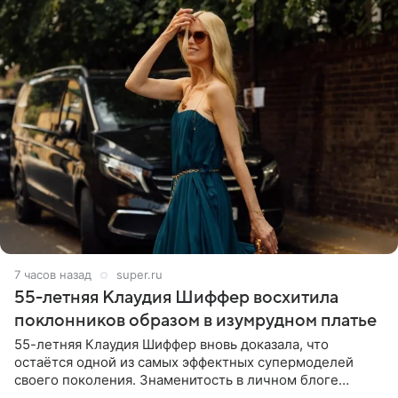
7 часов назад
super.ru
55-летняя Клаудия Шиффер восхитила
поклонников образом в изумрудном платье
55-летняя Клаудия Шиффер вновь доказала, что
остаётся одной из самых эффектных супермоделей
своего поколения. Знаменитость в личном блоге
поделилась фотографиями с недавней свадьбы, где