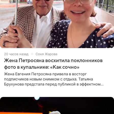
20 часов назад
Соня Жарова
Жена Петросяна восхитила поклонников
фото в купальнике: «Как сочно»
Жена Евгения Петросяна привела в восторг
подписчиков новым снимком с отдыха. Татьяна
Брухунова предстала перед публикой в эффектном
черно-сиреневом монокини, позируя прямо в бассейне.
«Ох, как сочно», «Татьяна,