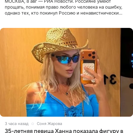
МОСКВА, 8 авг — РИА Новости. Россияне умеют
прощать, понимая право любого человека на ошибку,
однако тех, кто покинул Россию и ненавистнически
высказывается о стране и соотечественниках, не стоит
принимать
3 часа назад
Соня Жарова
35-летняя певица Ханна показала фигуру в