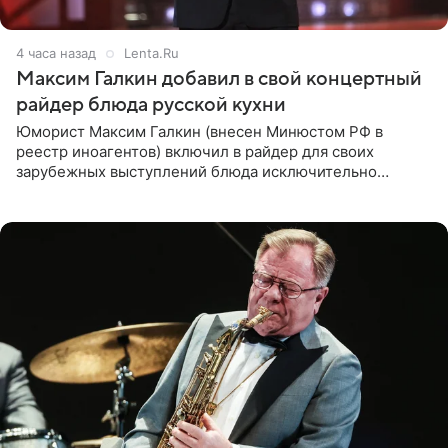
4 часа назад
Lenta.Ru
Максим Галкин добавил в свой концертный
райдер блюда русской кухни
Юморист Максим Галкин (внесен Минюстом РФ в
реестр иноагентов) включил в райдер для своих
зарубежных выступлений блюда исключительно
русской кухни. Об этом сообщает РИА Новости.
Согласно документу, в гримерную