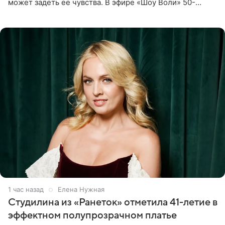
может задеть ее чувства. В эфире «Шоу Воли» 50-
летняя знаменитость откровенно призналась, что не
считает свою дочь
1 час назад
Елена Нужная
Студилина из «Ранеток» отметила 41-летие в
эффектном полупрозрачном платье