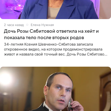
2 часа назад
Елена Нужная
Дочь Розы Сябитовой ответила на хейт и
показала тело после вторых родов
34-летняя Ксения Шевченко-Сябитова записала
откровенное видео, на котором продемонстрировала
живот и назвала свой точный вес. Дочь Розы Сябитовой
призналась, что получала множество оскорбительных
сообщений, но