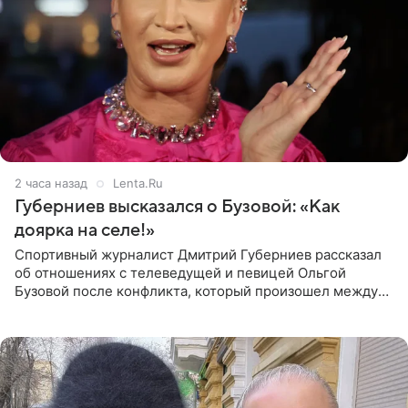
2 часа назад
Lenta.Ru
Губерниев высказался о Бузовой: «Как
доярка на селе!»
Спортивный журналист Дмитрий Губерниев рассказал
об отношениях с телеведущей и певицей Ольгой
Бузовой после конфликта, который произошел между
ними в 2021 году в прямом эфире канала «Матч ТВ». В
разговоре с