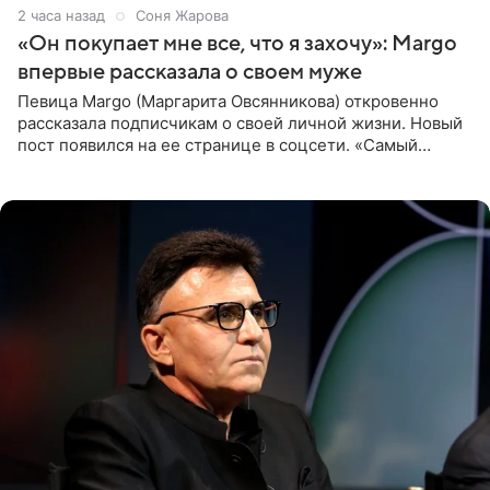
2 часа назад
Соня Жарова
«Он покупает мне все, что я захочу»: Margo
впервые рассказала о своем муже
Певица Margo (Маргарита Овсянникова) откровенно
рассказала подписчикам о своей личной жизни. Новый
пост появился на ее странице в соцсети. «Самый
лучший на свете. И да, он действительно покупает мне
все, что я