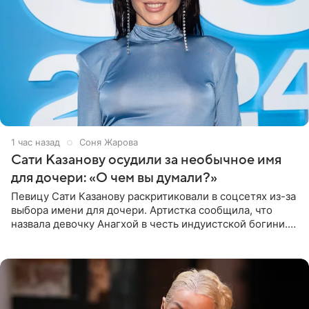
1 час назад
Соня Жарова
Сати Казанову осудили за необычное имя
для дочери: «О чем вы думали?»
Певицу Сати Казанову раскритиковали в соцсетях из-за
выбора имени для дочери. Артистка сообщила, что
назвала девочку Анагхой в честь индуистской богини.
При этом исполнительница скрывала это имя от
поклонников