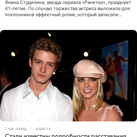
Янина Студилина, звезда сериала «Ранетки», празднует
41-летие. По случаю торжества актриса выложила для
поклонников эффектный ролик, который записали
прошлой ночью. В кадре артистка предстала в
вечернем
1 час назад
super.ru
Стали известны подробности расставания