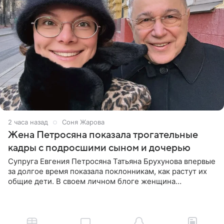
2 часа назад
Соня Жарова
Жена Петросяна показала трогательные
кадры с подросшими сыном и дочерью
Супруга Евгения Петросяна Татьяна Брухунова впервые
за долгое время показала поклонникам, как растут их
общие дети. В своем личном блоге женщина
опубликовала редкие кадры с шестилетним сыном
Ваганом и