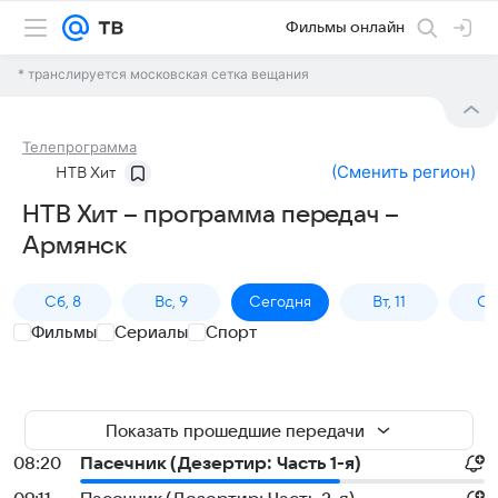
Фильмы онлайн
* транслируется московская сетка вещания
Телепрограмма
(
Сменить регион
)
НТВ Хит
НТВ Хит – программа передач –
Армянск
Сб, 8
Вс, 9
Сегодня
Вт, 11
Ср,
Фильмы
Сериалы
Спорт
Показать прошедшие передачи
08:20
Пасечник (Дезертир: Часть 1-я)