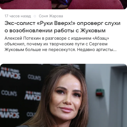
17 часов назад
Соня Жарова
Экс-солист «Руки Вверх!» опроверг слухи
о возобновлении работы с Жуковым
Алексей Потехин в разговоре с изданием «Абзац»
объяснил, почему их творческие пути с Сергеем
Жуковым больше не пересекутся. Недавно артисты
воссоединились на большом концерте «30 нам уже!»,
который прошел в