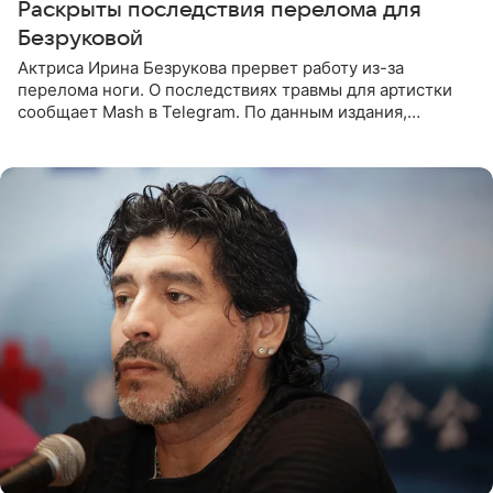
Раскрыты последствия перелома для
Безруковой
Актриса Ирина Безрукова прервет работу из-за
перелома ноги. О последствиях травмы для артистки
сообщает Mash в Telegram. По данным издания,
Безрукова пропустит 15 спектаклей — восемь показов
«Женитьбы Фигаро»,