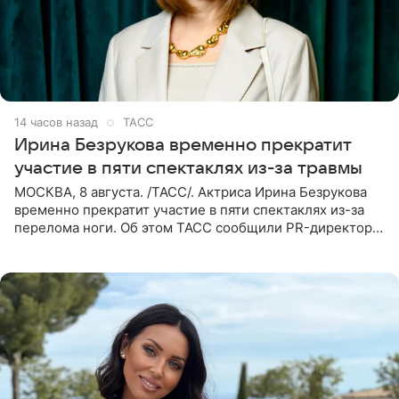
14 часов назад
ТАСС
Ирина Безрукова временно прекратит
участие в пяти спектаклях из-за травмы
МОСКВА, 8 августа. /ТАСС/. Актриса Ирина Безрукова
временно прекратит участие в пяти спектаклях из-за
перелома ноги. Об этом ТАСС сообщили PR-директор
артистки Станислав Влайку и пресс-атташе
Московского