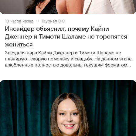
13 часов назад
Журнал OK!
Инсайдер объяснил, почему Кайли
Дженнер и Тимоти Шаламе не торопятся
жениться
Звездная пара Кайли Дженнер и Тимоти Шаламе не
планируют скорую помолвку и свадьбу. На данном этапе
влюбленные полностью довольны текущим форматом
своих отношений и сознательно не хотят торопить
события. Сейчас