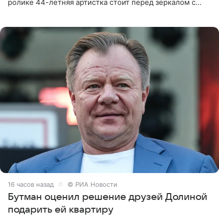
ролике 44-летняя артистка стоит перед зеркалом с
обнаженной грудью. Волосы певица собрала в косы и
надела головной убор.
16 часов назад
© РИА Новости
Бутман оценил решение друзей Долиной
подарить ей квартиру