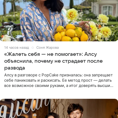
14 часов назад
Соня Жарова
«Жалеть себя — не помогает»: Алсу
объяснила, почему не страдает после
развода
Алсу в разговоре с PopCake призналась: она запрещает
себе паниковать и раскисать. Ее метод прост — делать
все возможное своими руками, а итог доверять высшим
силам. Певица утверждает, что истерики и потеря