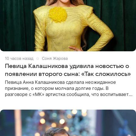
10 часов назад
Соня Жарова
Певица Калашникова удивила новостью о
появлении второго сына: «Так сложилось»
Певица Анна Калашникова сделала неожиданное
признание, о котором молчала долгие годы. В
разговоре с «МК» артистка сообщила, что воспитывает
не одного, а сразу двух сыновей. «На самом деле я
всегда мечтала, что