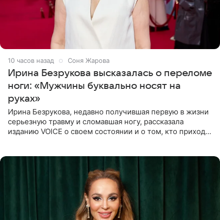
10 часов назад
Соня Жарова
Ирина Безрукова высказалась о переломе
ноги: «Мужчины буквально носят на
руках»
Ирина Безрукова, недавно получившая первую в жизни
серьезную травму и сломавшая ногу, рассказала
изданию VOICE о своем состоянии и о том, кто приходит
ей на помощь. Поддержку актриса ощущает со всех
сторон.