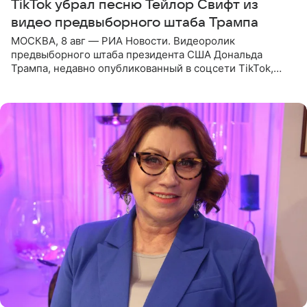
TikTok убрал песню Тейлор Свифт из
видео предвыборного штаба Трампа
МОСКВА, 8 авг — РИА Новости. Видеоролик
предвыборного штаба президента США Дональда
Трампа, недавно опубликованный в соцсети TikTok,
остался без звуковой дорожки в виде песни August
(«Август») американской