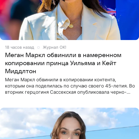
18 часов назад
Журнал OK!
Меган Маркл обвинили в намеренном
копировании принца Уильяма и Кейт
Миддлтон
Меган Маркл обвинили в копировании контента,
которым она поделилась по случаю своего 45-летия. Во
вторник герцогиня Сассекская опубликовала черно-
белую фотографию, на которой она прыгает в бассейн с
воздушными