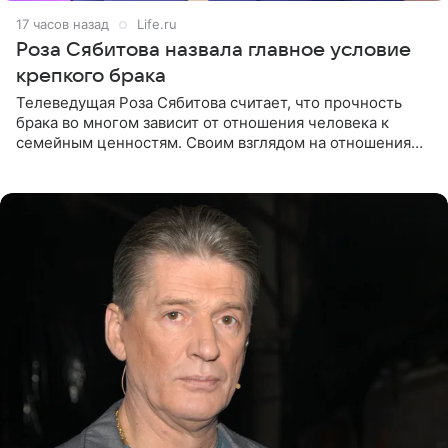
17 часов назад
Life.ru
Роза Сябитова назвала главное условие
крепкого брака
Телеведущая Роза Сябитова считает, что прочность
брака во многом зависит от отношения человека к
семейным ценностям. Своим взглядом на отношения
телеведущая поделилась с корреспондентом Пятого
канала на