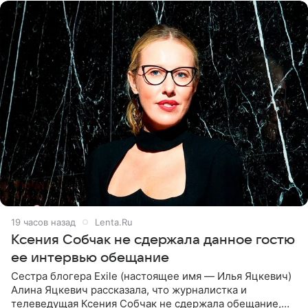
19 часов назад
Lenta.Ru
Ксения Собчак не сдержала данное гостю
ее интервью обещание
Сестра блогера Exile (настоящее имя — Илья Яцкевич)
Алина Яцкевич рассказала, что журналистка и
телеведущая Ксения Собчак не сдержала обещание,