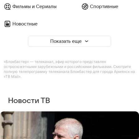
Фильмы и Сериалы
Спортивные
Новостные
Показать еще
«Блокбастер» — телеканал, эфир которого представлен
остросюжетными зарубежными и российскими фильмами. Смотрите
полную телепрограмму телеканала Блокбастер для города Армянск на
«ТВ Mail».
Новости ТВ