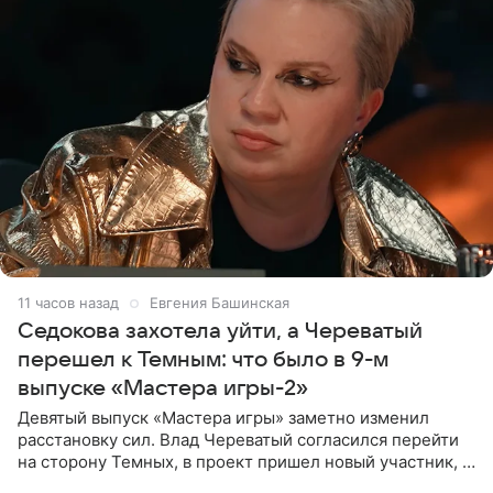
11 часов назад
Евгения Башинская
Седокова захотела уйти, а Череватый
перешел к Темным: что было в 9-м
выпуске «Мастера игры-2»
Девятый выпуск «Мастера игры» заметно изменил
расстановку сил. Влад Череватый согласился перейти
на сторону Темных, в проект пришел новый участник, а
Курбан Омаров и Анна Седокова оказались под таким