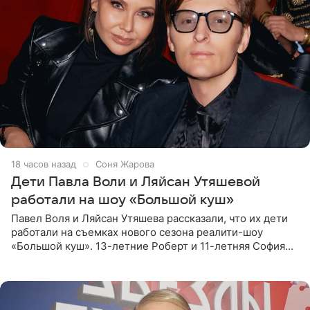
18 часов назад
Соня Жарова
Дети Павла Воли и Ляйсан Утяшевой
работали на шоу «Большой куш»
Павел Воля и Ляйсан Утяшева рассказали, что их дети
работали на съемках нового сезона реалити-шоу
«Большой куш». 13-летние Роберт и 11-летняя София
отправились вместе с родителями в Таиланд и успели
поработать