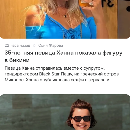
22 часа назад
Соня Жарова
35-летняя певица Ханна показала фигуру
в бикини
Певица Ханна отправилась вместе с супругом,
гендиректором Black Star Пашу, на греческий остров
Миконос. Ханна опубликовала селфи в зеркале и
призналась, что сейчас особенно довольна собой. По
словам певицы, она