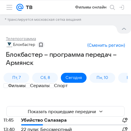
Фильмы онлайн
* транслируется московская сетка вещания
Телепрограмма
Блокбастер
(
Сменить регион
)
Блокбастер – программа передач –
Армянск
Пт, 7
Сб, 8
Сегодня
Пн, 10
Вт,
Фильмы
Сериалы
Спорт
Показать прошедшие передачи
11:45
Убийство Салазара
13:40
22 пули: Бессмертный