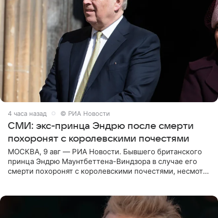
4 часа назад
© РИА Новости
СМИ: экс-принца Эндрю после смерти
похоронят с королевскими почестями
МОСКВА, 9 авг — РИА Новости. Бывшего британского
принца Эндрю Маунтбеттена-Виндзора в случае его
смерти похоронят с королевскими почестями, несмотря
на лишение всех титулов, сообщает Daily Mail со
ссылкой на