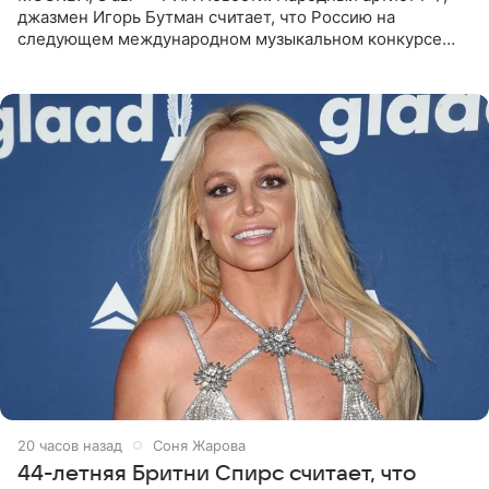
джазмен Игорь Бутман считает, что Россию на
следующем международном музыкальном конкурсе
«Интервидение» могла бы представить молодая певица
Варвара Убель, так
20 часов назад
Соня Жарова
44-летняя Бритни Спирс считает, что