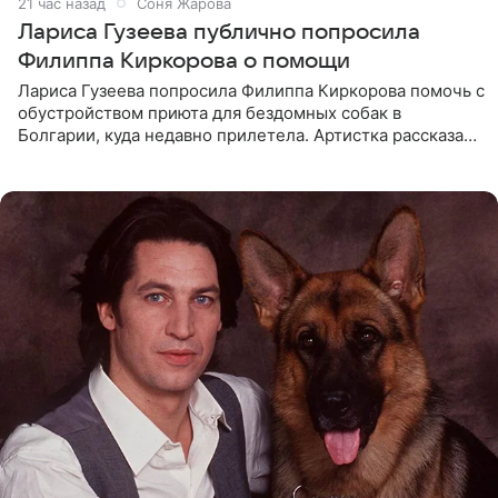
21 час назад
Соня Жарова
Лариса Гузеева публично попросила
Филиппа Киркорова о помощи
Лариса Гузеева попросила Филиппа Киркорова помочь с
обустройством приюта для бездомных собак в
Болгарии, куда недавно прилетела. Артистка рассказала
о местных волонтерах, которые временно забирают
животных к