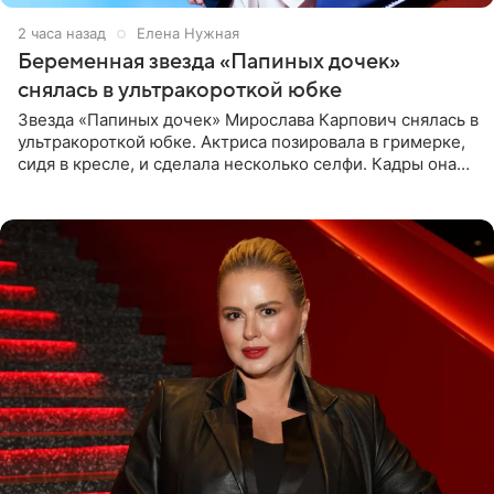
2 часа назад
Елена Нужная
Беременная звезда «Папиных дочек»
снялась в ультракороткой юбке
Звезда «Папиных дочек» Мирослава Карпович снялась в
ультракороткой юбке. Актриса позировала в гримерке,
сидя в кресле, и сделала несколько селфи. Кадры она
опубликовала на личной странице в социальной сети.