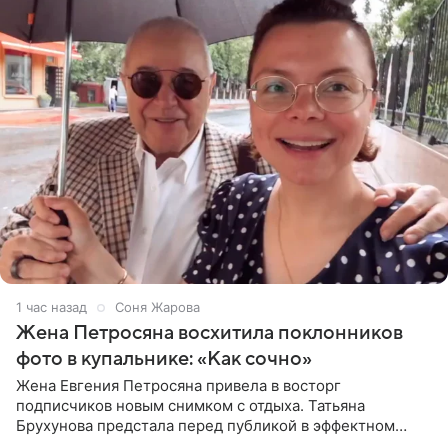
1 час назад
Соня Жарова
Жена Петросяна восхитила поклонников
фото в купальнике: «Как сочно»
Жена Евгения Петросяна привела в восторг
подписчиков новым снимком с отдыха. Татьяна
Брухунова предстала перед публикой в эффектном
черно-сиреневом монокини, позируя прямо в бассейне.