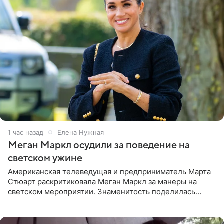
1 час назад
Елена Нужная
Меган Маркл осудили за поведение на
светском ужине
Американская телеведущая и предприниматель Марта
Стюарт раскритиковала Меган Маркл за манеры на
светском мероприятии. Знаменитость поделилась
деталями личной встречи с герцогиней Сассекской,
пишет PageSix. По