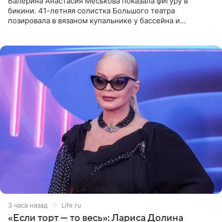
Балерина Анастасия Меськова показала фигуру в
бикини. 41-летняя солистка Большого театра
позировала в вязаном купальнике у бассейна и
опубликовала фото в личном блоге. Артистка
поделилась кадрами с отдыха за
3 часа назад
Life.ru
«Если торт — то весь»: Лариса Долина