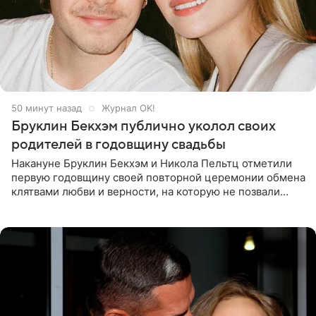
50 минут назад
Журнал OK!
Бруклин Бекхэм публично уколол своих
родителей в годовщину свадьбы
Накануне Бруклин Бекхэм и Никола Пельтц отметили
первую годовщину своей повторной церемонии обмена
клятвами любви и верности, на которую не позвали
никого из клана Бекхэм. По словам инсайдеров, пара
считает это