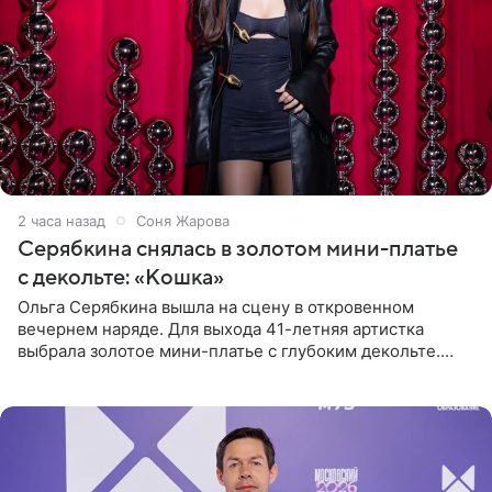
2 часа назад
Соня Жарова
Серябкина снялась в золотом мини-платье
с декольте: «Кошка»
Ольга Серябкина вышла на сцену в откровенном
вечернем наряде. Для выхода 41-летняя артистка
выбрала золотое мини-платье с глубоким декольте.
Дополнением к образу стали бежевые мюли. Стилисты
выпрямили волосы