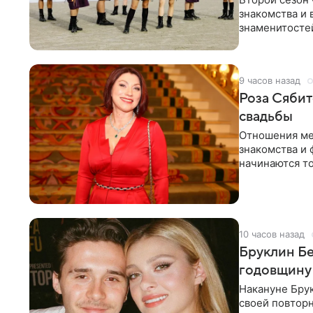
знакомства и 
знаменитостей
несколько дне
9 часов назад
Роза Сябит
свадьбы
Отношения ме
знакомства и 
начинаются то
многого,
10 часов назад
Бруклин Бе
годовщину
Накануне Бру
своей повтор