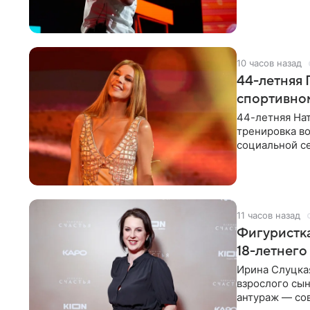
музыканта,
10 часов назад
44-летняя 
спортивно
44-летняя Нат
тренировка во
социальной се
красном
11 часов назад
Фигуристка
18-летнего
Ирина Слуцкая
взрослого сын
антураж — со