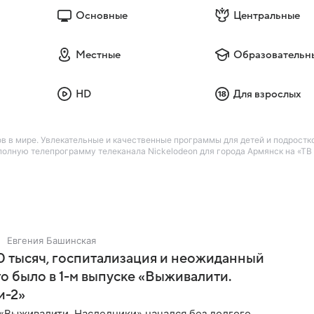
Основные
Центральные
Местные
Образовательн
HD
Для взрослых
в в мире. Увлекательные и качественные программы для детей и подростко
лную телепрограмму телеканала Nickelodeon для города Армянск на «ТВ 
Евгения Башинская
 тысяч, госпитализация и неожиданный
то было в 1-м выпуске «Выживалити.
и-2»
«Выживалити. Наследники» начался без долгого