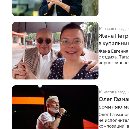
10 часов назад
Жена Петр
в купальни
Жена Евгения
с отдыха. Тат
черно-сиренев
«Татьяна,
10 часов назад
Олег Газма
сочиняю м
Олег Газманов
не исполнител
композиции, а