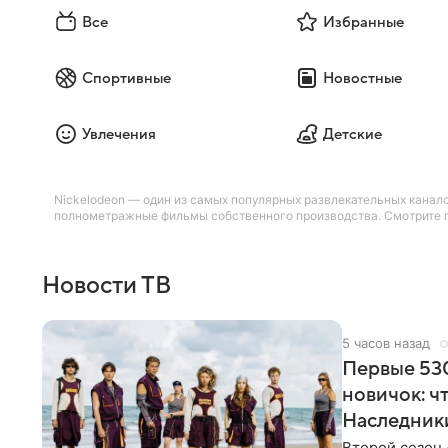
Все
Избранные
Спортивные
Новостные
Увлечения
Детские
Nickelodeon — один из самых популярных развлекательных канало
полнометражные фильмы собственного производства. Смотрите по
Новости ТВ
5 часов назад
Первые 530
новичок: ч
Наследник
Второй сезон 