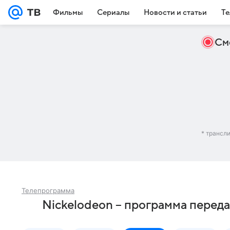
Фильмы
Сериалы
Новости и статьи
Те
См
* трансл
Телепрограмма
Nickelodeon – программа переда