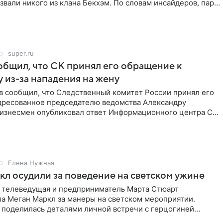
звали никого из клана Бекхэм. По словам инсайдеров, пара
super.ru
бщил, что СК принял его обращение к
 из-за нападения на жену
в сообщил, что Следственный комитет России принял его
дресованное председателю ведомства Александру
Бизнесмен опубликовал ответ Информационного центра СК
е. В
Елена Нужная
л осудили за поведение на светском ужине
 телеведущая и предприниматель Марта Стюарт
ла Меган Маркл за манеры на светском мероприятии.
 поделилась деталями личной встречи с герцогиней
ишет PageSix. По