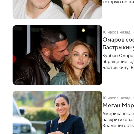
которую не по
считает это
10 часов назад
Омаров соо
Бастрыкину
Курбан Омаро
обращение, а
Бастрыкину. 
в личном блог
10 часов назад
Меган Марк
Американская
раскритикова
Знаменитость
Сассекской, п