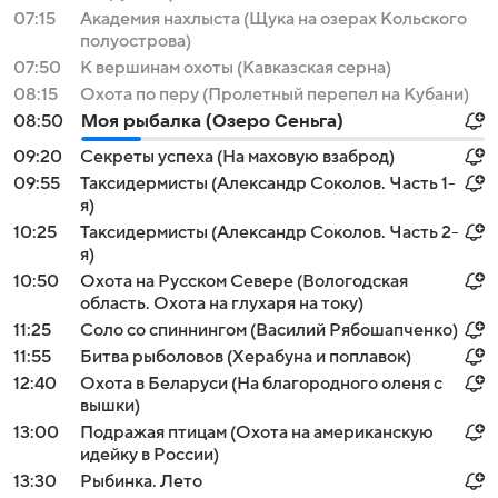
07:15
Академия нахлыста (Щука на озерах Кольского
полуострова)
07:50
К вершинам охоты (Кавказская серна)
08:15
Охота по перу (Пролетный перепел на Кубани)
08:50
Моя рыбалка (Озеро Сеньга)
09:20
Секреты успеха (На маховую взаброд)
09:55
Таксидермисты (Александр Соколов. Часть 1-
я)
10:25
Таксидермисты (Александр Соколов. Часть 2-
я)
10:50
Охота на Русском Севере (Вологодская
область. Охота на глухаря на току)
11:25
Соло со спиннингом (Василий Рябошапченко)
11:55
Битва рыболовов (Херабуна и поплавок)
12:40
Охота в Беларуси (На благородного оленя с
вышки)
13:00
Подражая птицам (Охота на американскую
идейку в России)
13:30
Рыбинка. Лето