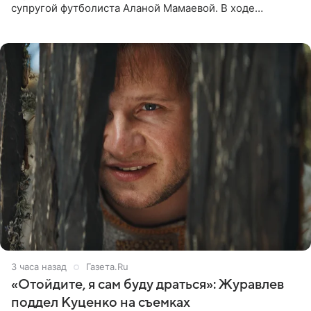
супругой футболиста Аланой Мамаевой. В ходе
общения с аудиторией один из пользователей
признался, что раньше судил о
3 часа назад
Газета.Ru
«Отойдите, я сам буду драться»: Журавлев
поддел Куценко на съемках