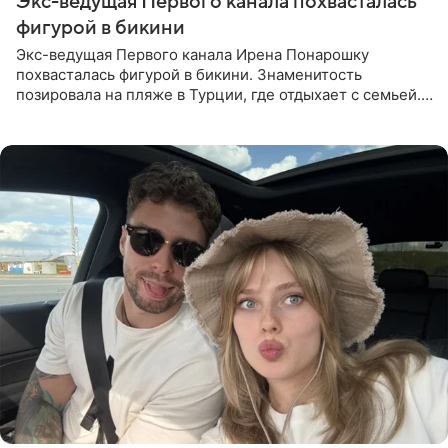
Экс-ведущая Первого канала похвасталась
фигурой в бикини
Экс-ведущая Первого канала Ирена Понарошку
похвасталась фигурой в бикини. Знаменитость
позировала на пляже в Турции, где отдыхает с семьей.
Она поделилась кадрами с отдыха в Instagram (владелец
компания Meta