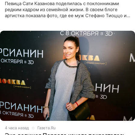
Певица Сати Казанова поделилась с поклонниками
редким кадром из семейной жизни. В своем блоге
артистка показала фото, где ее муж Стефано Тиоццо и
их маленькая дочь спят рядом. На снимке отец и
малышка лежат в
4 часа назад
Газета.Ru