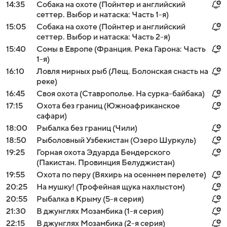
14:35
Собака на охоте (Пойнтер и английский
сеттер. Выбор и натаска: Часть 1-я)
15:05
Собака на охоте (Пойнтер и английский
сеттер. Выбор и натаска: Часть 2-я)
15:40
Сомы в Европе (Франция. Река Гарона: Часть
1-я)
16:10
Ловля мирных рыб (Лещ. Болонская снасть на
реке)
16:45
Своя охота (Ставрополье. На сурка-байбака)
17:15
Охота без границ (Южноафриканское
сафари)
18:00
Рыбалка без границ (Чили)
18:50
Рыболовный Узбекистан (Озеро Шуркуль)
19:25
Горная охота Эдуарда Бендерского
(Пакистан. Провинция Белуджистан)
19:55
Охота по перу (Вяхирь на осеннем перелете)
20:25
На мушку! (Трофейная щука нахлыстом)
20:55
Рыбалка в Крыму (5-я серия)
21:30
В джунглях Мозамбика (1-я серия)
22:15
В джунглях Мозамбика (2-я серия)