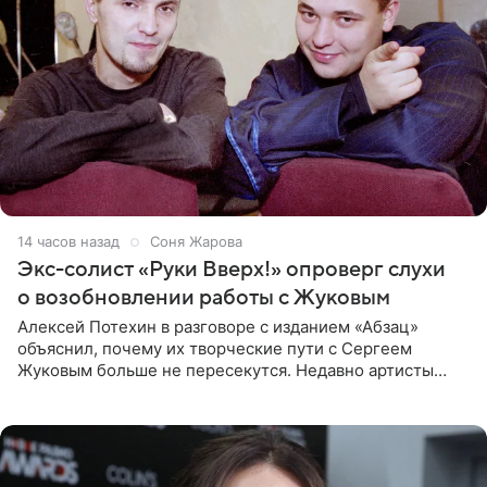
14 часов назад
Соня Жарова
Экс-солист «Руки Вверх!» опроверг слухи
о возобновлении работы с Жуковым
Алексей Потехин в разговоре с изданием «Абзац»
объяснил, почему их творческие пути с Сергеем
Жуковым больше не пересекутся. Недавно артисты
воссоединились на большом концерте «30 нам уже!»,
который прошел в