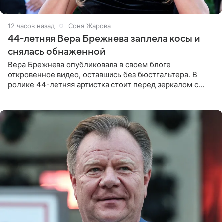
12 часов назад
Соня Жарова
44-летняя Вера Брежнева заплела косы и
снялась обнаженной
Вера Брежнева опубликовала в своем блоге
откровенное видео, оставшись без бюстгальтера. В
ролике 44-летняя артистка стоит перед зеркалом с
обнаженной грудью. Волосы певица собрала в косы и
надела головной убор.