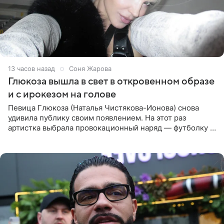
13 часов назад
Соня Жарова
Глюкоза вышла в свет в откровенном образе
и с ирокезом на голове
Певица Глюкоза (Наталья Чистякова-Ионова) снова
удивила публику своим появлением. На этот раз
артистка выбрала провокационный наряд — футболку с
принтом, имитирующим полуобнаженную грудь. Свой
образ Глюкоза