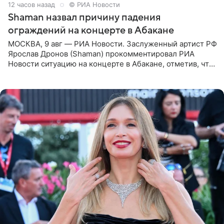
12 часов назад
© РИА Новости
Shaman назвал причину падения
ограждений на концерте в Абакане
МОСКВА, 9 авг — РИА Новости. Заслуженный артист РФ
Ярослав Дронов (Shaman) прокомментировал РИА
Новости ситуацию на концерте в Абакане, отметив, что
во время исполнения песни «Братья-славяне» он
обменивался