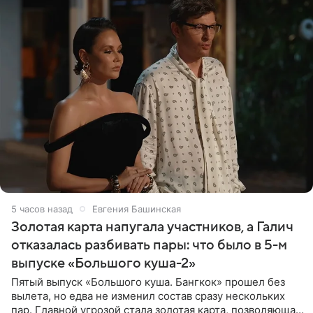
5 часов назад
Евгения Башинская
Золотая карта напугала участников, а Галич
отказалась разбивать пары: что было в 5-м
выпуске «Большого куша-2»
Пятый выпуск «Большого куша. Бангкок» прошел без
вылета, но едва не изменил состав сразу нескольких
пар. Главной угрозой стала золотая карта, позволяющая