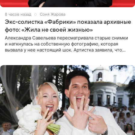
8 часов назад
Соня Жарова
Экс-солистка «Фабрики» показала архивные
фото: «Жила не своей жизнью»
Александра Савельева пересматривала старые снимки
и наткнулась на собственную фотографию, которая
вызвала у нее настоящий шок. Артистка заявила, что
пропасть между ее прошлым и нынешним обликом
огромна. При