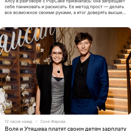
Алсу в разговоре с PopCake призналась: она запрещает
себе паниковать и раскисать. Ее метод прост — делать
все возможное своими руками, а итог доверять высшим
силам. Певица утверждает, что истерики и потеря
12 часов назад
Соня Жарова
Воля и Утяшева платят своим детям зарплату