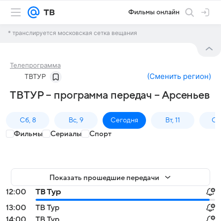
Фильмы онлайн
* транслируется московская сетка вещания
Телепрограмма
(
Сменить регион
)
ТВТУР
ТВТУР – программа передач – Арсеньев
Сб, 8
Вс, 9
Сегодня
Вт, 11
Ср,
Фильмы
Сериалы
Спорт
Показать прошедшие передачи
12:00
ТВ Тур
13:00
ТВ Тур
14:00
ТВ Тур