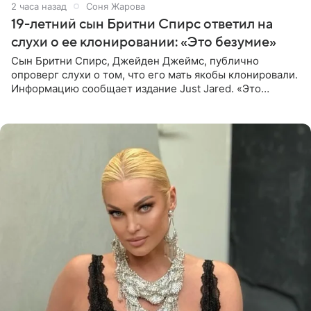
2 часа назад
Соня Жарова
19-летний сын Бритни Спирс ответил на
слухи о ее клонировании: «Это безумие»
Сын Бритни Спирс, Джейден Джеймс, публично
опроверг слухи о том, что его мать якобы клонировали.
Информацию сообщает издание Just Jared. «Это
заставляет меня понять, что многое в СМИ
преувеличено и фальшиво.