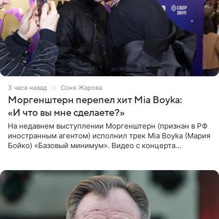
3 часа назад
Соня Жарова
Моргенштерн перепел хит Mia Boyka:
«И что вы мне сделаете?»
На недавнем выступлении Моргенштерн (признан в РФ
иностранным агентом) исполнил трек Mia Boyka (Мария
Бойко) «Базовый минимум». Видео с концерта
опубликовала Алена Жигалова в своем Telegram-
канале. «Доброе утро