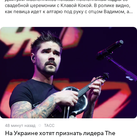
свадебной церемонии с Клавой Кокой. В ролике видно,
как певица идет к алтарю под руку с отцом Вадимом, а у
алтаря ее ждут жених и Филипп Киркоров. Именно
48 минут назад
ТАСС
На Украине хотят признать лидера The