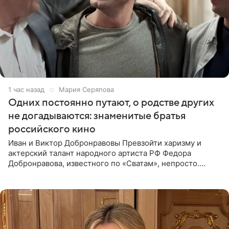
1 час назад
Мария Серяпова
Одних постоянно путают, о родстве других
не догадываются: знаменитые братья
российского кино
Иван и Виктор Добронравовы Превзойти харизму и
актерский талант народного артиста РФ Федора
Добронравова, известного по «Сватам», непросто.
Однако его сыновья достойно продолжают знаменитую
фамилию в