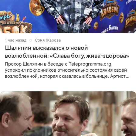
1 час назад
Соня Жарова
Шаляпин высказался о новой
возлюбленной: «Слава богу, жива-здорова»
Прохор Шаляпин в беседе с Teleprogramma.org
успокоил поклонников относительно состояния своей
возлюбленной, которая оказалась в больнице. Артист
признался, что выдохнул спокойно: жизнь женщины вне
опасности, а