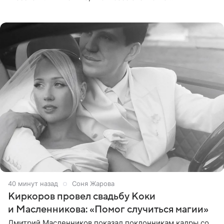
недвижимости, занимающегося продажей звездного
дома, его теперь предлагают
40 минут назад
Соня Жарова
Киркоров провел свадьбу Коки
и Масленникова: «Помог случиться магии»
Дмитрий Масленников показал поклонникам кадры со