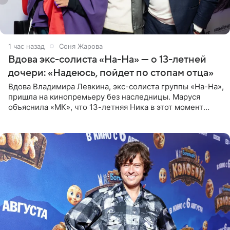
1 час назад
Соня Жарова
Вдова экс-солиста «На-На» — о 13-летней
дочери: «Надеюсь, пойдет по стопам отца»
Вдова Владимира Левкина, экс-солиста группы «На-На»,
пришла на кинопремьеру без наследницы. Маруся
объяснила «МК», что 13-летняя Ника в этот момент
возвращалась домой с международного вокального
конкурса, где