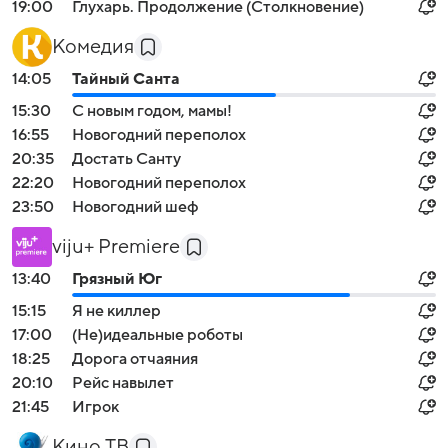
19:00
Глухарь. Продолжение (Столкновение)
Комедия
14:05
Тайный Санта
15:30
С новым годом, мамы!
16:55
Новогодний переполох
20:35
Достать Санту
22:20
Новогодний переполох
23:50
Новогодний шеф
viju+ Premiere
13:40
Грязный Юг
15:15
Я не киллер
17:00
(Не)идеальные роботы
18:25
Дорога отчаяния
20:10
Рейс навылет
21:45
Игрок
Кино ТВ