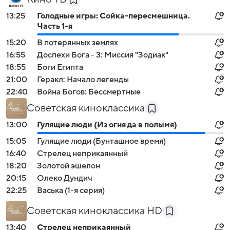
13:25
Голодные игры: Сойка-пересмешница.
Часть 1-я
15:20
В потерянных землях
16:55
Доспехи Бога - 3: Миссия "Зодиак"
18:55
Боги Египта
21:00
Геракл: Начало легенды
22:40
Война Богов: Бессмертные
Советская киноклассика
13:00
Гулящие люди (Из огня да в полымя)
15:05
Гулящие люди (Бунташное время)
16:40
Стрелец неприкаянный
18:20
Золотой эшелон
20:15
Олеко Дундич
22:25
Васька (1-я серия)
Советская киноклассика HD
13:40
Стрелец неприкаянный