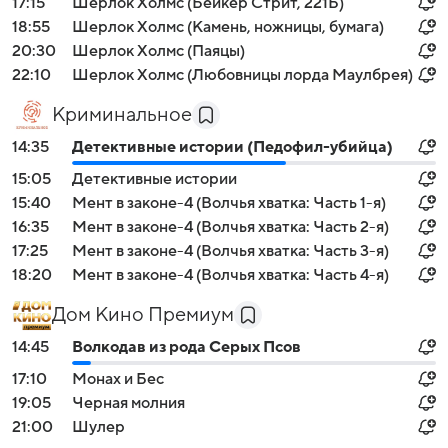
17:15
Шерлок Холмс (Бейкер Стрит, 221Б)
18:55
Шерлок Холмс (Камень, ножницы, бумага)
20:30
Шерлок Холмс (Паяцы)
22:10
Шерлок Холмс (Любовницы лорда Маулбрея)
Криминальное
14:35
Детективные истории (Педофил-убийца)
15:05
Детективные истории
15:40
Мент в законе-4 (Волчья хватка: Часть 1-я)
16:35
Мент в законе-4 (Волчья хватка: Часть 2-я)
17:25
Мент в законе-4 (Волчья хватка: Часть 3-я)
18:20
Мент в законе-4 (Волчья хватка: Часть 4-я)
Дом Кино Премиум
14:45
Волкодав из рода Серых Псов
17:10
Монах и Бес
19:05
Черная молния
21:00
Шулер