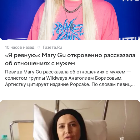
10 часов назад
Газета.Ru
«Я ревную»: Mary Gu откровенно рассказала
об отношениях с мужем
Певица Mary Gu рассказала об отношениях с мужем —
солистом группы Wildways Анатолием Борисовым.
Артистку цитирует издание Popcake. По словам певицы,
залог любви — это принять недостатки другого
человека. Также