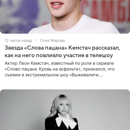
12 часов назад
Соня Жарова
Звезда «Слова пацана» Кемстач рассказал,
как на него повлияло участие в телешоу
Актер Леон Кемстач, известный по роли в сериале
«Слово пацана. Кровь на асфальте», признался, что
съемки в экстремальном шоу «Выживалити.
Наследники» кардинально повлияли на его образ жизни.
Подробностями он