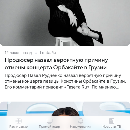
12 часов назад
Lenta.Ru
Продюсер назвал вероятную причину
отмены концерта Орбакайте в Грузии
Продюсер Павел Рудченко назвал вероятную причину
отмены концерта певицы Кристины Орбакайте в Грузии.
Его комментарий приводит «Газета.Ru». По мнению
медиаменеджера, на решение администрации Батума
могли
Расписание
Прямой эфир
Напоминания
Новости ТВ