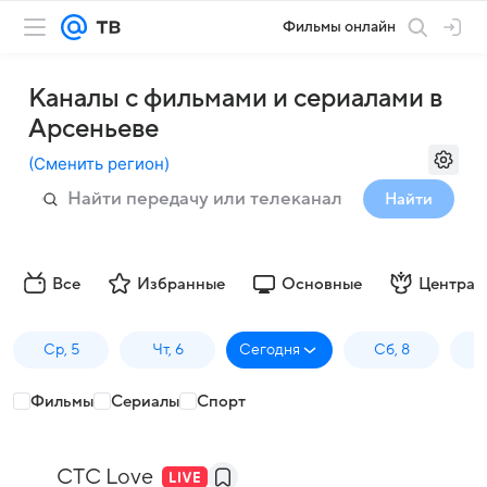
Фильмы онлайн
Каналы с фильмами и сериалами в
Арсеньеве
(
Сменить регион
)
Найти
Все
Избранные
Основные
Централ
Ср, 5
Чт, 6
Сегодня
Сб, 8
Фильмы
Сериалы
Спорт
СТС Love