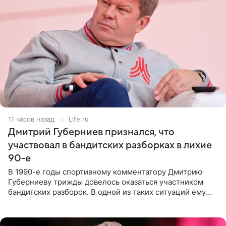
11 часов назад
Life.ru
Дмитрий Губерниев признался, что
участвовал в бандитских разборках в лихие
90-е
В 1990-е годы спортивному комментатору Дмитрию
Губерниеву трижды довелось оказаться участником
бандитских разборок. В одной из таких ситуаций ему
выдали тяжелый предмет и приказали вступить в драку,
однако он