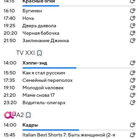
14:15
Красные огни
16:10
Бугимен
17:40
Ночь
19:25
Дверь дьявола
20:20
Черная бабочка
21:50
Заклинание Джинна
TV XXI
14:00
Хэппи-энд
15:50
Как я стал русским
17:35
Семейный переполох
19:10
Молодой человек
21:20
Маме снова 17
23:20
Водитель-олигарх
А2
14:00
Кадры
15:45
Italian Best Shorts 7: Быть женщиной (2-я