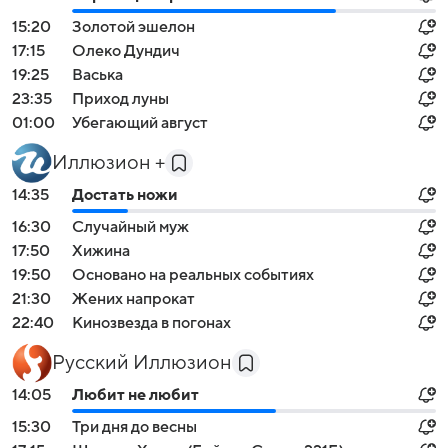
15:20
Золотой эшелон
17:15
Олеко Дундич
19:25
Васька
23:35
Приход луны
01:00
Убегающий август
Иллюзион +
14:35
Достать ножи
16:30
Случайный муж
17:50
Хижина
19:50
Основано на реальных событиях
21:30
Жених напрокат
22:40
Кинозвезда в погонах
Русский Иллюзион
14:05
Любит не любит
15:30
Три дня до весны