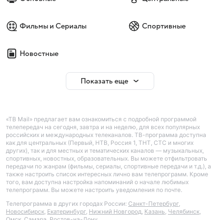
Фильмы и Сериалы
Спортивные
Новостные
Показать еще
«ТВ Mail» предлагает вам ознакомиться с подробной программой
телепередач на сегодня, завтра и на неделю, для всех популярных
российских и международных телеканалов. ТВ-программа доступна
как для центральных (Первый, НТВ, Россия 1, ТНТ, СТС и многих
других), так и для местных и тематических каналов — музыкальных,
спортивных, новостных, образовательных. Вы можете отфильтровать
передачи по жанрам (фильмы, сериалы, спортивные передачи и т.д.), а
также настроить список интересных лично вам телепрограмм. Кроме
того, вам доступна настройка напоминаний о начале любимых
телепрограмм. Вы можете настроить уведомления по почте.
Телепрограмма в других городах России:
Санкт-Петербург
,
Новосибирск
,
Екатеринбург
,
Нижний Новгород
,
Казань
,
Челябинск
,
Омск
,
Самара
,
Ростов-на-Дону
.