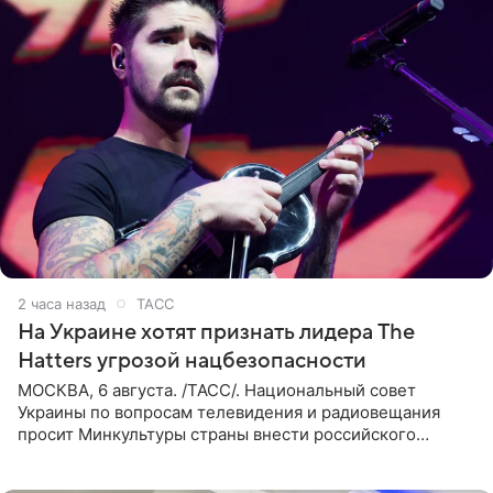
2 часа назад
ТАСС
На Украине хотят признать лидера The
Hatters угрозой нацбезопасности
МОСКВА, 6 августа. /ТАСС/. Национальный совет
Украины по вопросам телевидения и радиовещания
просит Минкультуры страны внести российского
музыканта, лидера группы The Hatters Юрия Музыченко
в список лиц,