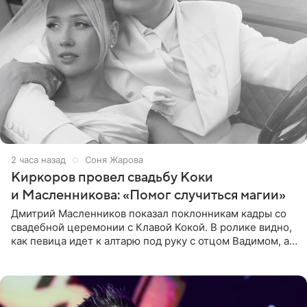
2 часа назад
Соня Жарова
Киркоров провел свадьбу Коки
и Масленникова: «Помог случиться магии»
Дмитрий Масленников показал поклонникам кадры со
свадебной церемонии с Клавой Кокой. В ролике видно,
как певица идет к алтарю под руку с отцом Вадимом, а у
алтаря ее ждут жених и Филипп Киркоров. Именно