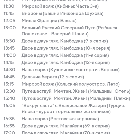
11:30
Мировой вояж (Хибины: Часть 3-я)
11:45
Вне зоны (Башни Инженера Шухова)
12:05
Милая Франция (Эльзас)
13:00
Великий Русский Северный Путь (Рыбинск -
Пошехонье - Валерий Шанин)
13:30
Двое в джунглях. Камбоджа (9-я серия)
13:45
Двое в джунглях. Камбоджа (10-я серия)
14:00
Двое в джунглях. Камбоджа (11-я серия)
14:15
Двое в джунглях. Камбоджа (12-я серия)
14:30
Наша марка (Кузнечные мастера из Ворсмы)
14:45
Дальние берега (12-я серия)
15:15
Мировой вояж (Кольский полуостров. Лето)
15:30
Путешествуй. Мечтай. Живи! (Мальдивы. Отель)
15:40
Путешествуй. Мечтай. Живи! (Мальдивы.Пляжи)
16:05
"Вокруг света" с Владиславой Жазири (Турция.
Ялова - курорт термальных источников)
16:35
Наша марка (Ростовская керамика)
16:55
Двое в джунглях. Малайзия (69-я серия)
17:20
Двое в джунглях. Малайзия (70-я серия)