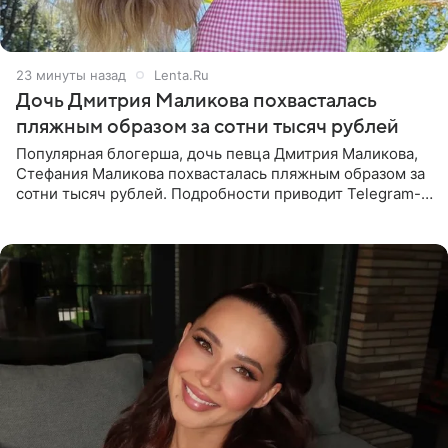
23 минуты назад
Lenta.Ru
Дочь Дмитрия Маликова похвасталась
пляжным образом за сотни тысяч рублей
Популярная блогерша, дочь певца Дмитрия Маликова,
Стефания Маликова похвасталась пляжным образом за
сотни тысяч рублей. Подробности приводит Telegram-
канал «Звездач». Редакторы канала обратили внимание
на