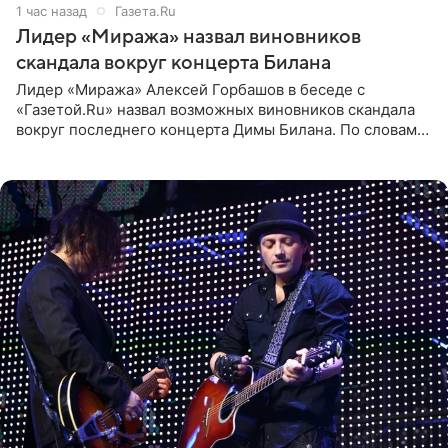
1 час назад
Газета.Ru
Лидер «Миража» назвал виновников
скандала вокруг концерта Билана
Лидер «Миража» Алексей Горбашов в беседе с
«Газетой.Ru» назвал возможных виновников скандала
вокруг последнего концерта Димы Билана. По словам
Горбашова, продумать нюансы сцены, не устроившей
зрителей, должны