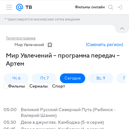
Фильмы онлайн
* транслируется московская сетка вещания
Телепрограмма
(
Сменить регион
)
Мир Увлечений
Мир Увлечений – программа передач –
Артем
Чт, 6
Пт, 7
Сегодня
Вс, 9
Пн,
Фильмы
Сериалы
Спорт
05:00
Великий Русский Северный Путь (Рыбинск -
Валерий Шанин)
05:30
Двое в джунглях. Камбоджа (5-я серия)