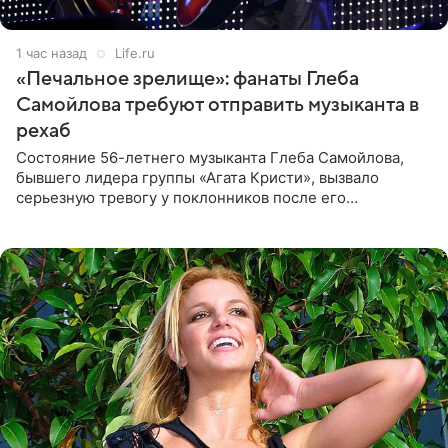
1 час назад
Life.ru
«Печальное зрелище»: фанаты Глеба
Самойлова требуют отправить музыканта в
рехаб
Состояние 56-летнего музыканта Глеба Самойлова,
бывшего лидера группы «Агата Кристи», вызвало
серьезную тревогу у поклонников после его
выступления в Москве. Пользователи соцсетей назвали
происходящее на сцене