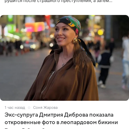
рушится после страшного преступления, а затем
девушке приходится столкнуться с предательством,
вынужденным
1 час назад
Соня Жарова
Экс-супруга Дмитрия Диброва показала
откровенные фото в леопардовом бикини