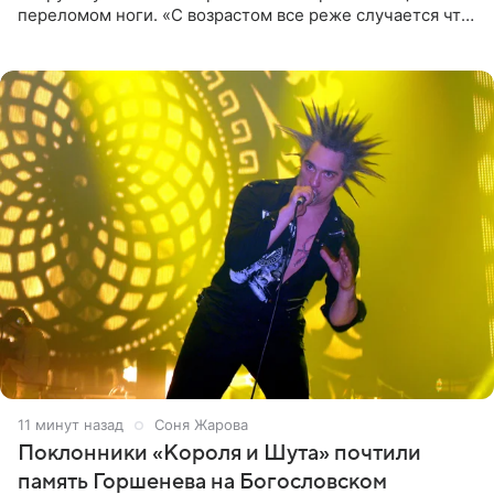
переломом ноги. «С возрастом все реже случается что-
то впервые. Но у меня случилась необычная
“премьера”. Впервые в
11 минут назад
Соня Жарова
Поклонники «Короля и Шута» почтили
память Горшенева на Богословском