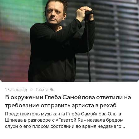
1 час назад
Газета.Ru
В окружении Глеба Самойлова ответили на
требование отправить артиста в рехаб
Представитель музыканта Глеба Самойлова Ольга
Шпнева в разговоре с «Газетой.Ru» назвала бредом
слухи о его плохом состоянии во время недавнего
концерта. Она заявила, что негативные комментарии
являются заказной