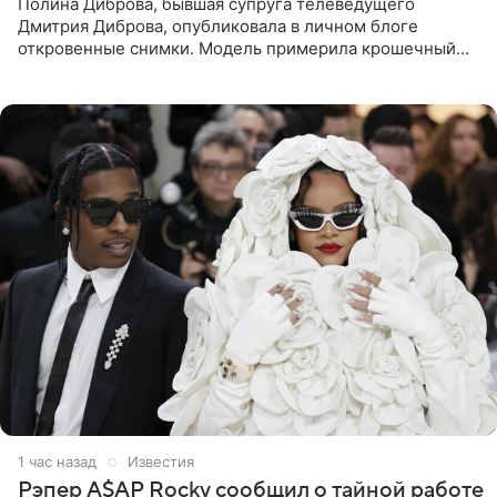
Полина Диброва, бывшая супруга телеведущего
Дмитрия Диброва, опубликовала в личном блоге
откровенные снимки. Модель примерила крошечный
бикини с леопардовым принтом и устроила фотосессию
в гардеробной. В
1 час назад
Известия
Рэпер A$AP Rocky сообщил о тайной работе