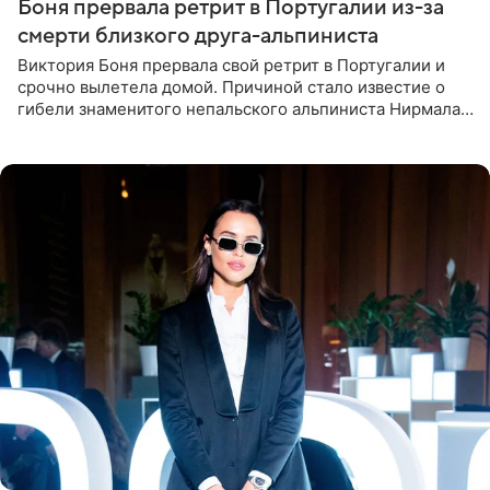
Боня прервала ретрит в Португалии из-за
смерти близкого друга-альпиниста
Виктория Боня прервала свой ретрит в Португалии и
срочно вылетела домой. Причиной стало известие о
гибели знаменитого непальского альпиниста Нирмала
«Нимса» Пурджи, которого модель называла своим
близким другом