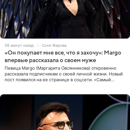
58 минут назад
Соня Жарова
«Он покупает мне все, что я захочу»: Margo
впервые рассказала о своем муже
Певица Margo (Маргарита Овсянникова) откровенно
рассказала подписчикам о своей личной жизни. Новый
пост появился на ее странице в соцсети. «Самый
лучший на свете. И да, он действительно покупает мне
все, что я