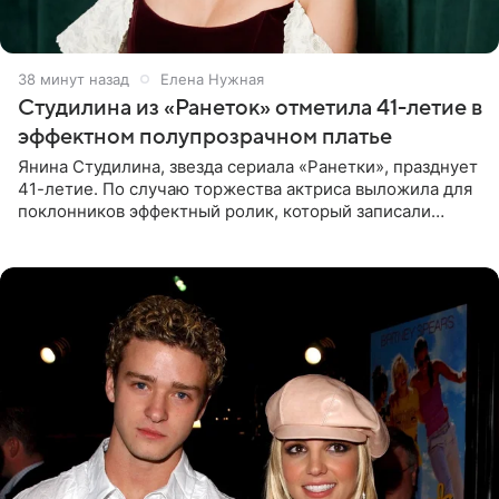
38 минут назад
Елена Нужная
Студилина из «Ранеток» отметила 41-летие в
эффектном полупрозрачном платье
Янина Студилина, звезда сериала «Ранетки», празднует
41-летие. По случаю торжества актриса выложила для
поклонников эффектный ролик, который записали
прошлой ночью. В кадре артистка предстала в
вечернем