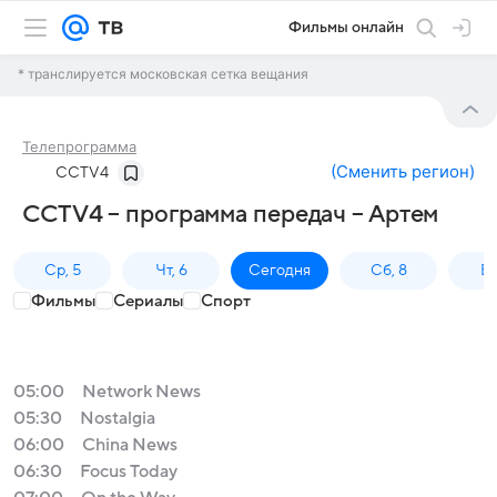
Фильмы онлайн
* транслируется московская сетка вещания
Телепрограмма
(
Сменить регион
)
CCTV4
CCTV4 – программа передач – Артем
Ср, 5
Чт, 6
Сегодня
Сб, 8
Вс
Фильмы
Сериалы
Спорт
05:00
Network News
05:30
Nostalgia
06:00
China News
06:30
Focus Today