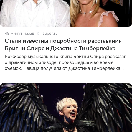
48 минут назад
super.ru
Стали известны подробности расставания
Бритни Спирс и Джастина Тимберлейка
Режиссер музыкального клипа Бритни Спирс рассказал
о драматичном эпизоде, произошедшем во время
съемок. Певица получила от Джастина Тимберлейка
сообщение о расставании прямо на площадке. По
словам постановщика,