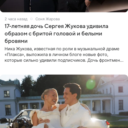
2 часа назад
Соня Жарова
17-летняя дочь Сергея Жукова удивила
образом с бритой головой и белыми
бровями
Ника Жукова, известная по роли в музыкальной драме
«Плакса», выложила в личном блоге новые фото,
которые сильно удивили подписчиков. Дочь фронтмена
группы «Руки Вверх!» Сергея Жукова предстала перед
публикой с