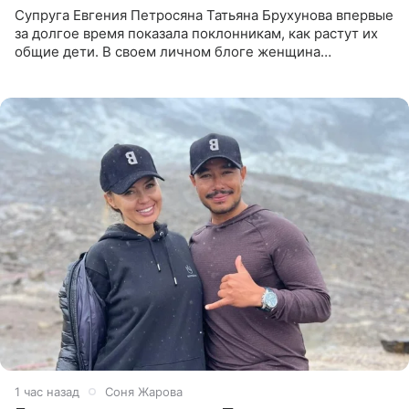
Супруга Евгения Петросяна Татьяна Брухунова впервые
за долгое время показала поклонникам, как растут их
общие дети. В своем личном блоге женщина
опубликовала редкие кадры с шестилетним сыном
Ваганом и
1 час назад
Соня Жарова