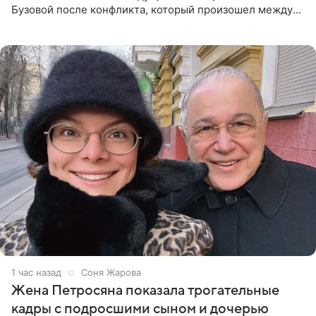
Бузовой после конфликта, который произошел между
ними в 2021 году в прямом эфире канала «Матч ТВ». В
разговоре с
1 час назад
Соня Жарова
Жена Петросяна показала трогательные
кадры с подросшими сыном и дочерью