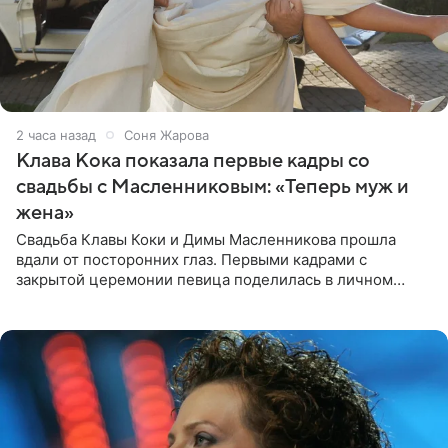
2 часа назад
Соня Жарова
Клава Кока показала первые кадры со
свадьбы с Масленниковым: «Теперь муж и
жена»
Свадьба Клавы Коки и Димы Масленникова прошла
вдали от посторонних глаз. Первыми кадрами с
закрытой церемонии певица поделилась в личном
блоге. Артистка выложила серию свадебных снимков и
оставила лаконичную