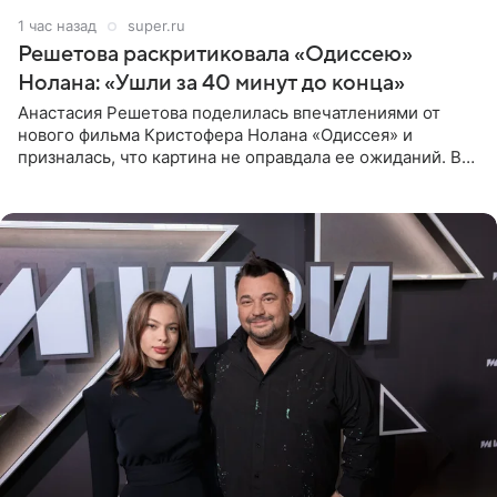
1 час назад
super.ru
Решетова раскритиковала «Одиссею»
Нолана: «Ушли за 40 минут до конца»
Анастасия Решетова поделилась впечатлениями от
нового фильма Кристофера Нолана «Одиссея» и
призналась, что картина не оправдала ее ожиданий. В
личном блоге модель рассказала, что они с компанией
не стали