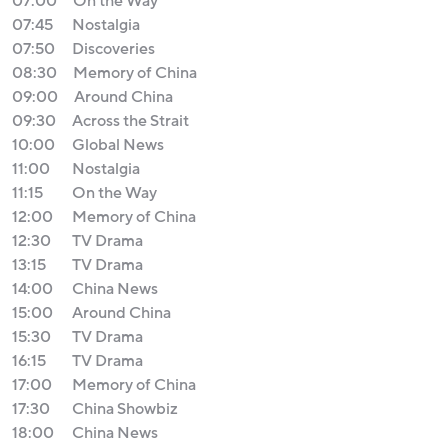
07:00
On the Way
07:45
Nostalgia
07:50
Discoveries
08:30
Memory of China
09:00
Around China
09:30
Across the Strait
10:00
Global News
11:00
Nostalgia
11:15
On the Way
12:00
Memory of China
12:30
TV Drama
13:15
TV Drama
14:00
China News
15:00
Around China
15:30
TV Drama
16:15
TV Drama
17:00
Memory of China
17:30
China Showbiz
18:00
China News