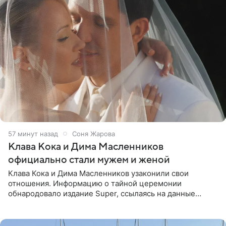
57 минут назад
Соня Жарова
Клава Кока и Дима Масленников
официально стали мужем и женой
Клава Кока и Дима Масленников узаконили свои
отношения. Информацию о тайной церемонии
обнародовало издание Super, ссылаясь на данные
инсайдеров. Торжество прошло в узком кругу, без
присутствия широкой публики и