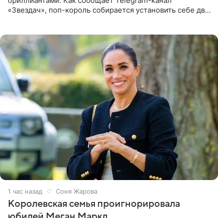
бриллиантами. Как сообщает Telegram-канал
«Звездач», поп-король собирается установить себе два
винира с драгоценной огранкой. Сумма, которую артист
готов выложить за
1 час назад
Соня Жарова
Королевская семья проигнорировала
юбилей Меган Маркл