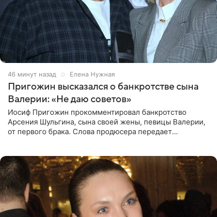
46 минут назад
Елена Нужная
Пригожин высказался о банкротстве сына
Валерии: «Не даю советов»
Иосиф Пригожин прокомментировал банкротство
Арсения Шульгина, сына своей жены, певицы Валерии,
от первого брака. Слова продюсера передает
«СтарХит». Пригожин признался, что не лезет в дела
взрослых детей, и