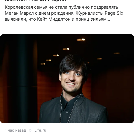
Королевская семья не стала публично поздравлять
Меган Маркл с днем рождения. Журналисты Page Six
выяснили, что Кейт Миддлтон и принц Уильям
проигнорировали эту дату в своих соцсетях. По словам
экспертов,
1 час назад
Life.ru