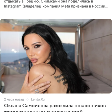
отдыхать в Грецию. Снимками она поделилась в
Instagram (владелец компания Meta признана в России
экстремистской и запрещена). Ханна и Пашу показали
серию снимков,
2 часа назад
Lenta.Ru
Оксана Самойлова разозлила поклонников