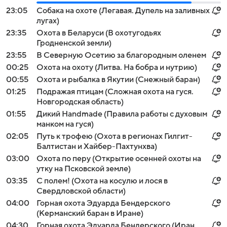
23:05
Собака на охоте (Легавая. Дупель на заливных
лугах)
23:35
Охота в Беларуси (В охотугодьях
Гродненской земли)
23:55
В Северную Осетию за благородным оленем
00:25
Охота на охоту (Литва. На бобра и нутрию)
00:55
Охота и рыбалка в Якутии (Снежный баран)
01:25
Подражая птицам (Сложная охота на гуся.
Новгородская область)
01:55
Дикий Handmade (Правила работы с духовым
манком на гуся)
02:05
Путь к трофею (Охота в регионах Гилгит-
Балтистан и Хайбер-Пахтунхва)
03:00
Охота по перу (Открытие осенней охоты на
утку на Псковской земле)
03:35
С полем! (Охота на косулю и лося в
Свердловской области)
04:00
Горная охота Эдуарда Бендерского
(Керманский баран в Иране)
04:30
Горная охота Эдуарда Бендерского (Иран.