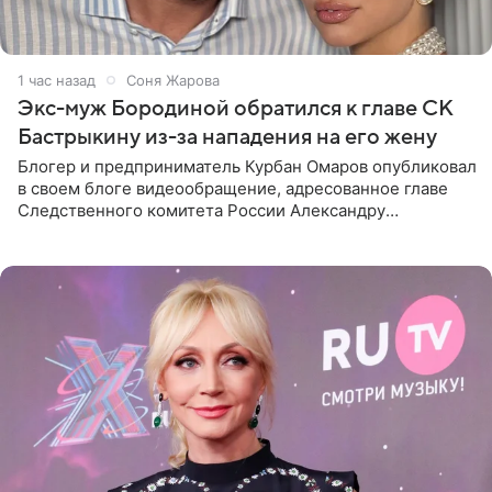
1 час назад
Соня Жарова
Экс-муж Бородиной обратился к главе СК
Бастрыкину из-за нападения на его жену
Блогер и предприниматель Курбан Омаров опубликовал
в своем блоге видеообращение, адресованное главе
Следственного комитета России Александру
Бастрыкину. Бизнесмен рассказал, что 1 августа в
центре Москвы трое