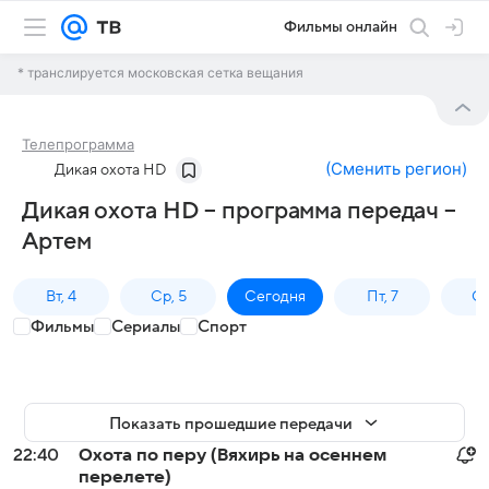
Фильмы онлайн
* транслируется московская сетка вещания
Телепрограмма
(
Сменить регион
)
Дикая охота HD
Дикая охота HD – программа передач –
Артем
Вт, 4
Ср, 5
Сегодня
Пт, 7
Сб
Фильмы
Сериалы
Спорт
Показать прошедшие передачи
22:40
Охота по перу (Вяхирь на осеннем
перелете)