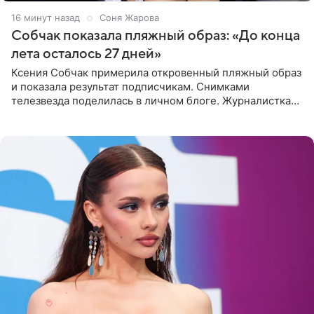
16 минут назад
Соня Жарова
Собчак показала пляжный образ: «До конца
лета осталось 27 дней»
Ксения Собчак примерила откровенный пляжный образ
и показала результат подписчикам. Снимками
телезвезда поделилась в личном блоге. Журналистка
сейчас отдыхает за рубежом. На свежем кадре Собчак
запечатлена в