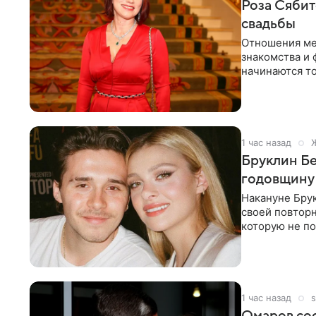
Роза Сябит
свадьбы
Отношения ме
знакомства и 
начинаются то
многого,
1 час назад
Бруклин Бе
годовщину
Накануне Бру
своей повтор
которую не по
считает это
1 час назад
s
Омаров соо