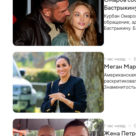
Бастрыкину
Курбан Омаро
обращение, а
Бастрыкину. 
в личном блог
1 час назад
Меган Марк
Американская
раскритикова
Знаменитость
Сассекской, п
1 час назад
Жена Петр