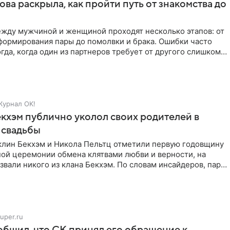
ова раскрыла, как пройти путь от знакомства до
жду мужчиной и женщиной проходят несколько этапов: от
формирования пары до помолвки и брака. Ошибки часто
гда, когда один из партнеров требует от другого слишком
Журнал OK!
кхэм публично уколол своих родителей в
 свадьбы
клин Бекхэм и Никола Пельтц отметили первую годовщину
ной церемонии обмена клятвами любви и верности, на
звали никого из клана Бекхэм. По словам инсайдеров, пара
uper.ru
бщил, что СК принял его обращение к