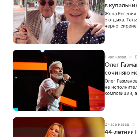
в купальни
Жена Евгения
с отдыха. Тат
черно-сиренев
«Татьяна,
1 час назад
Олег Газма
сочиняю м
Олег Газманов
не исполнител
композиции, а
музыканта,
2 часа назад
44-летняя 