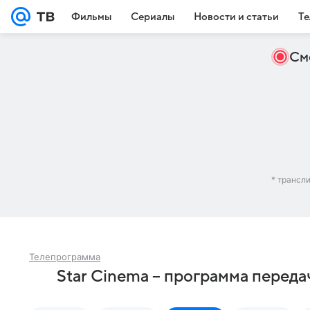
Фильмы
Сериалы
Новости и статьи
Те
См
* трансл
Телепрограмма
Star Cinema – программа переда