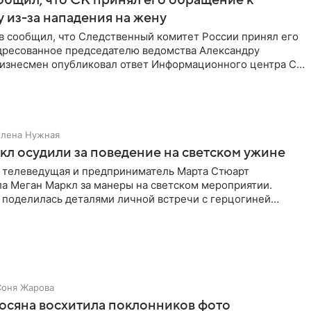
 из-за нападения на жену
в сообщил, что Следственный комитет России принял его
дресованное председателю ведомства Александру
Бизнесмен опубликовал ответ Информационного центра СК
е. В
Елена Нужная
л осудили за поведение на светском ужине
 телеведущая и предприниматель Марта Стюарт
ла Меган Маркл за манеры на светском мероприятии.
 поделилась деталями личной встречи с герцогиней
ишет PageSix. По
Соня Жарова
осяна восхитила поклонников фото