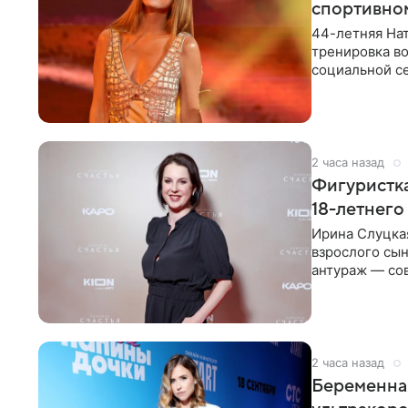
спортивно
44-летняя Нат
тренировка во
социальной се
красном
2 часа назад
Фигуристка
18-летнего
Ирина Слуцкая
взрослого сын
антураж — со
фигуристка
2 часа назад
Беременная