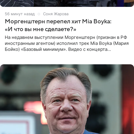
56 минут назад
Соня Жарова
Моргенштерн перепел хит Mia Boyka:
«И что вы мне сделаете?»
На недавнем выступлении Моргенштерн (признан в РФ
иностранным агентом) исполнил трек Mia Boyka (Мария
Бойко) «Базовый минимум». Видео с концерта
опубликовала Алена Жигалова в своем Telegram-
канале. «Доброе утро