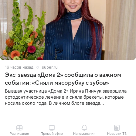
16 часов назад
super.ru
Экс-звезда «Дома 2» сообщила о важном
событии: «Сняли мясорубку с зубов»
Бывшая участница «Дома 2» Ирина Пинчук завершила
ортодонтическое лечение и сняла брекеты, которые
носила около года. В личном блоге звезда
опубликовала видео из кабинета стоматолога, где
показала процесс снятия
Расписание
Прямой эфир
Напоминания
Новости ТВ