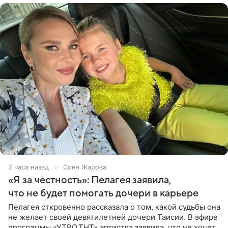
2 часа назад
Соня Жарова
«Я за честность»: Пелагея заявила,
что не будет помогать дочери в карьере
Пелагея откровенно рассказала о том, какой судьбы она
не желает своей девятилетней дочери Таисии. В эфире
программы «УТРО.ТНТ» артистка заявила, что не хочет