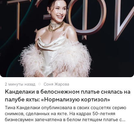
2 минуты назад
Соня Жарова
Канделаки в белоснежном платье снялась на
палубе яхты: «Нормализую кортизол»
Тина Канделаки опубликовала в своих соцсетях серию
снимков, сделанных на яхте. На кадрах 50-летняя
бизнесвумен запечатлена в белом летящем платье с
глубокими разрезами на талии. Свой образ Канделаки
дополнила