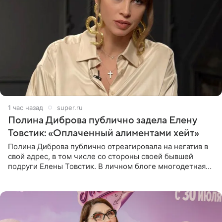
1 час назад
super.ru
Полина Диброва публично задела Елену
Товстик: «Оплаченный алиментами хейт»
Полина Диброва публично отреагировала на негатив в
свой адрес, в том числе со стороны своей бывшей
подруги Елены Товстик. В личном блоге многодетная
мама дала понять, что считает экс‑супругу Романа
Товстика