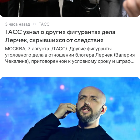
3 часа назад
ТАСС
ТАСС узнал о других фигурантах дела
Лерчек, скрывшихся от следствия
МОСКВА, 7 августа. /ТАСС/. Другие фигуранты
уголовного дела в отношении блогера Лерчек (Валерия
Чекалина), приговоренной к условному сроку и штрафу,
а также ее бывшего супруга и его бывшего бизнес-
партнера,