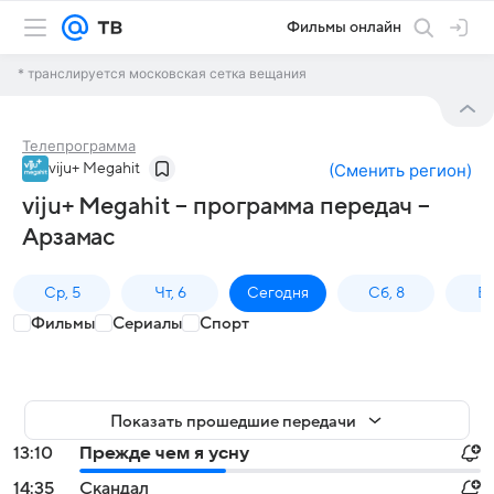
Фильмы онлайн
* транслируется московская сетка вещания
Телепрограмма
viju+ Megahit
(
Сменить регион
)
viju+ Megahit – программа передач –
Арзамас
Ср, 5
Чт, 6
Сегодня
Сб, 8
Вс
Фильмы
Сериалы
Спорт
Показать прошедшие передачи
13:10
Прежде чем я усну
14:35
Скандал