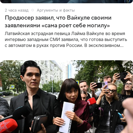
2 часа назад
Аргументы и факты
Продюсер заявил, что Вайкуле своими
заявлениями «сама роет себе могилу»
Латвийская эстрадная певица Лайма Вайкуле во время
интервью западным СМИ заявила, что готова выступить
с автоматом в руках против России. В эксклюзивном
комментарии aif.ru продюсер Сергей Дворцов отметил,
что