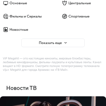
Основные
Центральные
Фильмы и Сериалы
Спортивные
Новостные
Показать еще
ViP Megahit — это настоящие кинохиты, мировые блокбастеры,
любимые кинофраншизы, фильмы-лауреаты и культовые ленты. Канал
вещает в HD-формате. Смотрите полную телепрограмму телеканала
viju+ Megahit для города Арзамас на «ТВ Mail».
Новости ТВ