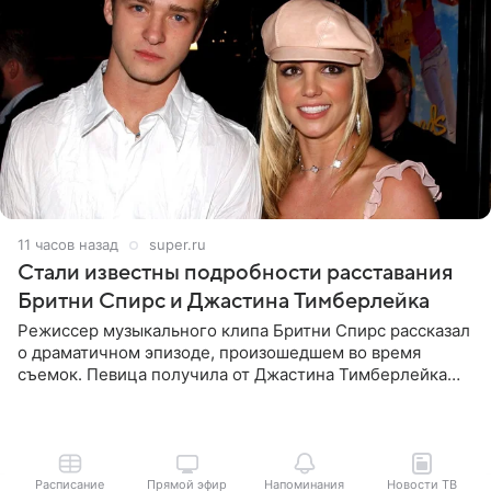
11 часов назад
super.ru
Стали известны подробности расставания
Бритни Спирс и Джастина Тимберлейка
Режиссер музыкального клипа Бритни Спирс рассказал
о драматичном эпизоде, произошедшем во время
съемок. Певица получила от Джастина Тимберлейка
сообщение о расставании прямо на площадке. По
словам постановщика,
Расписание
Прямой эфир
Напоминания
Новости ТВ