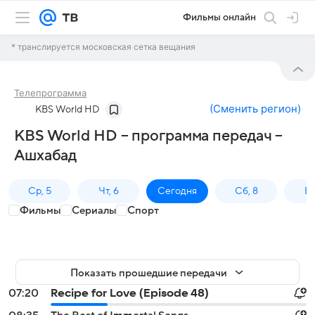
Фильмы онлайн
* транслируется московская сетка вещания
Телепрограмма
(
Сменить регион
)
KBS World HD
KBS World HD – программа передач –
Ашхабад
Ср, 5
Чт, 6
Сегодня
Сб, 8
Вс
Фильмы
Сериалы
Спорт
Показать прошедшие передачи
07:20
Recipe for Love (Episode 48)