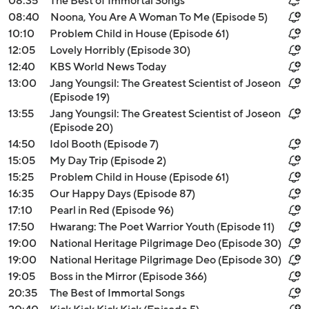
08:35
The Best of Immortal Songs
08:40
Noona, You Are A Woman To Me (Episode 5)
10:10
Problem Child in House (Episode 61)
12:05
Lovely Horribly (Episode 30)
12:40
KBS World News Today
13:00
Jang Youngsil: The Greatest Scientist of Joseon
(Episode 19)
13:55
Jang Youngsil: The Greatest Scientist of Joseon
(Episode 20)
14:50
Idol Booth (Episode 7)
15:05
My Day Trip (Episode 2)
15:25
Problem Child in House (Episode 61)
16:35
Our Happy Days (Episode 87)
17:10
Pearl in Red (Episode 96)
17:50
Hwarang: The Poet Warrior Youth (Episode 11)
19:00
National Heritage Pilgrimage Deo (Episode 30)
19:00
National Heritage Pilgrimage Deo (Episode 30)
19:05
Boss in the Mirror (Episode 366)
20:35
The Best of Immortal Songs