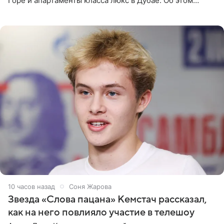
Горе и апартаменты класса люкс в Дубае. Об этом
сообщает Telegram-канал «Звездач» в рубрике «По
домам». По
10 часов назад
Соня Жарова
Звезда «Слова пацана» Кемстач рассказал,
как на него повлияло участие в телешоу