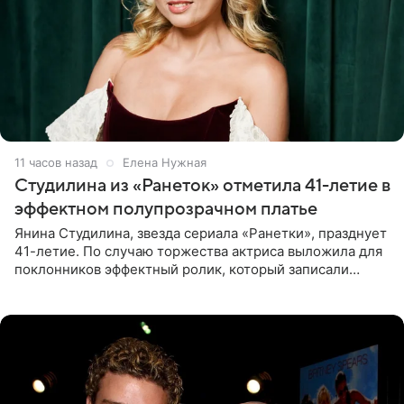
11 часов назад
Елена Нужная
Студилина из «Ранеток» отметила 41-летие в
эффектном полупрозрачном платье
Янина Студилина, звезда сериала «Ранетки», празднует
41-летие. По случаю торжества актриса выложила для
поклонников эффектный ролик, который записали
прошлой ночью. В кадре артистка предстала в
вечернем