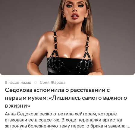
8 часов назад
Соня Жарова
Седокова вспомнила о расставании с
первым мужем: «Лишилась самого важного
в жизни»
Анна Седокова резко ответила хейтерам, которые
атаковали ее в соцсетях. В ходе перепалки артистка
затронула болезненную тему первого брака и заявила,
что чужие судьбы — не ее зона ответственности. От