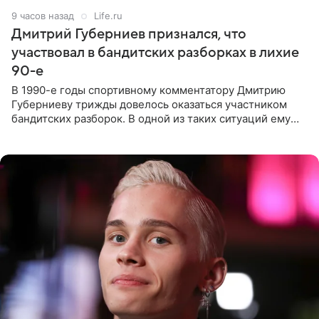
9 часов назад
Life.ru
Дмитрий Губерниев признался, что
участвовал в бандитских разборках в лихие
90-е
В 1990-е годы спортивному комментатору Дмитрию
Губерниеву трижды довелось оказаться участником
бандитских разборок. В одной из таких ситуаций ему
выдали тяжелый предмет и приказали вступить в драку,
однако он