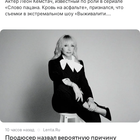
Актер Леон Кемстач, известный по роли в сериале
«Слово пацана. Кровь на асфальте», признался, что
съемки в экстремальном шоу «Выживалити.
Наследники» кардинально повлияли на его образ жизни.
Подробностями он
10 часов назад
Lenta.Ru
Продюсер назвал вероятную причину