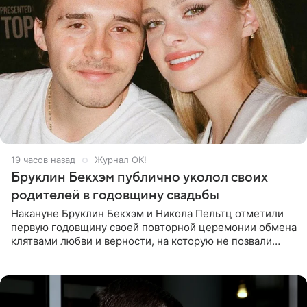
19 часов назад
Журнал OK!
Бруклин Бекхэм публично уколол своих
родителей в годовщину свадьбы
Накануне Бруклин Бекхэм и Никола Пельтц отметили
первую годовщину своей повторной церемонии обмена
клятвами любви и верности, на которую не позвали
никого из клана Бекхэм. По словам инсайдеров, пара
считает это