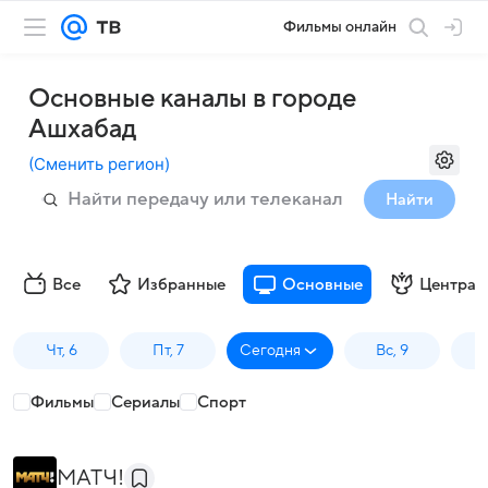
Фильмы онлайн
Основные каналы в городе
Ашхабад
(
Сменить регион
)
Найти
Все
Избранные
Основные
Централ
Чт, 6
Пт, 7
Сегодня
Вс, 9
П
Фильмы
Сериалы
Спорт
МАТЧ!