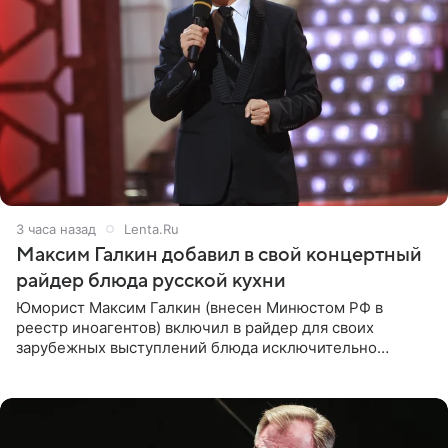
3 часа назад
Lenta.Ru
Максим Галкин добавил в свой концертный
райдер блюда русской кухни
Юморист Максим Галкин (внесен Минюстом РФ в
реестр иноагентов) включил в райдер для своих
зарубежных выступлений блюда исключительно
русской кухни. Об этом сообщает РИА Новости.
Согласно документу, в гримерную