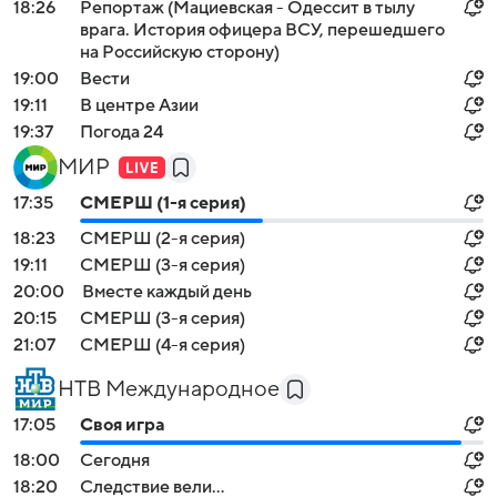
18:26
Репортаж (Мациевская - Одессит в тылу
врага. История офицера ВСУ, перешедшего
на Российскую сторону)
19:00
Вести
19:11
В центре Азии
19:37
Погода 24
МИР
17:35
СМЕРШ (1-я серия)
18:23
СМЕРШ (2-я серия)
19:11
СМЕРШ (3-я серия)
20:00
Вместе каждый день
20:15
СМЕРШ (3-я серия)
21:07
СМЕРШ (4-я серия)
НТВ Международное
17:05
Своя игра
18:00
Сегодня
18:20
Следствие вели...