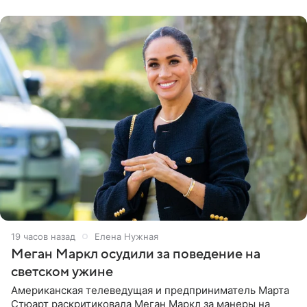
центра СК в личном блоге. В
19 часов назад
Елена Нужная
Меган Маркл осудили за поведение на
светском ужине
Американская телеведущая и предприниматель Марта
Стюарт раскритиковала Меган Маркл за манеры на