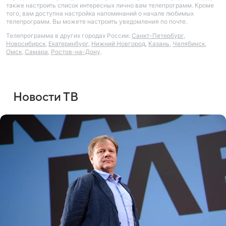
также настроить список интересных лично вам телепрограмм. Кроме
того, вам доступна настройка напоминаний о начале любимых
телепрограмм. Вы можете настроить уведомления по почте.
Телепрограмма в других городах России:
Санкт-Петербург
,
Новосибирск
,
Екатеринбург
,
Нижний Новгород
,
Казань
,
Челябинск
,
Омск
,
Самара
,
Ростов-на-Дону
.
Новости ТВ