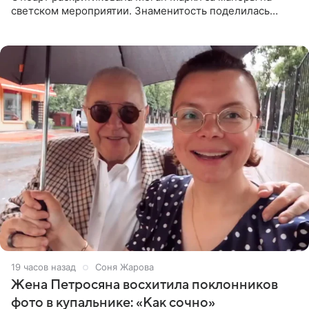
светском мероприятии. Знаменитость поделилась
деталями личной встречи с герцогиней Сассекской,
пишет PageSix. По
19 часов назад
Соня Жарова
Жена Петросяна восхитила поклонников
фото в купальнике: «Как сочно»