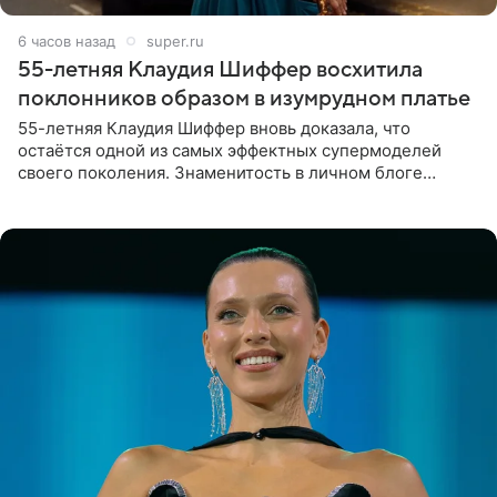
6 часов назад
super.ru
55-летняя Клаудия Шиффер восхитила
поклонников образом в изумрудном платье
55-летняя Клаудия Шиффер вновь доказала, что
остаётся одной из самых эффектных супермоделей
своего поколения. Знаменитость в личном блоге
поделилась фотографиями с недавней свадьбы, где
появилась в роли гостьи,