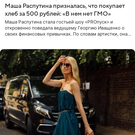
Маша Распутина призналась, что покупает
хлеб за 500 рублей: «В нем нет ГМО»
Маша Распутина стала гостьей шоу «PROпуск» и
откровенно поведала ведущему Георгию Иващенко о
своих финансовых привычках. По словам артистки, она
давно перестала следить за тратами и может позволить
себе жить,