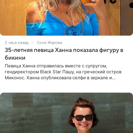
2 часа назад
Соня Жарова
35-летняя певица Ханна показала фигуру в
бикини
Певица Ханна отправилась вместе с супругом,
гендиректором Black Star Пашу, на греческий остров
Миконос. Ханна опубликовала селфи в зеркале и
призналась, что сейчас особенно довольна собой. По
словам певицы, она