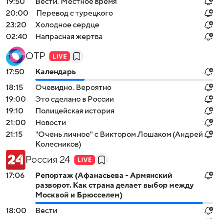
19:50
Вести. Местное время
20:00
Перевод с турецкого
23:20
Холодное сердце
02:40
Напрасная жертва
ОТР
17:50
Календарь
18:15
Очевидно. Вероятно
19:00
Это сделано в России
19:10
Полицейская история
21:00
Новости
21:15
"Очень личное" с Виктором Лошаком (Андрей
Колесников)
Россия 24
17:06
Репортаж (Афанасьева - Армянский
разворот. Как страна делает выбор между
Москвой и Брюсселем)
18:00
Вести