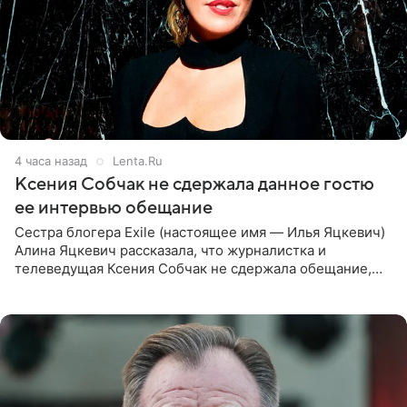
4 часа назад
Lenta.Ru
Ксения Собчак не сдержала данное гостю
ее интервью обещание
Сестра блогера Exile (настоящее имя — Илья Яцкевич)
Алина Яцкевич рассказала, что журналистка и
телеведущая Ксения Собчак не сдержала обещание,
которое дала ему во время интервью с ним. Об этом она
заявила в