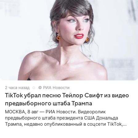
2 часа назад
© РИА Новости
TikTok убрал песню Тейлор Свифт из видео
предвыборного штаба Трампа
МОСКВА, 8 авг — РИА Новости. Видеоролик
предвыборного штаба президента США Дональда
Трампа, недавно опубликованный в соцсети TikTok,
остался без звуковой дорожки в виде песни August
(«Август») американской