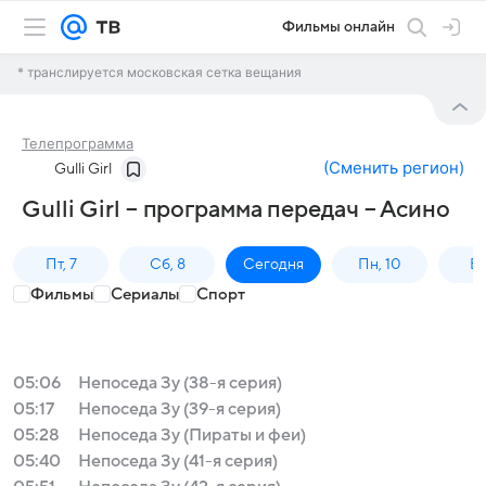
Фильмы онлайн
* транслируется московская сетка вещания
Телепрограмма
(
Сменить регион
)
Gulli Girl
Gulli Girl – программа передач – Асино
Пт, 7
Сб, 8
Сегодня
Пн, 10
Вт,
Фильмы
Сериалы
Спорт
05:06
Непоседа Зу (38-я серия)
05:17
Непоседа Зу (39-я серия)
05:28
Непоседа Зу (Пираты и феи)
05:40
Непоседа Зу (41-я серия)