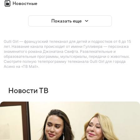
Новостные
Показать еще
Gulli Girl — французский телеканал для детей и подростков от 6 до 15
лет. Название канала происходит от имени Гулливера — персонажа
знаменитого романа Джонатана Свифта. Развлекательные и
образовательные программы, мультсериалы, передачи о животных.
Смотрите полную телепрограмму телеканала Gulli Girl для города
Асино на «ТВ Mail».
Новости ТВ