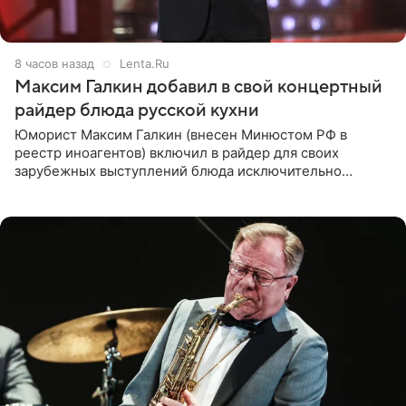
8 часов назад
Lenta.Ru
Максим Галкин добавил в свой концертный
райдер блюда русской кухни
Юморист Максим Галкин (внесен Минюстом РФ в
реестр иноагентов) включил в райдер для своих
зарубежных выступлений блюда исключительно
русской кухни. Об этом сообщает РИА Новости.
Согласно документу, в гримерную