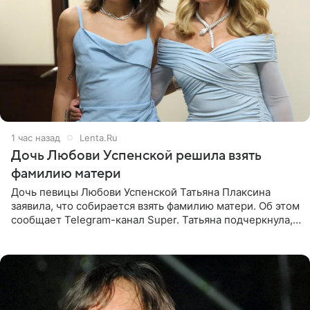
1 час назад
Lenta.Ru
Дочь Любови Успенской решила взять
фамилию матери
Дочь певицы Любови Успенской Татьяна Плаксина
заявила, что собирается взять фамилию матери. Об этом
сообщает Telegram-канал Super. Татьяна подчеркнула,
что приняла решение о смене фамилии, поскольку
именно от