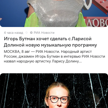
4 часа назад
© РИА Новости
Игорь Бутман хочет сделать с Ларисой
Долиной новую музыкальную программу
МОСКВА, 8 авг — РИА Новости. Народный артист
России, джазмен Игорь Бутман в интервью РИА Новости
назвал народную артистку Ларису Долину
великолепной певицей и рассказал о желании сделать с
ней новую совместную