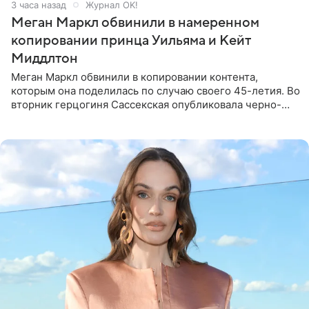
3 часа назад
Журнал OK!
Меган Маркл обвинили в намеренном
копировании принца Уильяма и Кейт
Миддлтон
Меган Маркл обвинили в копировании контента,
которым она поделилась по случаю своего 45-летия. Во
вторник герцогиня Сассекская опубликовала черно-
белую фотографию, на которой она прыгает в бассейн с
воздушными