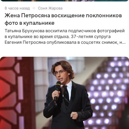
8 часов назад
Соня Жарова
Жена Петросяна восхищение поклонников
фото в купальнике
Татьяна Брухунова восхитила подписчиков фотографией
в купальнике во время отдыха. 37-летняя супруга
Евгения Петросяна опубликовала в соцсетях снимок, на
котором позирует у бассейна в белоснежном монокини
с