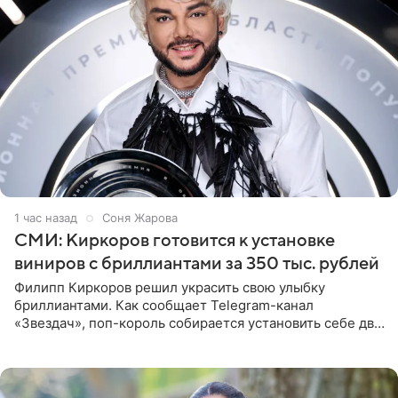
1 час назад
Соня Жарова
СМИ: Киркоров готовится к установке
виниров с бриллиантами за 350 тыс. рублей
Филипп Киркоров решил украсить свою улыбку
бриллиантами. Как сообщает Telegram-канал
«Звездач», поп-король собирается установить себе два
винира с драгоценной огранкой. Сумма, которую артист
готов выложить за