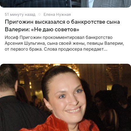
51 минуту назад
Елена Нужная
Пригожин высказался о банкротстве сына
Валерии: «Не даю советов»
Иосиф Пригожин прокомментировал банкротство
Арсения Шульгина, сына своей жены, певицы Валерии,
от первого брака. Слова продюсера передает
«СтарХит». Пригожин признался, что не лезет в дела
взрослых детей, и