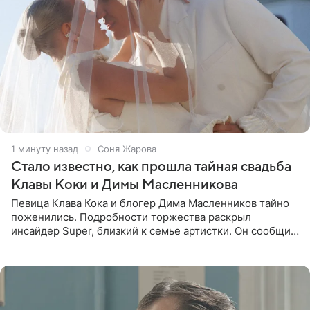
1 минуту назад
Соня Жарова
Стало известно, как прошла тайная свадьба
Клавы Коки и Димы Масленникова
Певица Клава Кока и блогер Дима Масленников тайно
поженились. Подробности торжества раскрыл
инсайдер Super, близкий к семье артистки. Он сообщил,
что отец невесты остался в полном восторге от
праздника.