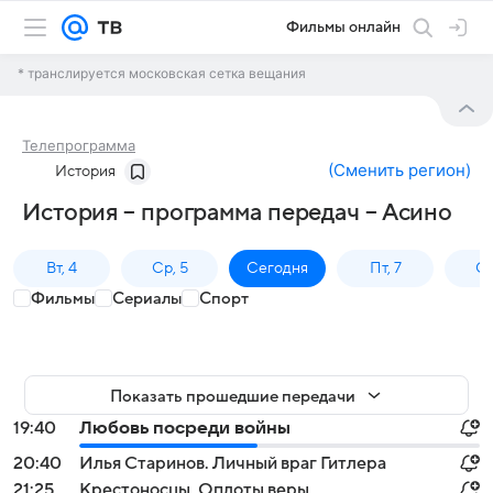
Фильмы онлайн
* транслируется московская сетка вещания
Телепрограмма
(
Сменить регион
)
История
История – программа передач – Асино
Вт, 4
Ср, 5
Сегодня
Пт, 7
Сб
Фильмы
Сериалы
Спорт
Показать прошедшие передачи
19:40
Любовь посреди войны
20:40
Илья Старинов. Личный враг Гитлера
21:25
Крестоносцы. Оплоты веры