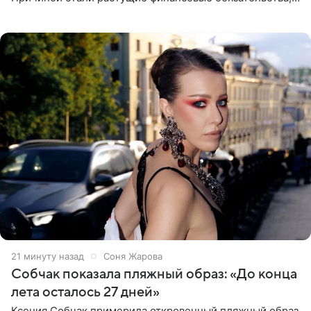
сообщает KP.RU. Источник в окружении артистки
утверждает, что ее
21 минуту назад
Соня Жарова
Собчак показала пляжный образ: «До конца
лета осталось 27 дней»
Ксения Собчак примерила откровенный пляжный образ