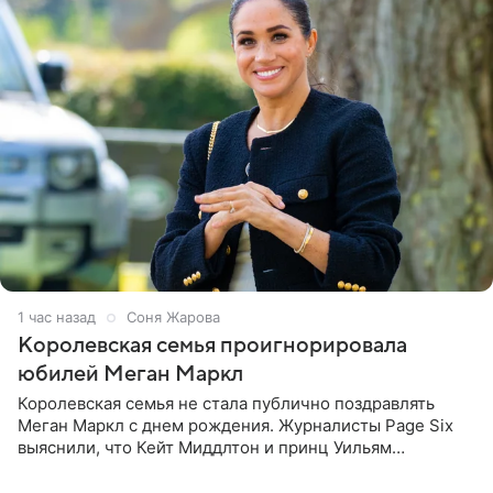
1 час назад
Соня Жарова
Королевская семья проигнорировала
юбилей Меган Маркл
Королевская семья не стала публично поздравлять
Меган Маркл с днем рождения. Журналисты Page Six
выяснили, что Кейт Миддлтон и принц Уильям
проигнорировали эту дату в своих соцсетях. По словам
экспертов,