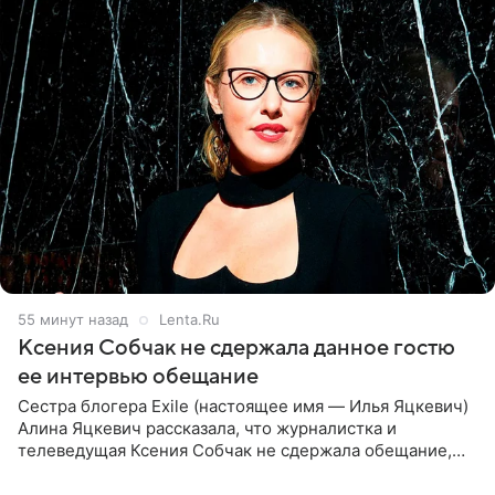
55 минут назад
Lenta.Ru
Ксения Собчак не сдержала данное гостю
ее интервью обещание
Сестра блогера Exile (настоящее имя — Илья Яцкевич)
Алина Яцкевич рассказала, что журналистка и
телеведущая Ксения Собчак не сдержала обещание,
которое дала ему во время интервью с ним. Об этом она
заявила в