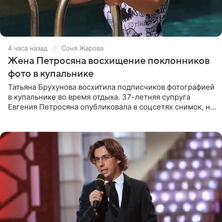
4 часа назад
Соня Жарова
Жена Петросяна восхищение поклонников
фото в купальнике
Татьяна Брухунова восхитила подписчиков фотографией
в купальнике во время отдыха. 37-летняя супруга
Евгения Петросяна опубликовала в соцсетях снимок, на
котором позирует у бассейна в белоснежном монокини
с