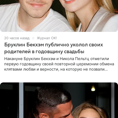
20 часов назад
Журнал OK!
Бруклин Бекхэм публично уколол своих
родителей в годовщину свадьбы
Накануне Бруклин Бекхэм и Никола Пельтц отметили
первую годовщину своей повторной церемонии обмена
клятвами любви и верности, на которую не позвали
никого из клана Бекхэм. По словам инсайдеров, пара
считает это