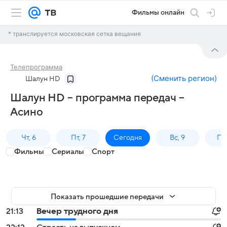
Фильмы онлайн
* транслируется московская сетка вещания
Телепрограмма
(
Сменить регион
)
Шалун HD
Шалун HD – программа передач –
Асино
Чт, 6
Пт, 7
Сегодня
Вс, 9
Пн,
Фильмы
Сериалы
Спорт
Показать прошедшие передачи
21:13
Вечер трудного дня