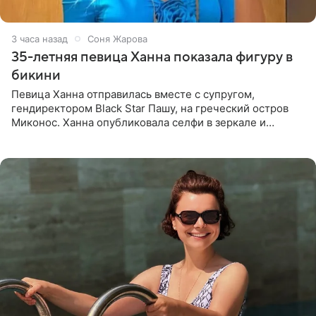
3 часа назад
Соня Жарова
35-летняя певица Ханна показала фигуру в
бикини
Певица Ханна отправилась вместе с супругом,
гендиректором Black Star Пашу, на греческий остров
Миконос. Ханна опубликовала селфи в зеркале и
призналась, что сейчас особенно довольна собой. По
словам певицы, она