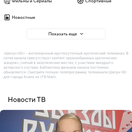
Фильмы и Сериалы
Спортивные
Новостные
Показать еще
«Шалун HD» - англоязычный круглосуточный эротический телеканал. В
сетке канала присутствует контент «разнообразных эротических
жанров», снятый в экзотических местах, с участием звездного
актерского состава. Библиотека фильмов канала постоянно
обновляется. Смотрите полную телепрограмму телеканала Шалун HD
для города Асино на «ТВ Mail».
Новости ТВ