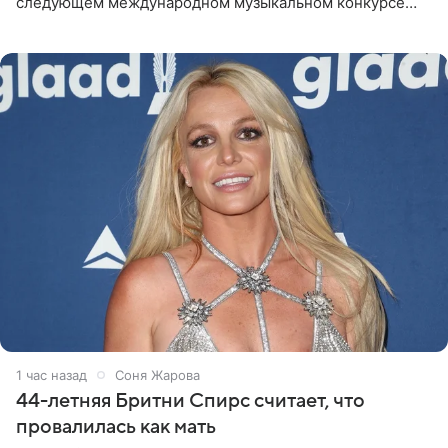
следующем международном музыкальном конкурсе
«Интервидение» могла бы представить молодая певица
Варвара Убель, так
1 час назад
Соня Жарова
44-летняя Бритни Спирс считает, что
провалилась как мать