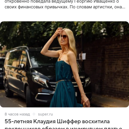
откровенно поведала ведущему Георгию Иващенко о
своих финансовых привычках. По словам артистки, она
давно перестала следить за тратами и может позволить
себе жить,
8 часов назад
super.ru
55-летняя Клаудия Шиффер восхитила
поклонников образом в изумрудном платье