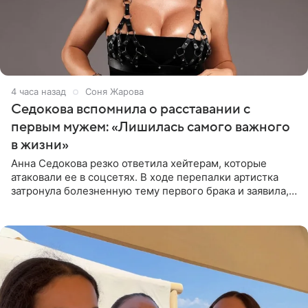
4 часа назад
Соня Жарова
Седокова вспомнила о расставании с
первым мужем: «Лишилась самого важного
в жизни»
Анна Седокова резко ответила хейтерам, которые
атаковали ее в соцсетях. В ходе перепалки артистка
затронула болезненную тему первого брака и заявила,
что чужие судьбы — не ее зона ответственности. От
Валентина