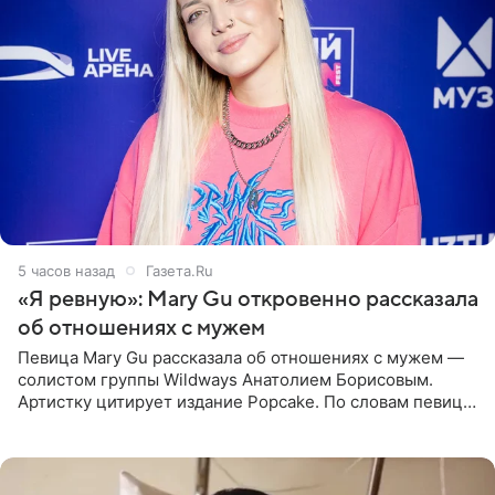
5 часов назад
Газета.Ru
«Я ревную»: Mary Gu откровенно рассказала
об отношениях с мужем
Певица Mary Gu рассказала об отношениях с мужем —
солистом группы Wildways Анатолием Борисовым.
Артистку цитирует издание Popcake. По словам певицы,
залог любви — это принять недостатки другого
человека. Также