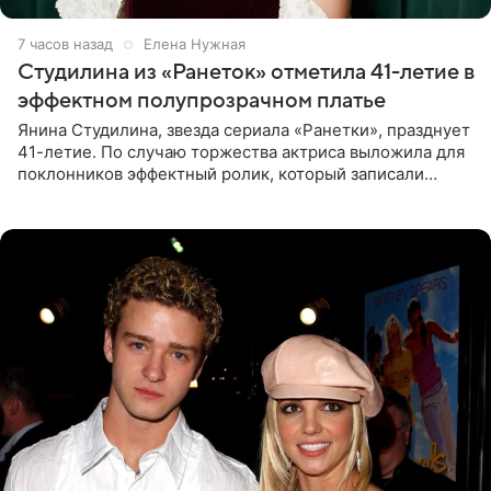
7 часов назад
Елена Нужная
Студилина из «Ранеток» отметила 41-летие в
эффектном полупрозрачном платье
Янина Студилина, звезда сериала «Ранетки», празднует
41-летие. По случаю торжества актриса выложила для
поклонников эффектный ролик, который записали
прошлой ночью. В кадре артистка предстала в
вечернем