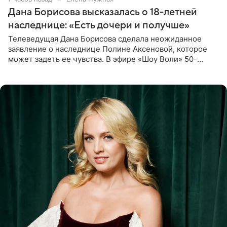
Дана Борисова высказалась о 18-летней
наследнице: «Есть дочери и получше»
Телеведущая Дана Борисова сделала неожиданное
заявление о наследнице Полине Аксеновой, которое
может задеть ее чувства. В эфире «Шоу Воли» 50-
летняя знаменитость откровенно призналась, что не
считает свою дочь