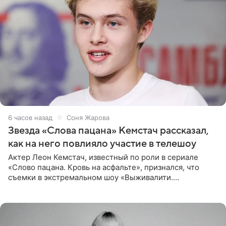
6 часов назад
Соня Жарова
Звезда «Слова пацана» Кемстач рассказал,
как на него повлияло участие в телешоу
Актер Леон Кемстач, известный по роли в сериале
«Слово пацана. Кровь на асфальте», признался, что
съемки в экстремальном шоу «Выживалити.
Наследники» кардинально повлияли на его образ жизни.
Подробностями он