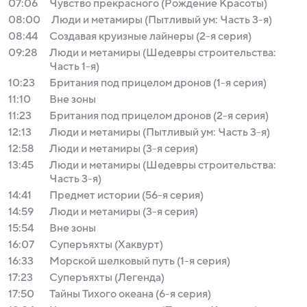
07:06
Чувство прекрасного (Рождение Красоты)
08:00
Люди и метамиры (Пытливый ум: Часть 3-я)
08:44
Создавая круизные лайнеры (2-я серия)
09:28
Люди и метамиры (Шедевры строительства:
Часть 1-я)
10:23
Британия под прицелом дронов (1-я серия)
11:10
Вне зоны
11:23
Британия под прицелом дронов (2-я серия)
12:13
Люди и метамиры (Пытливый ум: Часть 3-я)
12:58
Люди и метамиры (3-я серия)
13:45
Люди и метамиры (Шедевры строительства:
Часть 3-я)
14:41
Предмет истории (56-я серия)
14:59
Люди и метамиры (3-я серия)
15:54
Вне зоны
16:07
Суперъяхты (Хаквурт)
16:33
Морской шелковый путь (1-я серия)
17:23
Суперъяхты (Легенда)
17:50
Тайны Тихого океана (6-я серия)