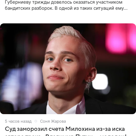
Губерниеву трижды довелось оказаться участником
бандитских разборок. В одной из таких ситуаций ему
выдали тяжелый предмет и приказали вступить в драку,
однако он
5 часов назад
Соня Жарова
Суд заморозил счета Милохина из-за иска